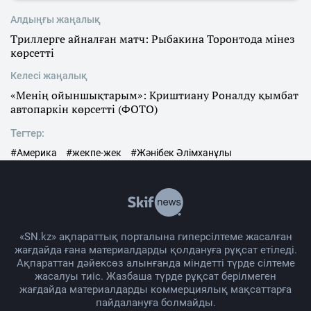
Алдыңғы жаңалық
Триллерге айналған матч: Рыбакина Торонтода мінез
көрсетті
Келесі жаңалық
«Менің ойыншықтарым»: Криштиану Роналду қымбат
автопаркін көрсетті (ФОТО)
Тегтер:
#Америка
#жекпе-жек
#Жәнібек Әлімханұлы
«SN.kz» ақпараттық порталына гиперсілтеме жасалған
жағдайда ғана материалдарды қолдануға рұқсат етіледі.
Ақпараттан дәйексөз алынғанда міндетті түрде сілтеме
жасалуы тиіс. Жазбаша түрде рұқсат берілмеген
жағдайда материалдарды коммерциялық мақсаттарға
пайдалануға болмайды.