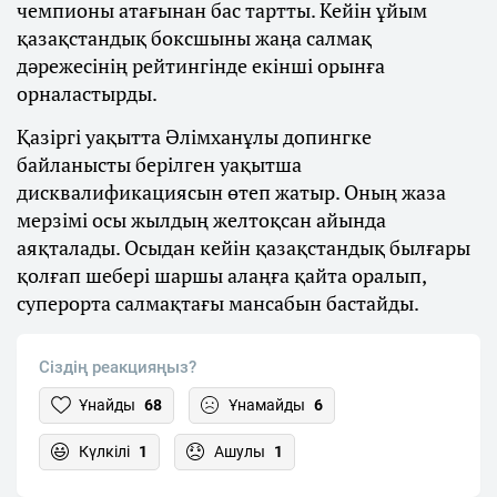
чемпионы атағынан бас тартты. Кейін ұйым
қазақстандық боксшыны жаңа салмақ
дәрежесінің рейтингінде екінші орынға
орналастырды.
Қазіргі уақытта Әлімханұлы допингке
байланысты берілген уақытша
дисквалификациясын өтеп жатыр. Оның жаза
мерзімі осы жылдың желтоқсан айында
аяқталады. Осыдан кейін қазақстандық былғары
қолғап шебері шаршы алаңға қайта оралып,
суперорта салмақтағы мансабын бастайды.
Сіздің реакцияңыз?
Ұнайды
68
Ұнамайды
6
Күлкілі
1
Ашулы
1