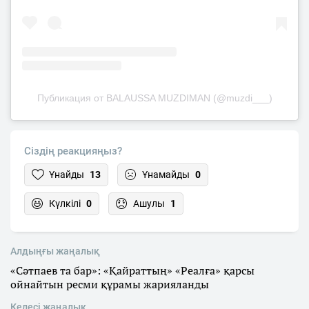
Публикация от BALAUSSA MUZDIMAN (@muzdi___)
Сіздің реакцияңыз?
Ұнайды
13
Ұнамайды
0
Күлкілі
0
Ашулы
1
Алдыңғы жаңалық
«Сәтпаев та бар»: «Қайраттың» «Реалға» қарсы
ойнайтын ресми құрамы жарияланды
Келесі жаңалық