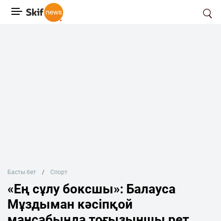
Басты бет
Спорт
«Ең сұлу боксшы»: Балауса
Мұздыман кәсіпқой
мансабында тоғызыншы рет