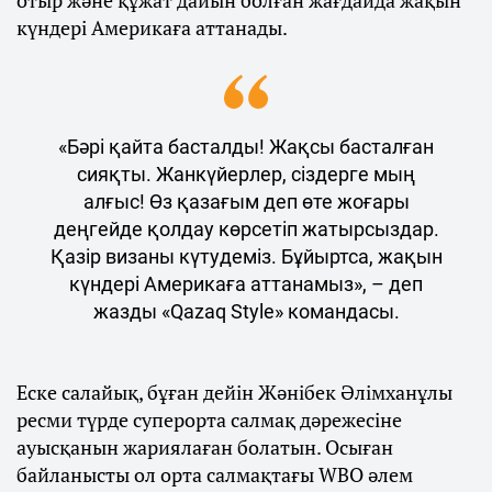
күндері Америкаға аттанады.
«Бәрі қайта басталды! Жақсы басталған
сияқты. Жанкүйерлер, сіздерге мың
алғыс! Өз қазағым деп өте жоғары
деңгейде қолдау көрсетіп жатырсыздар.
Қазір визаны күтудеміз. Бұйыртса, жақын
күндері Америкаға аттанамыз», – деп
жазды «Qazaq Style» командасы.
Еске салайық, бұған дейін Жәнібек Әлімханұлы
ресми түрде суперорта салмақ дәрежесіне
ауысқанын жариялаған болатын. Осыған
байланысты ол орта салмақтағы WBO әлем