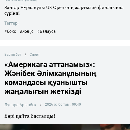
Заңғар Нұрланұлы US Open-нің жартылай финалында
сүрінді
Тегтер:
#бокс
#Жеңіс
#Балауса
Басты бет
Спорт
«Америкаға аттанамыз»:
Жәнібек Әлімханұлының
командасы қуанышты
жаңалығын жеткізді
Лунара Арынбек
2026 ж. 06 там., 09:40
Бәрі қайта басталды!