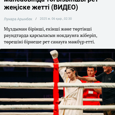
жеңіске жетті (ВИДЕО)
Лунара Арынбек
2025 ж. 06 қыр., 02:30
Мұздыман бірінші, екінші және төртінші
раундтарда қарсыласын нокдаунға жіберіп,
төрешіні бірнеше рет санауға мәжбүр етті.