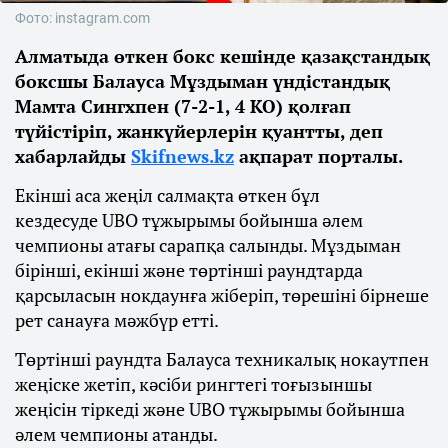
Фото: instagram.com
Алматыда өткен бокс кешінде қазақстандық
боксшы Балауса Мұздыман үндістандық
Мамта Сингхпен (7-2-1, 4 КО) қолғап
түйістіріп, жанкүйерлерін қуантты, деп
хабарлайды
Skifnews.kz
ақпарат порталы.
Екінші аса жеңіл салмақта өткен бұл
кездесуде UBO тұжырымы бойынша әлем
чемпионы атағы сарапқа салынды. Мұздыман
бірінші, екінші және төртінші раундтарда
қарсыласын нокдаунға жіберіп, төрешіні бірнеше
рет санауға мәжбүр етті.
Төртінші раундта Балауса техникалық нокаутпен
жеңіске жетіп, кәсіби рингтегі тоғызыншы
жеңісін тіркеді және UBO тұжырымы бойынша
әлем чемпионы атанды.