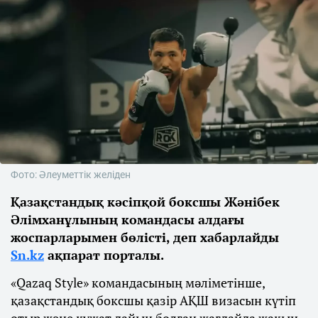
Фото: Әлеуметтік желіден
Қазақстандық кәсіпқой боксшы Жәнібек
Әлімханұлының командасы алдағы
жоспарларымен бөлісті, деп хабарлайды
Sn.kz
ақпарат порталы.
«Qazaq Style» командасының мәліметінше,
қазақстандық боксшы қазір АҚШ визасын күтіп
отыр және құжат дайын болған жағдайда жақын