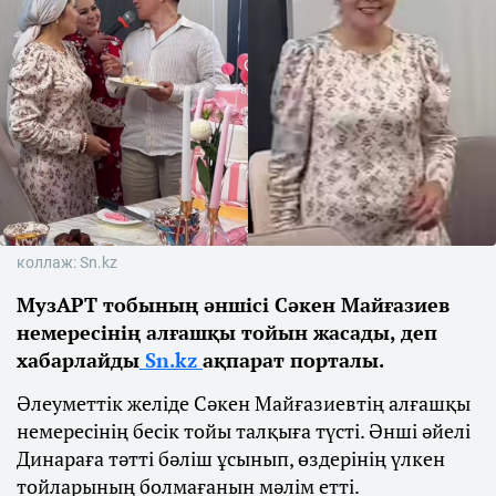
коллаж: Sn.kz
МузАРТ тобының әншісі Сәкен Майғазиев
немересінің алғашқы тойын жасады, деп
хабарлайды
Sn.kz
ақпарат порталы.
Әлеуметтік желіде Сәкен Майғазиевтің алғашқы
немересінің бесік тойы талқыға түсті. Әнші әйелі
Динараға тәтті бәліш ұсынып, өздерінің үлкен
тойларының болмағанын мәлім етті.