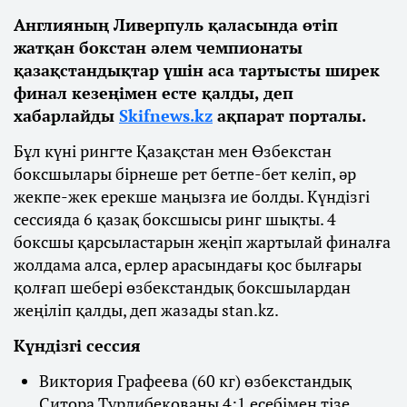
Англияның Ливерпуль қаласында өтіп
жатқан бокстан әлем чемпионаты
қазақстандықтар үшін аса тартысты ширек
финал кезеңімен есте қалды, деп
хабарлайды
Skifnews.kz
ақпарат порталы.
Бұл күні рингте Қазақстан мен Өзбекстан
боксшылары бірнеше рет бетпе-бет келіп, әр
жекпе-жек ерекше маңызға ие болды. Күндізгі
сессияда 6 қазақ боксшысы ринг шықты. 4
боксшы қарсыластарын жеңіп жартылай финалға
жолдама алса, ерлер арасындағы қос былғары
қолғап шебері өзбекстандық боксшылардан
жеңіліп қалды, деп жазады stan.kz.
Күндізгі сессия
Виктория Графеева (60 кг) өзбекстандық
Ситора Турдибекованы 4:1 есебімен тізе