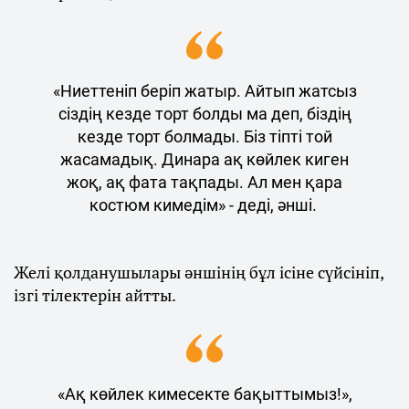
«Ниеттеніп беріп жатыр. Айтып жатсыз
сіздің кезде торт болды ма деп, біздің
кезде торт болмады. Біз тіпті той
жасамадық. Динара ақ көйлек киген
жоқ, ақ фата тақпады. Ал мен қара
костюм кимедім» - деді, әнші.
Желі қолданушылары әншінің бұл ісіне сүйсініп,
ізгі тілектерін айтты.
«Ақ көйлек кимесекте бақыттымыз!»,