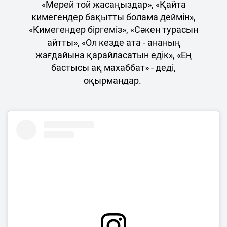
«Мерей той жасаңыздар», «Қайта
кимегендер бақытты болама деймін»,
«Кимегендер біргеміз», «Сәкен турасын
айтты», «Ол кезде ата - ананың
жағдайына қарайласатын едік», «Ең
бастысы ақ махаббат» - деді,
оқырмандар.