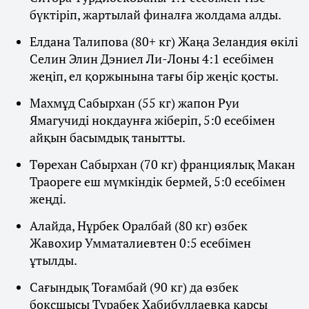
бүктіріп, жартылай финалға жолдама алды.
Елдана Талипова (80+ кг) Жаңа Зеландия өкілі
Селин Элин Дэниел Ли-Лоны 4:1 есебімен
жеңіп, ел қоржынына тағы бір жеңіс қосты.
Махмұд Сабырхан (55 кг) жапон Руи
Ямагучиді нокдаунға жіберіп, 5:0 есебімен
айқын басымдық танытты.
Төрехан Сабырхан (70 кг) франциялық Макан
Траореге еш мүмкіндік бермей, 5:0 есебімен
жеңді.
Алайда, Нұрбек Оралбай (80 кг) өзбек
Жавохир Умматалиевтен 0:5 есебімен
ұтылды.
Сағындық Тоғамбай (90 кг) да өзбек
боксшысы Турабек Хабибуллаевқа қарсы