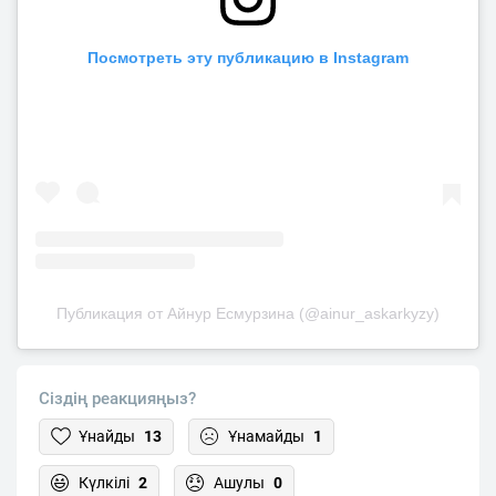
Посмотреть эту публикацию в Instagram
Публикация от Айнур Есмурзина (@ainur_askarkyzy)
Сіздің реакцияңыз?
Ұнайды
13
Ұнамайды
1
Күлкілі
2
Ашулы
0