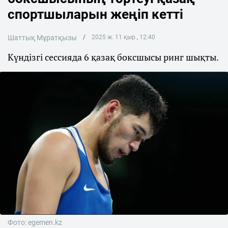
спортшыларын жеңіп кетті
Шаттық Мұратқызы
2025 ж. 11 қыр., 12:40
Күндізгі сессияда 6 қазақ боксшысы ринг шықты.
Фото: egemen.kz