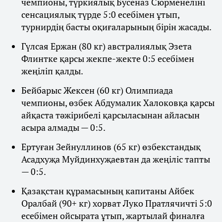
чемпионы, түркиялық Бусеназ Сюрменеліні
сенсациялық түрде 5:0 есебімен ұтып,
турнирдің басты оқиғаларының бірін жасады.
Гүлсая Ержан (80 кг) австралиялық Эзета
Флинтке қарсы жекпе-жекте 0:5 есебімен
жеңіліп қалды.
Бейбарыс Жексен (60 кг) Олимпиада
чемпионы, өзбек Абдумалик Халоковқа қарсы
айқаста тәжірибелі қарсыласынан айласын
асыра алмады — 0:5.
Ертуған Зейнуллинов (65 кг) өзбекстандық
Асадхуҗа Муйдинхуҗаевтан да жеңіліс тапты
— 0:5.
Қазақстан құрамасының капитаны Айбек
Оралбай (90+ кг) хорват Луко Пратлячичті 5:0
есебімен ойсырата ұтып, жартылай финалға