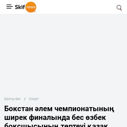
Басты бет
Спорт
Бокстан әлем чемпионатының
ширек финалында бес өзбек
боксшысының төртеуі қазақ