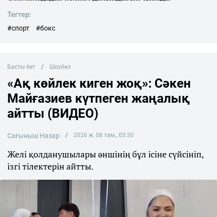
Тегтер:
#спорт
#бокс
Басты бет
Шоубиз
«Ақ көйлек киген жоқ»: Сәкен
Майғазиев күтпеген жаңалық
айтты (ВИДЕО)
Сағыныш Назар
2026 ж. 08 там., 03:30
Желі қолданушылары әншінің бұл ісіне сүйсініп,
ізгі тілектерін айтты.