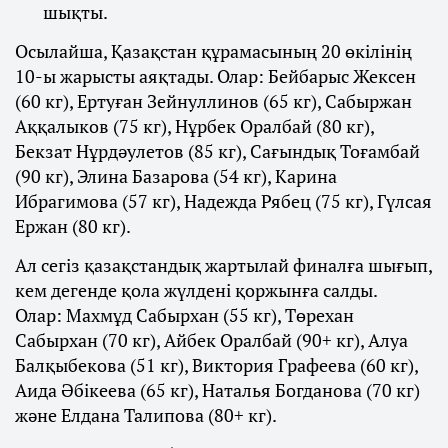
шықты.
Осылайша, Қазақстан құрамасының 20 өкілінің
10-ы жарысты аяқтады. Олар: Бейбарыс Жексен
(60 кг), Ертуған Зейнуллинов (65 кг), Сабыржан
Аққалыков (75 кг), Нұрбек Оралбай (80 кг),
Бекзат Нұрдәулетов (85 кг), Сағындық Тоғамбай
(90 кг), Элина Базарова (54 кг), Карина
Ибрагимова (57 кг), Надежда Рябец (75 кг), Гүлсая
Ержан (80 кг).
Ал сегіз қазақстандық жартылай финалға шығып,
кем дегенде қола жүлдені қоржынға салды.
Олар: Махмұд Сабырхан (55 кг), Төрехан
Сабырхан (70 кг), Айбек Оралбай (90+ кг), Алуа
Балқыбекова (51 кг), Виктория Графеева (60 кг),
Аида Әбікеева (65 кг), Наталья Богданова (70 кг)
және Елдана Талипова (80+ кг).