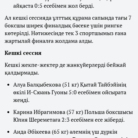
айқаста 0:5 есебімен жол берді.
Ал кешкі сессияда ұлттық құрама сапында тағы 7
боксшы ширек финалдық бәсеке үшін рингке
көтерілді. Нәтижесінде тек 3 спортшымыз ғана
жартылай финалға жолдама алды.
Кешкі сессия
Кешкі жекпе-жектер де жанкүйерлерді бейжай
қалдырмады.
Алуа Балқыбекова (51 кг) Қытай Тайбэйінің
өкілі И-Сюань Гуоны 5:0 есебімен ойсырата
жеңді.
Карина Ибрагимова (57 кг) Польша боксшысы
Юлия Шереметаға 2:3 есебімен есе жіберді.
Аида Әбікеева (65 кг) әлемнің үш дүркін