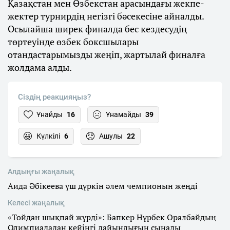
Қазақстан мен Өзбекстан арасындағы жекпе-
жектер турнирдің негізгі бәсекесіне айналды.
Осылайша ширек финалда бес кездесудің
төртеуінде өзбек боксшылары
отандастарымызды жеңіп, жартылай финалға
жолдама алды.
Сіздің реакцияңыз?
Ұнайды
16
Ұнамайды
39
Күлкілі
6
Ашулы
22
Алдыңғы жаңалық
Аида Әбікеева үш дүркін әлем чемпионын жеңді
Келесі жаңалық
«Тойдан шықпай жүрді»: Бапкер Нұрбек Оралбайдың
Олимпиададан кейінгі дайындығын сынады