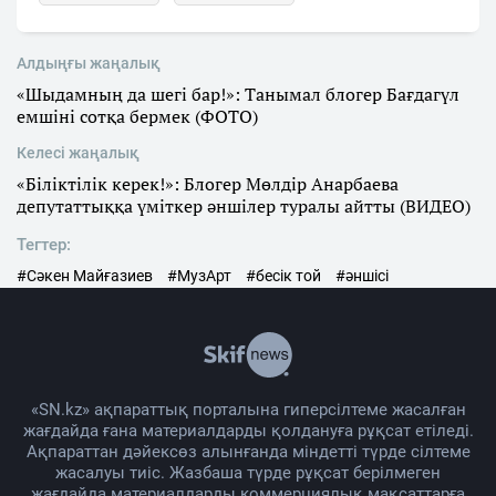
Алдыңғы жаңалық
«Шыдамның да шегі бар!»: Танымал блогер Бағдагүл
емшіні сотқа бермек (ФОТО)
Келесі жаңалық
«Біліктілік керек!»: Блогер Мөлдір Анарбаева
депутаттыққа үміткер әншілер туралы айтты (ВИДЕО)
Тегтер:
#Сәкен Майғазиев
#МузАрт
#бесік той
#әншісі
«SN.kz» ақпараттық порталына гиперсілтеме жасалған
жағдайда ғана материалдарды қолдануға рұқсат етіледі.
Ақпараттан дәйексөз алынғанда міндетті түрде сілтеме
жасалуы тиіс. Жазбаша түрде рұқсат берілмеген
жағдайда материалдарды коммерциялық мақсаттарға