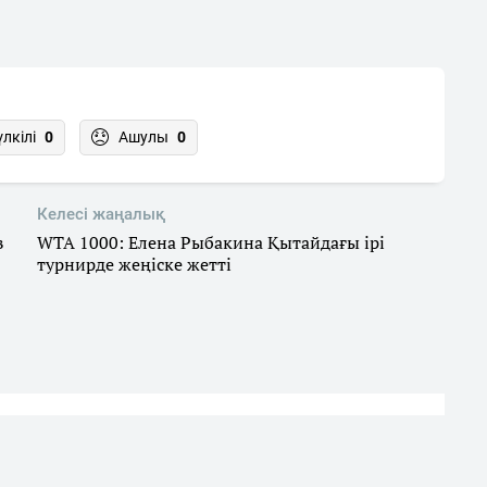
үлкілі
0
Ашулы
0
Келесі жаңалық
в
WTA 1000: Елена Рыбакина Қытайдағы ірі
турнирде жеңіске жетті