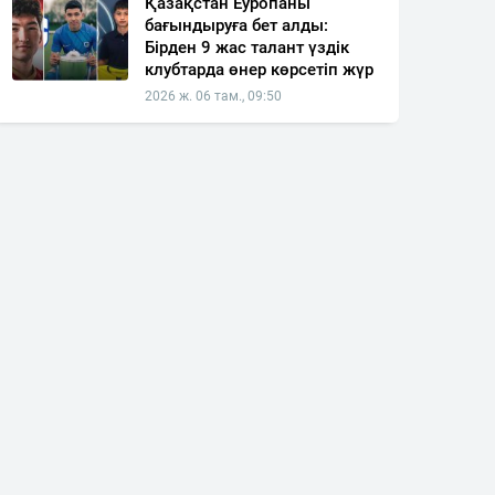
Қазақстан Еуропаны
бағындыруға бет алды:
Бірден 9 жас талант үздік
клубтарда өнер көрсетіп жүр
2026 ж. 06 там., 09:50