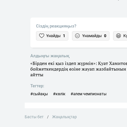
Сіздің реакцияңыз?
Ұнайды
1
Ұнамайды
0
К
Алдыңғы жаңалық
«Бірден екі қыз іздеп жүрмін»: Қуат Хамито
бойжеткендердің өзіне жауап жазбайтынын
айтты
Тегтер:
#сыйақы
#көлік
#әлем чемпионаты
Басты бет
Жаңалықтар