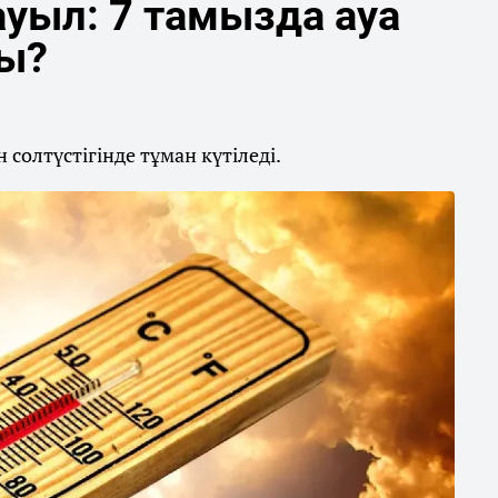
уыл: 7 тамызда ауа
ды?
солтүстігінде тұман күтіледі.