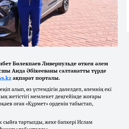
нбет Бөлекпаев Ливерпульде өткен әлем
сшы Аида Әбікееваны салтанатты түрде
ws.kz
ақпарат порталы.
іп алып, өз үстемдігін дәлелдеп, әлемнің екі
ың жетістігі мемлекет деңгейінде жоғары
қаев оған «Құрмет» орденін табыстап,
к сыйға тартылды, жеке бапкері Ислам