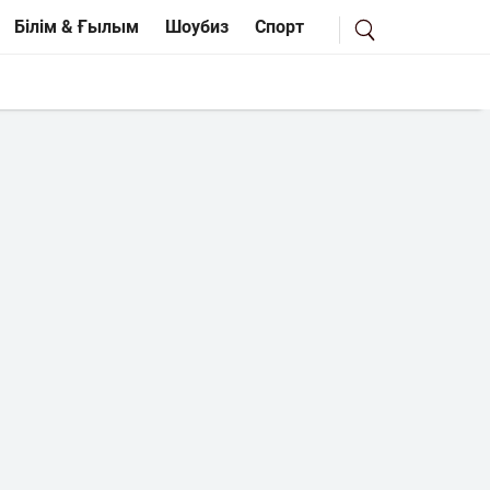
Білім & Ғылым
Шоубиз
Спорт