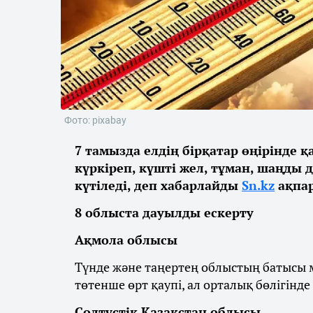
Фото: pixabay
7 тамызда елдің бірқатар өңірінде 
күркіреп, күшті жел, тұман, шаңды 
күтіледі, деп хабарлайды
Sn.kz
ақпар
8 облыста дауылды ескерту
Ақмола облысы
Түнде және таңертең облыстың батысы м
төтенше өрт қаупі, ал орталық бөлігінде
Солтүстік Қазақстан облысы