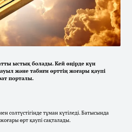
қатты ыстық болады. Кей өңірде күн
дауыл және табиғи өрттің жоғары қаупі
ат порталы.
ен солтүстігінде тұман күтіледі. Батысында
 жоғары өрт қаупі сақталады.