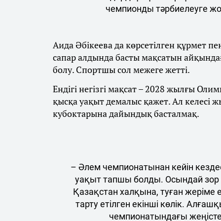
чемпионды тәрбиелеуге жол 
Аида Әбікеева да көрсетілген құрмет пе
сапар алдында басты мақсатын айқында
болу. Спортшы сол межеге жетті.
Ендігі негізгі мақсат – 2028 жылғы Ол
қысқа уақыт демалыс қажет. Ал келесі 
кубоктарына дайындық басталмақ.
– Әлем чемпионатынан кейін кезде
уақыт тапшы болды. Осындай зор 
Қазақстан халқына, туған жеріме 
тарту етілген екінші көлік. Алға
чемпионатындағы жеңістен 