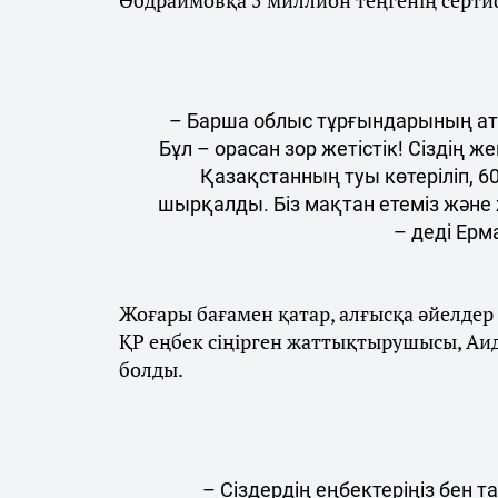
Әбдраимовқа 5 миллион теңгенің серти
– Барша облыс тұрғындарының ат
Бұл – орасан зор жетістік! Сіздің 
Қазақстанның туы көтеріліп, 
шырқалды. Біз мақтан етеміз және
– деді Ерм
Жоғары бағамен қатар, алғысқа әйелдер
ҚР еңбек сіңірген жаттықтырушысы, Аи
болды.
– Сіздердің еңбектеріңіз бен