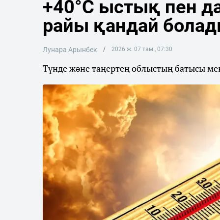
+40°C ыстық пен да
райы қандай бола
Лунара Арынбек
2026 ж. 07 там., 07:30
Түнде және таңертең облыстың батысы мен 