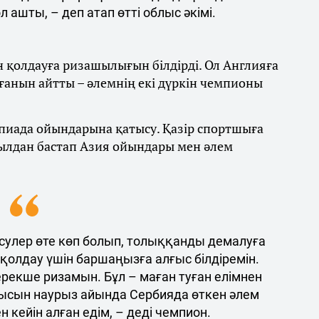
ашты, – деп атап өтті облыс әкімі.
н қолдауға ризашылығын білдірді. Ол Англияға
ғанын айтты – әлемнің екі дүркін чемпионы
импиада ойындарына қатысу. Қазір спортшыға
жылдан бастап Азия ойындары мен әлем
сулер өте көп болып, толыққанды демалуға
қолдау үшін баршаңызға алғыс білдіремін.
ерекше ризамын. Бұл – маған туған елімнен
шқысын наурыз айында Сербияда өткен әлем
кейін алған едім, – деді чемпион.