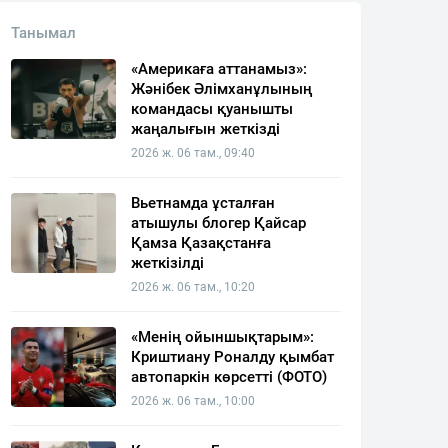
Танымал
«Америкаға аттанамыз»:
Жәнібек Әлімханұлының
командасы қуанышты
жаңалығын жеткізді
2026 ж. 06 там., 09:40
Вьетнамда ұсталған
атышулы блогер Қайсар
Қамза Қазақстанға
жеткізілді
2026 ж. 06 там., 10:20
«Менің ойыншықтарым»:
Криштиану Роналду қымбат
автопаркін көрсетті (ФОТО)
2026 ж. 06 там., 10:00