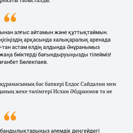
фикаты табысталды.
ынан алғыс айтамын және құттықтаймын.
жеңісіңіздің арқасында халықаралық аренада
60-тан астам елдің алдында Әнұранымыз
 жаңа биіктерді бағындыруыңызды тілейміз!
ағанбет Бөлекпаев.
 құрамасының бас бапкері Елдос Сайдалин мен
даның жеке тәлімгері Ислам Әбдраимов та ие
 табандылықтарыңыз әлемдік деңгейдегі