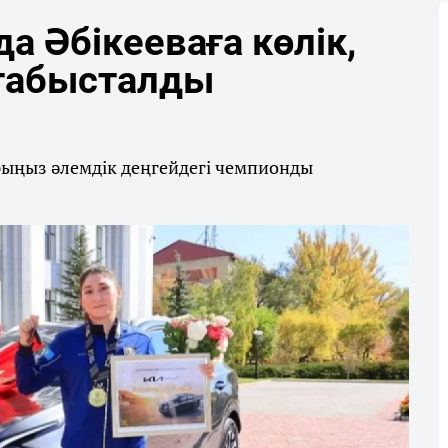
 Әбікееваға көлік,
 табысталды
рыңыз әлемдік деңгейдегі чемпионды