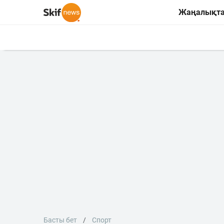
Жаңалықт
Басты бет
Спорт