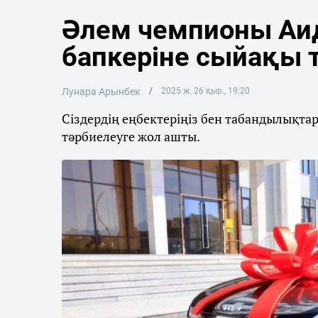
Әлем чемпионы Аида
бапкеріне сыйақы
Лунара Арынбек
2025 ж. 26 қыр., 19:20
Сіздердің еңбектеріңіз бен табандылықта
тәрбиелеуге жол ашты.