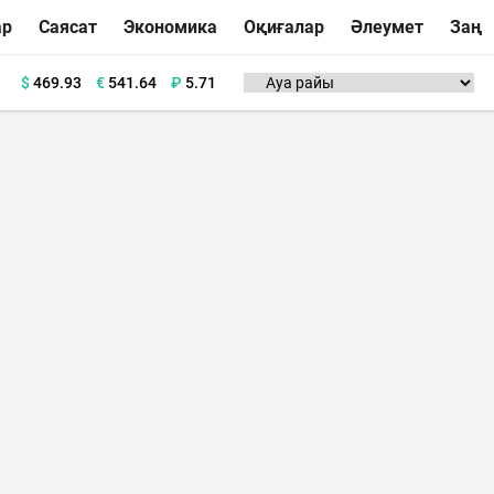
ар
Саясат
Экономика
Оқиғалар
Әлеумет
Заң
$
469.93
€
541.64
₽
5.71