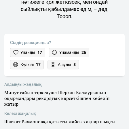
нәтижеге қол жеткізсек, мен ондай
сыйлықты қабылдамас едім, – деді
Тороп.
Сіздің реакцияңыз?
Ұнайды
17
Ұнамайды
26
Күлкілі
17
Ашулы
8
Алдыңғы жаңалық
Минут сайын тіркелуде: Шерхан Қалмұрзаның
оқырмандары рекордтық көрсеткішпен көбейіп
жатыр
Келесі жаңалық
Шавкат Рахмоновқа қатысты жайсыз ақпар шықты