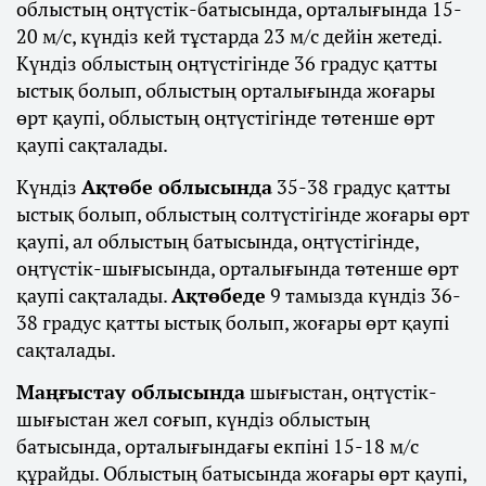
облыстың оңтүстік-батысында, орталығында 15-
20 м/с, күндіз кей тұстарда 23 м/с дейін жетеді.
Күндіз облыстың оңтүстігінде 36 градус қатты
ыстық болып, облыстың орталығында жоғары
өрт қаупі, облыстың оңтүстігінде төтенше өрт
қаупі сақталады.
Күндіз
Ақтөбе облысында
35-38 градус қатты
ыстық болып, облыстың солтүстігінде жоғары өрт
қаупі, ал облыстың батысында, оңтүстігінде,
оңтүстік-шығысында, орталығында төтенше өрт
қаупі сақталады.
Ақтөбеде
9 тамызда күндіз 36-
38 градус қатты ыстық болып, жоғары өрт қаупі
сақталады.
Маңғыстау облысында
шығыстан, оңтүстік-
шығыстан жел соғып, күндіз облыстың
батысында, орталығындағы екпіні 15-18 м/с
құрайды. Облыстың батысында жоғары өрт қаупі,