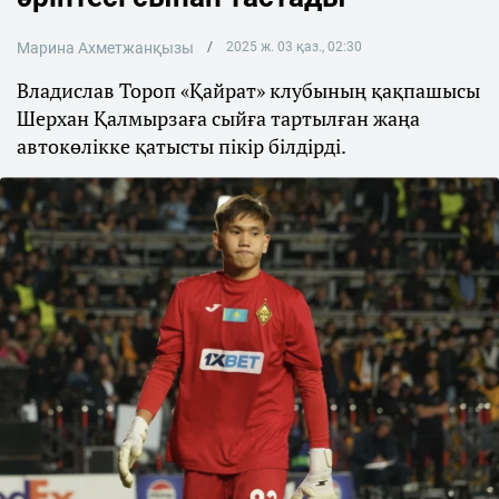
Марина Ахметжанқызы
2025 ж. 03 қаз., 02:30
Владислав Тороп «Қайрат» клубының қақпашысы
Шерхан Қалмырзаға сыйға тартылған жаңа
автокөлікке қатысты пікір білдірді.