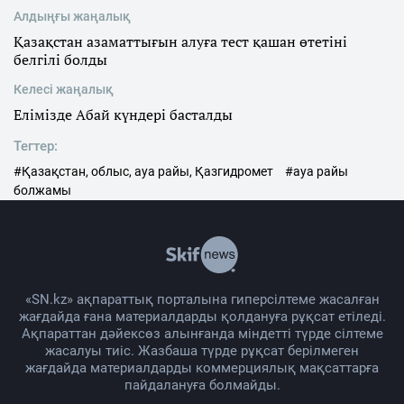
Алдыңғы жаңалық
Қазақстан азаматтығын алуға тест қашан өтетіні
белгілі болды
Келесі жаңалық
Елімізде Абай күндері басталды
Тегтер:
#Қазақстан, облыс, ауа райы, Қазгидромет
#ауа райы
болжамы
«SN.kz» ақпараттық порталына гиперсілтеме жасалған
жағдайда ғана материалдарды қолдануға рұқсат етіледі.
Ақпараттан дәйексөз алынғанда міндетті түрде сілтеме
жасалуы тиіс. Жазбаша түрде рұқсат берілмеген
жағдайда материалдарды коммерциялық мақсаттарға
пайдалануға болмайды.