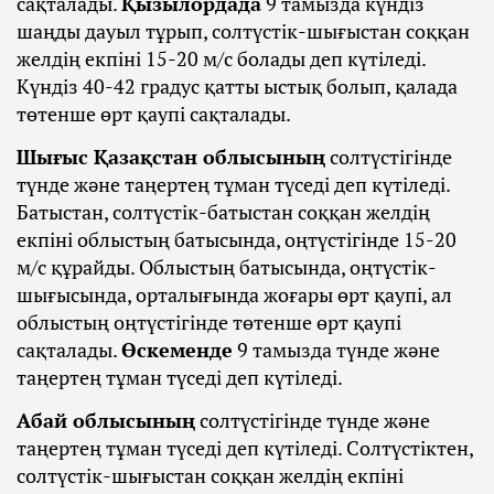
сақталады.
Қызылордада
9 тамызда күндіз
шаңды дауыл тұрып, солтүстік-шығыстан соққан
желдің екпіні 15-20 м/с болады деп күтіледі.
Күндіз 40-42 градус қатты ыстық болып, қалада
төтенше өрт қаупі сақталады.
Шығыс Қазақстан облысының
солтүстігінде
түнде және таңертең тұман түседі деп күтіледі.
Батыстан, солтүстік-батыстан соққан желдің
екпіні облыстың батысында, оңтүстігінде 15-20
м/с құрайды. Облыстың батысында, оңтүстік-
шығысында, орталығында жоғары өрт қаупі, ал
облыстың оңтүстігінде төтенше өрт қаупі
сақталады.
Өскеменде
9 тамызда түнде және
таңертең тұман түседі деп күтіледі.
Абай облысының
солтүстігінде түнде және
таңертең тұман түседі деп күтіледі. Солтүстіктен,
солтүстік-шығыстан соққан желдің екпіні