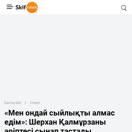
Басты бет
Спорт
«Мен ондай сыйлықты алмас
едім»: Шерхан Қалмұрзаны
әріптесі сынап тастады