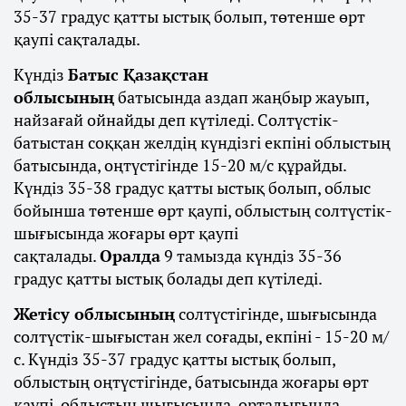
35-37 градус қатты ыстық болып, төтенше өрт
қаупі сақталады.
Күндіз
Батыс Қазақстан
облысының
батысында аздап жаңбыр жауып,
найзағай ойнайды деп күтіледі. Солтүстік-
батыстан соққан желдің күндізгі екпіні облыстың
батысында, оңтүстігінде 15-20 м/с құрайды.
Күндіз 35-38 градус қатты ыстық болып, облыс
бойынша төтенше өрт қаупі, облыстың солтүстік-
шығысында жоғары өрт қаупі
сақталады.
Оралда
9 тамызда күндіз 35-36
градус қатты ыстық болады деп күтіледі.
Жетісу облысының
солтүстігінде, шығысында
солтүстік-шығыстан жел соғады, екпіні - 15-20 м/
с. Күндіз 35-37 градус қатты ыстық болып,
облыстың оңтүстігінде, батысында жоғары өрт
қаупі, облыстың шығысында, орталығында