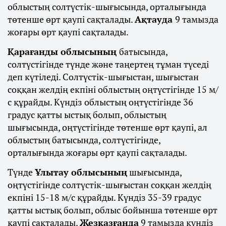
облыстың солтүстік-шығысында, орталығында
төтенше өрт қаупі сақталады.
Ақтауда
9 тамызда
жоғары өрт қаупі сақталады.
Қарағанды облысының
батысында,
солтүстігінде түнде және таңертең тұман түседі
деп күтіледі. Солтүстік-шығыстан, шығыстан
соққан желдің екпіні облыстың оңтүстігінде 15 м/
с құрайды. Күндіз облыстың оңтүстігінде 36
градус қатты ыстық болып, облыстың
шығысында, оңтүстігінде төтенше өрт қаупі, ал
облыстың батысында, солтүстігінде,
орталығында жоғары өрт қаупі сақталады.
Түнде
Ұлытау облысының
шығысында,
оңтүстігінде солтүстік-шығыстан соққан желдің
екпіні 15-18 м/с құрайды. Күндіз 35-39 градус
қатты ыстық болып, облыс бойынша төтенше өрт
қаупі сақталады.
Жезқазғанда
9 тамызда күндіз