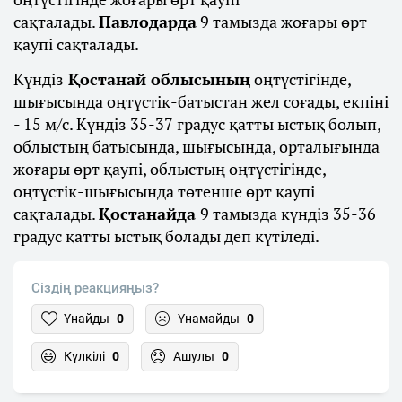
сақталады.
Павлодарда
9 тамызда жоғары өрт
қаупі сақталады.
Күндіз
Қостанай облысының
оңтүстігінде,
шығысында оңтүстік-батыстан жел соғады, екпіні
- 15 м/с. Күндіз 35-37 градус қатты ыстық болып,
облыстың батысында, шығысында, орталығында
жоғары өрт қаупі, облыстың оңтүстігінде,
оңтүстік-шығысында төтенше өрт қаупі
сақталады.
Қостанайда
9 тамызда күндіз 35-36
градус қатты ыстық болады деп күтіледі.
Сіздің реакцияңыз?
Ұнайды
0
Ұнамайды
0
Күлкілі
0
Ашулы
0