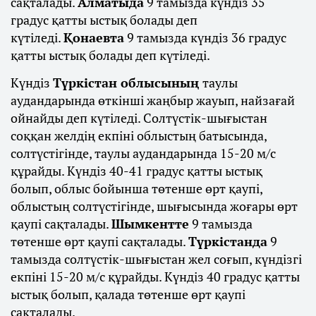
сақталады.
Алматыда
9 тамызда күндіз 35
градус қатты ыстық болады деп
күтіледі.
Қонаевта
9 тамызда күндіз 36 градус
қатты ыстық болады деп күтіледі.
Күндіз
Түркістан облысының
таулы
аудандарында өткінші жаңбыр жауып, найзағай
ойнайды деп күтіледі. Солтүстік-шығыстан
соққан желдің екпіні облыстың батысында,
солтүстігінде, таулы аудандарында 15-20 м/с
құрайды. Күндіз 40-41 градус қатты ыстық
болып, облыс бойынша төтенше өрт қаупі,
облыстың солтүстігінде, шығысында жоғары өрт
қаупі сақталады.
Шымкентте
9 тамызда
төтенше өрт қаупі сақталады.
Түркістанда
9
тамызда солтүстік-шығыстан жел соғып, күндізгі
екпіні 15-20 м/с құрайды. Күндіз 40 градус қатты
ыстық болып, қалада төтенше өрт қаупі
сақталады.