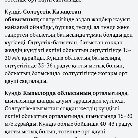
Күндіз
Солтүстік Қазақстан
облысының
солтүстігінде аздап жаңбыр жауып,
найзағай ойнайды, бұршақ түседі, ал түнде және
таңертең облыстың батысында тұман болады деп
күтіледі. Оңтүстік-батыстан, батыстан соққан
желдің күндізгі екпіні облыстың оңтүстігінде 15-
20 м/с құрайды. Күндіз облыстың батысында,
оңтүстігінде 35-36 градус қатты ыстық болып,
облыстың батысында, солтүстігінде жоғары өрт
қаупі сақталады.
Күндіз
Қызылорда облысының
орталығында,
шығысында шаңды дауыл тұрады деп күтіледі.
Солтүстік-шығыстан соққан желдің күндізгі
екпіні облыстың орталығында, шығысында 15-20
м/с құрайды. Күндіз облыс бойынша 40-43 градус
қатты ыстық болып, төтенше өрт қаупі