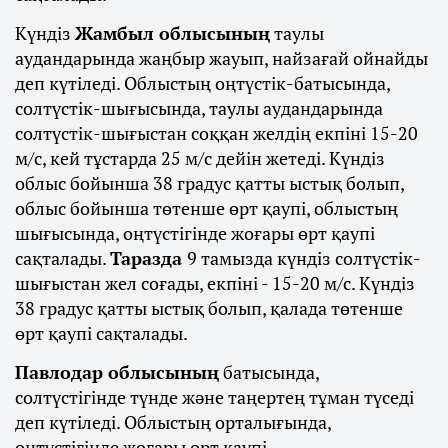
Күндіз
Жамбыл облысының
таулы
аудандарында жаңбыр жауып, найзағай ойнайды
деп күтіледі. Облыстың оңтүстік-батысында,
солтүстік-шығысында, таулы аудандарында
солтүстік-шығыстан соққан желдің екпіні 15-20
м/с, кей тұстарда 25 м/с дейін жетеді. Күндіз
облыс бойынша 38 градус қатты ыстық болып,
облыс бойынша төтенше өрт қаупі, облыстың
шығысында, оңтүстігінде жоғары өрт қаупі
сақталады.
Таразда
9 тамызда күндіз солтүстік-
шығыстан жел соғады, екпіні - 15-20 м/с. Күндіз
38 градус қатты ыстық болып, қалада төтенше
өрт қаупі сақталады.
Павлодар облысының
батысында,
солтүстігінде түнде және таңертең тұман түседі
деп күтіледі. Облыстың орталығында,
оңтүстігінде жоғары өрт қаупі