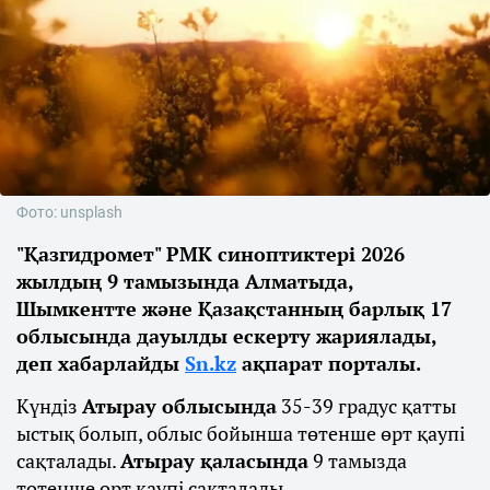
Фото: unsplash
"Қазгидромет" РМК синоптиктері 2026
жылдың 9 тамызында Алматыда,
Шымкентте және Қазақстанның барлық 17
облысында дауылды ескерту жариялады,
деп хабарлайды
Sn.kz
ақпарат порталы.
Күндіз
Атырау облысында
35-39 градус қатты
ыстық болып, облыс бойынша төтенше өрт қаупі
сақталады.
Атырау қаласында
9 тамызда
төтенше өрт қаупі сақталады.