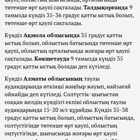
төтенше өрт қаупі сақталады.
Талдықорғанда
9
тамызда күндіз 35-36 градус қатты ыстық болып,
төтенше өрт қаупі сақталады.
Күндіз
Ақмола облысында
35 градус қатты
ыстық болып, облыстың батысында төтенше өрт
қаупі, облыстың орталығында жоғары өрт қаупі
сақталады.
Көкшетауда
9 тамызда күндіз 35
градус қатты ыстық болады деп күтіледі.
Күндіз
Алматы облысының
таулы
аудандарында өткінші жаңбыр жауып, найзағай
ойнайды деп күтіледі. Солтүстік-шығыстан
соққан желдің күндізгі екпіні облыстың таулы
аудандарында 15-20 м/с құрайды. Күндіз 35-38
градус қатты ыстық болып, облыстың батысында,
солтүстігінде төтенше өрт қаупі, облыстың
оңтүстігінде, шығысында жоғары өрт қаупі