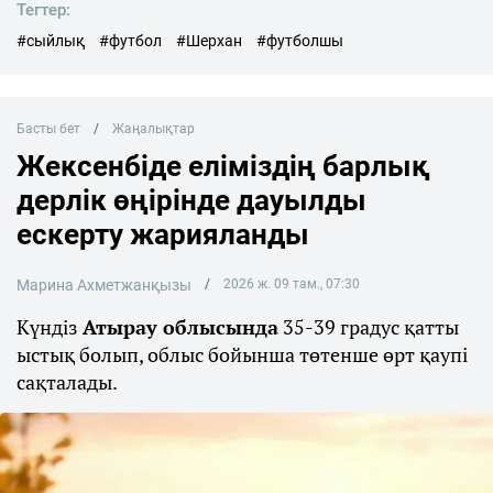
Тегтер:
#сыйлық
#футбол
#Шерхан
#футболшы
Басты бет
Жаңалықтар
Жексенбіде еліміздің барлық
дерлік өңірінде дауылды
ескерту жарияланды
Марина Ахметжанқызы
2026 ж. 09 там., 07:30
Күндіз
Атырау облысында
35-39 градус қатты
ыстық болып, облыс бойынша төтенше өрт қаупі
сақталады.