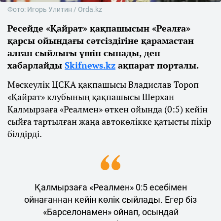
Фото: Игорь Улитин / Orda.kz
Ресейде «Қайрат» қақпашысын «Реалға»
қарсы ойындағы сәтсіздігіне қарамастан
алған сыйлығы үшін сынады, деп
хабарлайды
Skifnews.kz
ақпарат порталы.
Мәскеулік ЦСКА қақпашысы Владислав Тороп
«Қайрат» клубының қақпашысы Шерхан
Қалмырзаға «Реалмен» өткен ойында (0:5) кейін
сыйға тартылған жаңа автокөлікке қатысты пікір
білдірді.
Қалмырзаға «Реалмен» 0:5 есебімен
ойнағаннан кейін көлік сыйлады. Егер біз
«Барселонамен» ойнап, осындай