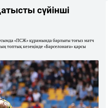
қатысты сүйінші
маусымда «ПСЖ» құрамында барлығы тоғыз матч
ның топтық кезеңінде «Барселонаға» қарсы