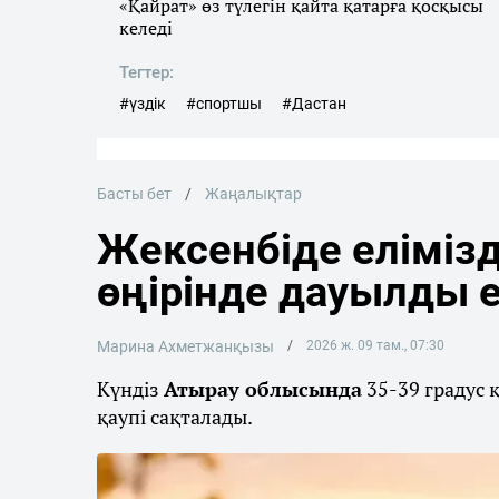
«Қайрат» өз түлегін қайта қатарға қосқысы
келеді
Тегтер:
#үздік
#спортшы
#Дастан
Басты бет
Жаңалықтар
Жексенбіде елімізд
өңірінде дауылды 
Марина Ахметжанқызы
2026 ж. 09 там., 07:30
Күндіз
Атырау облысында
35-39 градус 
қаупі сақталады.