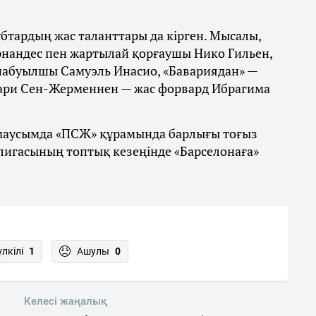
бтардың жас таланттары да кірген. Мысалы,
рнандес пен жартылай қорғаушы Нико Гильен,
шабуылшы Самуэль Инасио, «Бавариядан» —
Пари Сен-Жерменнен — жас форвард Ибрагима
і маусымда «ПСЖ» құрамында барлығы тоғыз
 лигасының топтық кезеңінде «Барселонаға»
үлкілі
1
Ашулы
0
Келесі жаңалық