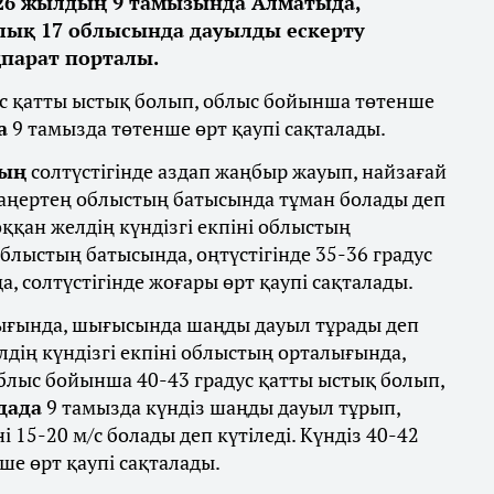
026 жылдың 9 тамызында Алматыда,
лық 17 облысында дауылды ескерту
парат порталы.
ус қатты ыстық болып, облыс бойынша төтенше
а
9 тамызда төтенше өрт қаупі сақталады.
ның
солтүстігінде аздап жаңбыр жауып, найзағай
 таңертең облыстың батысында тұман болады деп
оққан желдің күндізгі екпіні облыстың
облыстың батысында, оңтүстігінде 35-36 градус
 солтүстігінде жоғары өрт қаупі сақталады.
ғында, шығысында шаңды дауыл тұрады деп
лдің күндізгі екпіні облыстың орталығында,
блыс бойынша 40-43 градус қатты ыстық болып,
дада
9 тамызда күндіз шаңды дауыл тұрып,
 15-20 м/с болады деп күтіледі. Күндіз 40-42
ше өрт қаупі сақталады.