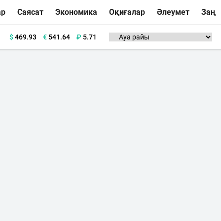
ар
Саясат
Экономика
Оқиғалар
Әлеумет
Заң
$
469.93
€
541.64
₽
5.71