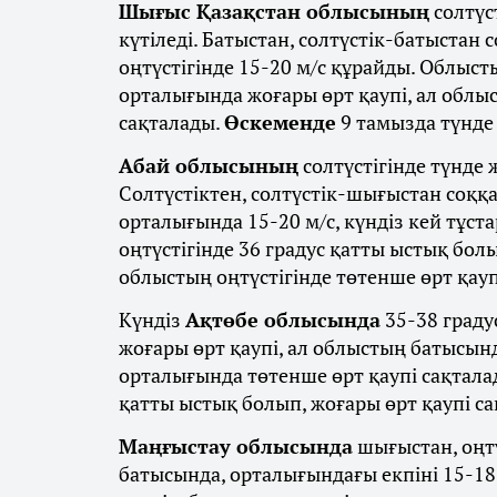
Шығыс Қазақстан облысының
солтүс
күтіледі. Батыстан, солтүстік-батыстан
оңтүстігінде 15-20 м/с құрайды. Облыс
орталығында жоғары өрт қаупі, ал облыс
сақталады.
Өскеменде
9 тамызда түнде 
Абай облысының
солтүстігінде түнде 
Солтүстіктен, солтүстік-шығыстан соққ
орталығында 15-20 м/с, күндіз кей тұста
оңтүстігінде 36 градус қатты ыстық бол
облыстың оңтүстігінде төтенше өрт қауп
Күндіз
Ақтөбе облысында
35-38 граду
жоғары өрт қаупі, ал облыстың батысынд
орталығында төтенше өрт қаупі сақтала
қатты ыстық болып, жоғары өрт қаупі с
Маңғыстау облысында
шығыстан, оңт
батысында, орталығындағы екпіні 15-1