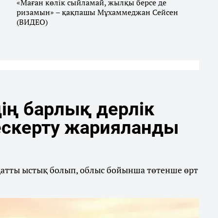
«Маған көлік сыйламай, жылқы берсе де
ризамын» – қақпашы Мұхаммеджан Сейсен
(ВИДЕО)
ің барлық дерлік
ескерту жарияланды
қатты ыстық болып, облыс бойынша төтенше өрт