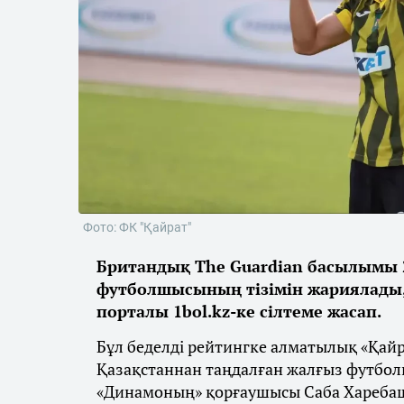
Фото: ФК "Қайрат"
Британдық The Guardian басылымы 2
футболшысының тізімін жариялады
порталы 1bol.kz-ке сілтеме жасап.
Бұл беделді рейтингке алматылық «Қай
Қазақстаннан таңдалған жалғыз футбол
«Динамоның» қорғаушысы Саба Хареба