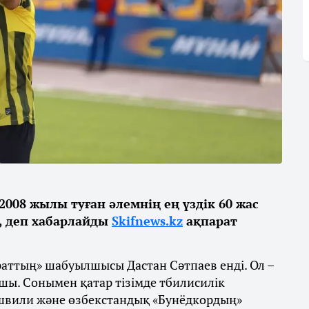
008 жылы туған әлемнің ең үздік 60 жас
, деп хабарлайды
Skifnews.kz
ақпарат
раттың» шабуылшысы Дастан Сәтпаев енді. Ол –
шы. Сонымен қатар тізімде тбилисилік
швили және өзбекстандық «Бунёдкордың»