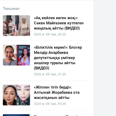
Танымал
«Ақ көйлек киген жоқ»:
Сәкен Майғазиев күтпеген
жаңалық айтты (ВИДЕО)
2026 ж. 08 там., 03:30
«Біліктілік керек!»: Блогер
Мөлдір Анарбаева
депутаттыққа үміткер
әншілер туралы айтты
(ВИДЕО)
2026 ж. 08 там., 01:30
«Жіппен тігіп берді»:
Алтынай Жорабаева ота
жасатқанын айтты
2026 ж. 08 там., 05:30