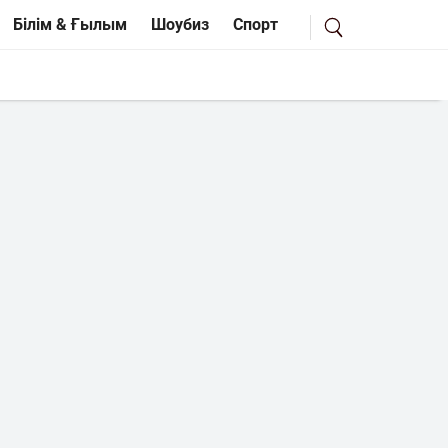
Білім & Ғылым
Шоубиз
Спорт