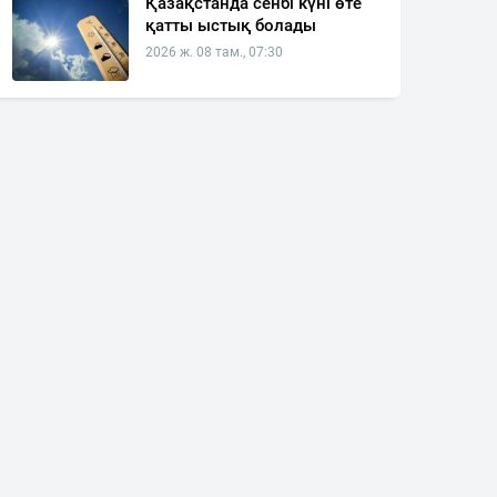
Қазақстанда сенбі күні өте
қатты ыстық болады
2026 ж. 08 там., 07:30