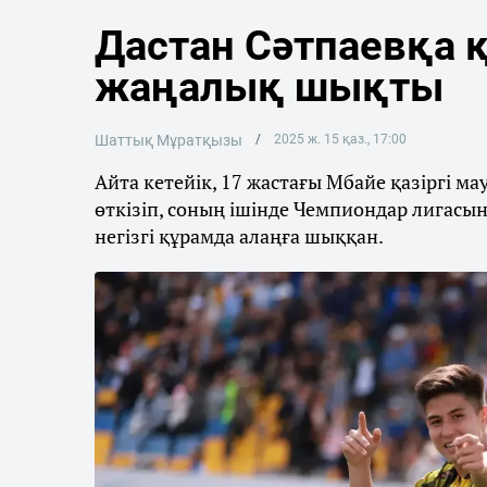
Дастан Сәтпаевқа 
жаңалық шықты
Шаттық Мұратқызы
2025 ж. 15 қаз., 17:00
Айта кетейік, 17 жастағы Мбайе қазіргі 
өткізіп, соның ішінде Чемпиондар лигасы
негізгі құрамда алаңға шыққан.