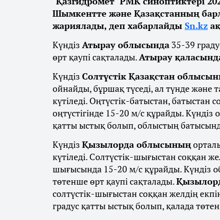
"Қазгидромет" РМК синоптиктері 2
Шымкентте және Қазақстанның бар
жариялады, деп хабарлайды
Sn.kz
ақ
Күндіз
Атырау облысында
35-39 град
өрт қаупі сақталады.
Атырау қаласынд
Күндіз
Солтүстік Қазақстан облысы
ойнайды, бұршақ түседі, ал түнде және
күтіледі. Оңтүстік-батыстан, батыстан с
оңтүстігінде 15-20 м/с құрайды. Күндіз 
қатты ыстық болып, облыстың батысында,
Күндіз
Қызылорда облысының
орталы
күтіледі. Солтүстік-шығыстан соққан же
шығысында 15-20 м/с құрайды. Күндіз о
төтенше өрт қаупі сақталады.
Қызылор
солтүстік-шығыстан соққан желдің екпіні
градус қатты ыстық болып, қалада төтен