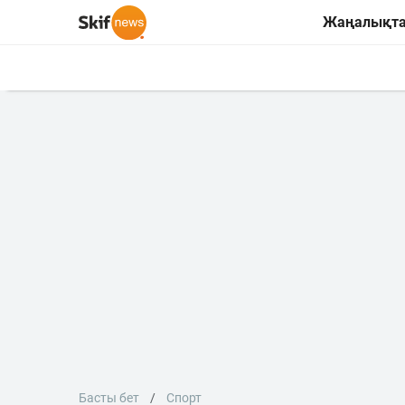
Жаңалықт
Басты бет
Спорт