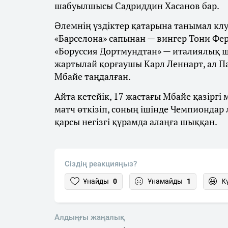
шабуылшысы Садриддин Хасанов бар.
Әлемнің үздіктер қатарына танымал клу
«Барселона» сапынан — вингер Тони Фе
«Боруссия Дортмундтан» — италиялық 
жартылай қорғаушы Карл Леннарт, ал 
Мбайе таңдалған.
Айта кетейік, 17 жастағы Мбайе қазірг
матч өткізіп, соның ішінде Чемпиондар
қарсы негізгі құрамда алаңға шыққан.
Сіздің реакцияңыз?
Ұнайды
0
Ұнамайды
1
К
Алдыңғы жаңалық