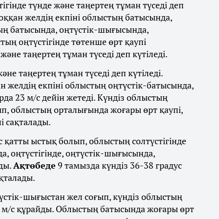
тігінде түнде және таңертең тұман түседі деп
 соққан желдің екпіні облыстың батысында,
тың батысында, оңтүстік-шығысында,
тың оңтүстігінде төтенше өрт қаупі
және таңертең тұман түседі деп күтіледі.
және таңертең тұман түседі деп күтіледі.
ан желдің екпіні облыстың оңтүстік-батысында,
рда 23 м/с дейін жетеді. Күндіз облыстың
ып, облыстың орталығында жоғары өрт қаупі,
і сақталады.
с қатты ыстық болып, облыстың солтүстігінде
а, оңтүстігінде, оңтүстік-шығысында,
ды.
Ақтөбеде
9 тамызда күндіз 36-38 градус
ақталады.
үстік-шығыстан жел соғып, күндіз облыстың
8 м/с құрайды. Облыстың батысында жоғары өрт