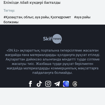
Елімізде Абай күндері басталды
Тегтер:
#Қазақстан, облыс, ауа райы, Қазгидромет
#ауа райы
болжамы
«SN.kz» ақпараттық порталына гиперсілтеме жасалған
жағдайда ғана материалдарды қолдануға рұқсат етіледі.
Ақпараттан дәйексөз алынғанда міндетті түрде сілтеме
жасалуы тиіс. Жазбаша түрде рұқсат берілмеген
жағдайда материалдарды коммерциялық мақсаттарға
пайдалануға болмайды.
Жоба жайында
Материалды қолдану тәртібі
Байланыс