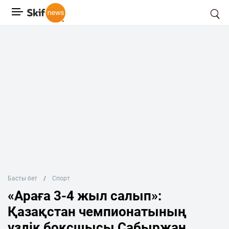
Басты бет
Спорт
«Араға 3-4 жыл салып»:
Қазақстан чемпионатының
үздік боксшысы Сабыржан