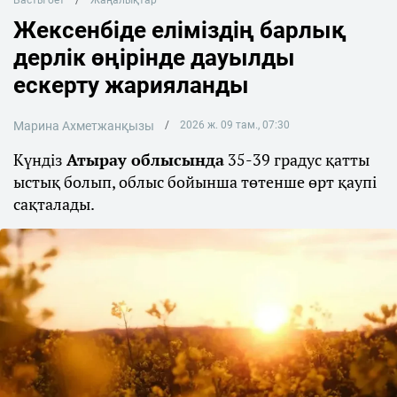
Басты бет
Жаңалықтар
Жексенбіде еліміздің барлық
дерлік өңірінде дауылды
ескерту жарияланды
Марина Ахметжанқызы
2026 ж. 09 там., 07:30
Күндіз
Атырау облысында
35-39 градус қатты
ыстық болып, облыс бойынша төтенше өрт қаупі
сақталады.