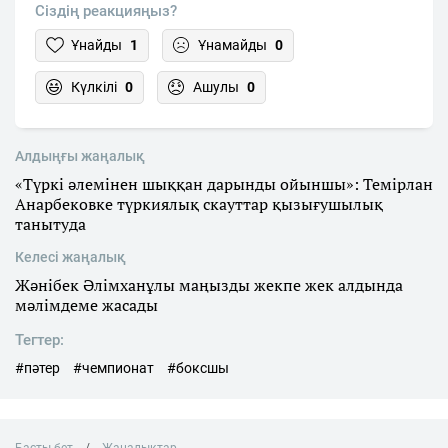
Сіздің реакцияңыз?
Ұнайды
1
Ұнамайды
0
Күлкілі
0
Ашулы
0
Алдыңғы жаңалық
«Түркі әлемінен шыққан дарынды ойыншы»: Темірлан
Анарбековке түркиялық скауттар қызығушылық
танытуда
Келесі жаңалық
Жәнібек Әлімханұлы маңызды жекпе жек алдында
мәлімдеме жасады
Тегтер:
#пәтер
#чемпионат
#боксшы