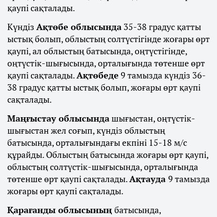
қаупі сақталады.
Күндіз
Ақтөбе облысында
35-38 градус қатты
ыстық болып, облыстың солтүстігінде жоғары өрт
қаупі, ал облыстың батысында, оңтүстігінде,
оңтүстік-шығысында, орталығында төтенше өрт
қаупі сақталады.
Ақтөбеде
9 тамызда күндіз 36-
38 градус қатты ыстық болып, жоғары өрт қаупі
сақталады.
Маңғыстау облысында
шығыстан, оңтүстік-
шығыстан жел соғып, күндіз облыстың
батысында, орталығындағы екпіні 15-18 м/с
құрайды. Облыстың батысында жоғары өрт қаупі,
облыстың солтүстік-шығысында, орталығында
төтенше өрт қаупі сақталады.
Ақтауда
9 тамызда
жоғары өрт қаупі сақталады.
Қарағанды облысының
батысында,