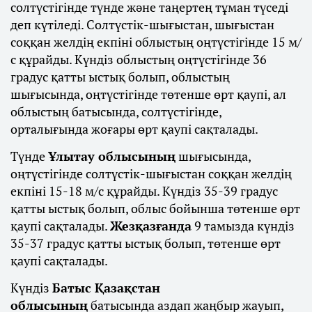
солтүстігінде түнде және таңертең тұман түседі
деп күтіледі. Солтүстік-шығыстан, шығыстан
соққан желдің екпіні облыстың оңтүстігінде 15 м/
с құрайды. Күндіз облыстың оңтүстігінде 36
градус қатты ыстық болып, облыстың
шығысында, оңтүстігінде төтенше өрт қаупі, ал
облыстың батысында, солтүстігінде,
орталығында жоғары өрт қаупі сақталады.
Түнде
Ұлытау облысының
шығысында,
оңтүстігінде солтүстік-шығыстан соққан желдің
екпіні 15-18 м/с құрайды. Күндіз 35-39 градус
қатты ыстық болып, облыс бойынша төтенше өрт
қаупі сақталады.
Жезқазғанда
9 тамызда күндіз
35-37 градус қатты ыстық болып, төтенше өрт
қаупі сақталады.
Күндіз
Батыс Қазақстан
облысының
батысында аздап жаңбыр жауып,