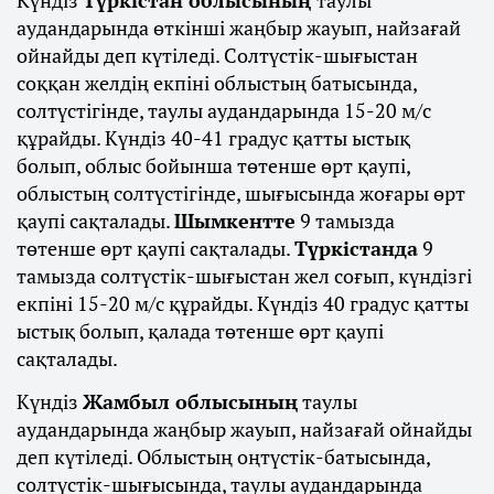
Күндіз
Түркістан облысының
таулы
аудандарында өткінші жаңбыр жауып, найзағай
ойнайды деп күтіледі. Солтүстік-шығыстан
соққан желдің екпіні облыстың батысында,
солтүстігінде, таулы аудандарында 15-20 м/с
құрайды. Күндіз 40-41 градус қатты ыстық
болып, облыс бойынша төтенше өрт қаупі,
облыстың солтүстігінде, шығысында жоғары өрт
қаупі сақталады.
Шымкентте
9 тамызда
төтенше өрт қаупі сақталады.
Түркістанда
9
тамызда солтүстік-шығыстан жел соғып, күндізгі
екпіні 15-20 м/с құрайды. Күндіз 40 градус қатты
ыстық болып, қалада төтенше өрт қаупі
сақталады.
Күндіз
Жамбыл облысының
таулы
аудандарында жаңбыр жауып, найзағай ойнайды
деп күтіледі. Облыстың оңтүстік-батысында,
солтүстік-шығысында, таулы аудандарында