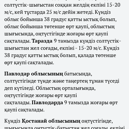
солтүстік-шығыстан соққан желдің екпіні 15-20
м/с, кей тұстарда 25 м/с дейін жетеді. Күндіз
облыс бойынша 38 градус қатты ыстық болып,
облыс бойынша төтенше өрт қаупі, облыстың
шығысында, оңтүстігінде жоғары өрт қаупі
сақталады.
Таразда
9 тамызда күндіз солтүстік-
шығыстан жел соғады, екпіні - 15-20 м/с. Күндіз
38 градус қатты ыстық болып, қалада төтенше
өрт қаупі сақталады.
Павлодар облысының
батысында,
солтүстігінде түнде және таңертең тұман түседі
деп күтіледі. Облыстың орталығында,
оңтүстігінде жоғары өрт қаупі
сақталады.
Павлодарда
9 тамызда жоғары өрт
қаупі сақталады.
Күндіз
Қостанай облысының
оңтүстігінде,
шығысында оңтүстік-батыстан жел соғады, екпіні