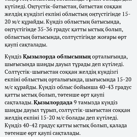
күтіледі. Оңтүстік-батыстан, батыстан соққан
желдің күндізгі екпіні облыстың оңтүстігінде 15-
20 м/с құрайды. Күндіз облыстың батысында,
оңтүстігінде 35-36 градус қатты ыстық болып,
облыстың батысында, солтүстігінде жоғары өрт
қаупі сақталады.
Күндіз
Қызылорда облысының
орталығында,
шығысында шаңды дауыл тұрады деп күтіледі.
Солтүстік-шығыстан соққан желдің күндізгі
екпіні облыстың орталығында, шығысында 15-20
м/с құрайды. Күндіз облыс бойынша 40-43 градус
қатты ыстық болып, төтенше өрт қаупі
сақталады.
Қызылордада
9 тамызда күндіз
шаңды дауыл тұрып, солтүстік-шығыстан соққан
желдің екпіні 15-20 м/с болады деп күтіледі.
Күндіз 40-42 градус қатты ыстық болып, қалада
төтенше өрт қаупі сақталады.