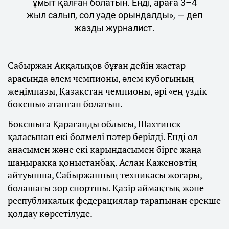
ұмыт қалған болатын. Енді, араға 3–4
жыл салып, сол уәде орындалды», — деп
жазды журналист.
Сабыржан Аққалықов бұған дейін жастар
арасында әлем чемпионы, әлем кубогының
жеңімпазы, Қазақстан чемпионы, әрі «ең үздік
боксшы» атанған болатын.
Боксшыға Қарағанды облысы, Шахтинск
қаласынан екі бөлмелі пәтер берілді. Енді ол
анасымен және екі қарындасымен бірге жаңа
шаңыраққа қоныстанбақ. Аслан Қаженовтің
айтуынша, Сабыржанның техникасы жоғары,
болашағы зор спортшы. Қазір аймақтық және
республикалық федерациялар тарапынан ерекше
қолдау көрсетілуде.