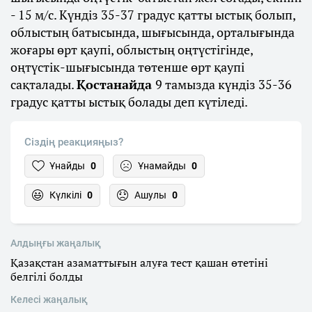
- 15 м/с. Күндіз 35-37 градус қатты ыстық болып,
облыстың батысында, шығысында, орталығында
жоғары өрт қаупі, облыстың оңтүстігінде,
оңтүстік-шығысында төтенше өрт қаупі
сақталады.
Қостанайда
9 тамызда күндіз 35-36
градус қатты ыстық болады деп күтіледі.
Сіздің реакцияңыз?
Ұнайды
0
Ұнамайды
0
Күлкілі
0
Ашулы
0
Алдыңғы жаңалық
Қазақстан азаматтығын алуға тест қашан өтетіні
белгілі болды
Келесі жаңалық