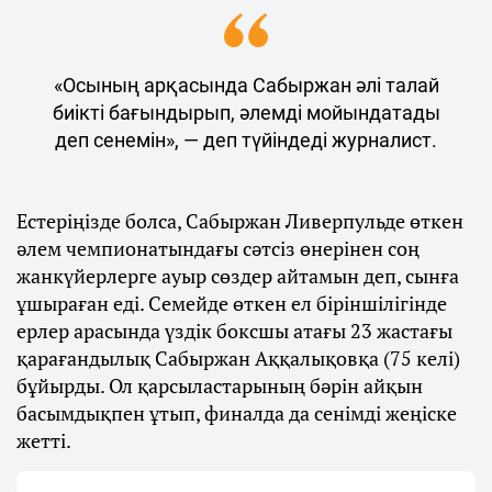
«Осының арқасында Сабыржан әлі талай
биікті бағындырып, әлемді мойындатады
деп сенемін», — деп түйіндеді журналист.
Естеріңізде болса, Сабыржан Ливерпульде өткен
әлем чемпионатындағы сәтсіз өнерінен соң
жанкүйерлерге ауыр сөздер айтамын деп, сынға
ұшыраған еді. Семейде өткен ел біріншілігінде
ерлер арасында үздік боксшы атағы 23 жастағы
қарағандылық Сабыржан Аққалықовқа (75 келі)
бұйырды. Ол қарсыластарының бәрін айқын
басымдықпен ұтып, финалда да сенімді жеңіске
жетті.