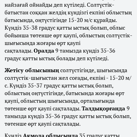
найзағай ойнайды деп күтіледі. Солтүстік-
батыстан соққан желдің күндізгі екпіні облыстың
батысында, оңтүстігінде 15-20 м/с құрайды.
Күндіз 35-38 градус қатты ыстық болып, облыс
бойынша төтенше өрт қаупі, облыстың солтүстік-
шығысында жоғары өрт қаупі
сақталады.
Оралда
9 тамызда күндіз 35-36
градус қатты ыстық болады деп күтіледі.
Жетісу облысының
солтүстігінде, шығысында
солтүстік-шығыстан жел соғады, екпіні - 15-20 м/
с. Күндіз 35-37 градус қатты ыстық болып,
облыстың оңтүстігінде, батысында жоғары өрт
қаупі, облыстың шығысында, орталығында
төтенше өрт қаупі сақталады.
Талдықорғанда
9
тамызда күндіз 35-36 градус қатты ыстық болып,
төтенше өрт қаупі сақталады.
Күндіз
Ақмола облысында
35 градус қатты