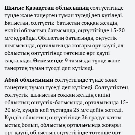
Шығыс Қазақстан облысының
солтүстігінде
түнде және таңертең тұман түседі деп күтіледі.
Батыстан, солтүстік-батыстан соққан желдің
екпіні облыстың батысында, оңтүстігінде 15-20
м/с құрайды. Облыстың батысында, оңтүстік-
шығысында, орталығында жоғары өрт қаупі, ал
облыстың оңтүстігінде төтенше өрт қаупі
сақталады.
Өскеменде
9 тамызда түнде және
таңертең тұман түседі деп күтіледі.
Абай облысының
солтүстігінде түнде және
таңертең тұман түседі деп күтіледі. Солтүстіктен,
солтүстік-шығыстан соққан желдің екпіні
облыстың оңтүстік-батысында, орталығында 15-
20 м/с, күндіз кей тұстарда 23 м/с дейін жетеді.
Күндіз облыстың оңтүстігінде 36 градус қатты
ыстық болып, облыстың орталығында жоғары
өрт қаупі, облыстың оңтүстігінде төтенше өрт