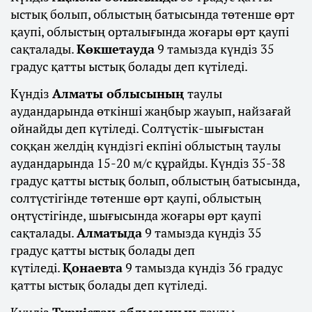
ыстық болып, облыстың батысында төтенше өрт
қаупі, облыстың орталығында жоғары өрт қаупі
сақталады.
Көкшетауда
9 тамызда күндіз 35
градус қатты ыстық болады деп күтіледі.
Күндіз
Алматы облысының
таулы
аудандарында өткінші жаңбыр жауып, найзағай
ойнайды деп күтіледі. Солтүстік-шығыстан
соққан желдің күндізгі екпіні облыстың таулы
аудандарында 15-20 м/с құрайды. Күндіз 35-38
градус қатты ыстық болып, облыстың батысында,
солтүстігінде төтенше өрт қаупі, облыстың
оңтүстігінде, шығысында жоғары өрт қаупі
сақталады.
Алматыда
9 тамызда күндіз 35
градус қатты ыстық болады деп
күтіледі.
Қонаевта
9 тамызда күндіз 36 градус
қатты ыстық болады деп күтіледі.