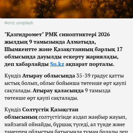
Фото: unsplash
"Қазгидромет" РМК синоптиктері 2026
жылдың 9 тамызында Алматыда,
Шымкентте және Қазақстанның барлық 17
облысында дауылды ескерту жариялады,
деп хабарлайды
Sn.kz
ақпарат порталы.
Күндіз
Атырау облысында
35-39 градус қатты
ыстық болып, облыс бойынша төтенше өрт қаупі
сақталады.
Атырау қаласында
9 тамызда
төтенше өрт қаупі сақталады.
Күндіз
Солтүстік Қазақстан
облысының
солтүстігінде аздап жаңбыр жауып,
найзағай ойнайды, бұршақ түседі, ал түнде және
таңертең облыстың батысында тұман болады деп