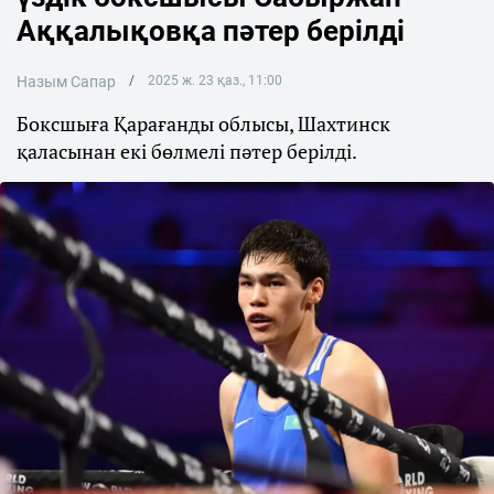
Аққалықовқа пәтер берілді
Назым Сапар
2025 ж. 23 қаз., 11:00
Боксшыға Қарағанды облысы, Шахтинск
қаласынан екі бөлмелі пәтер берілді.