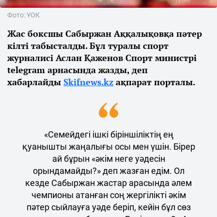
Фото: ҰОК
Жас боксшы Сабыржан Аққалықовқа пәтер
кілті табысталды. Бұл туралы спорт
журналисі Аслан Қаженов Спорт министрі
telegram арнасында жазды, деп
хабарлайды
Skifnews.kz
ақпарат порталы.
«Семейдегі ішкі біріншіліктің ең
қуанышты жаңалығы осы мен үшін. Бірер
ай бұрын «әкім неге уәдесін
орындамайды?» деп жазған едім. Ол
кезде Сабыржан жастар арасында әлем
чемпионы атанған соң жергілікті әкім
пәтер сыйлауға уәде беріп, кейін бұл сөз