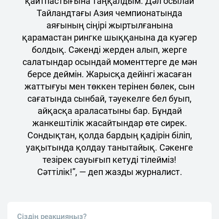
қайтпастығына таңқалдым. Дәл осылай
Тайландтағы Азия чемпионатында
аяғының сіңірі жыртылғанына
қарамастан рингке шыққанына да куәгер
болдық. Сәкенді жерден алып, жерге
салатындар осындай моменттерге де мән
берсе деймін. Жарысқа дейінгі жасаған
жаттығуы мен төккен терінен бөлек, сын
сағатында сынбай, тәуекелге бел буып,
айқасқа араласатыны бар. Бұндай
жанкештілік жасайтындар өте сирек.
Сондықтан, қолда бардың қадірін біліп,
уақытында қолдау танытайық. Сәкенге
тезірек сауығып кетуді тілейміз!
Сәттілік!”, — деп жазды журналист.
Сіздің реакцияңыз?