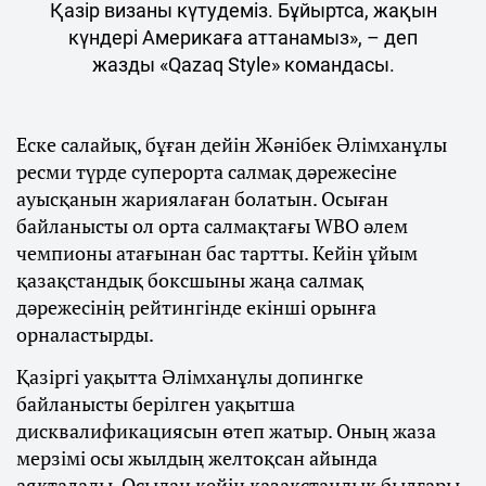
Қазір визаны күтудеміз. Бұйыртса, жақын
күндері Америкаға аттанамыз», – деп
жазды «Qazaq Style» командасы.
Еске салайық, бұған дейін Жәнібек Әлімханұлы
ресми түрде суперорта салмақ дәрежесіне
ауысқанын жариялаған болатын. Осыған
байланысты ол орта салмақтағы WBO әлем
чемпионы атағынан бас тартты. Кейін ұйым
қазақстандық боксшыны жаңа салмақ
дәрежесінің рейтингінде екінші орынға
орналастырды.
Қазіргі уақытта Әлімханұлы допингке
байланысты берілген уақытша
дисквалификациясын өтеп жатыр. Оның жаза
мерзімі осы жылдың желтоқсан айында
аяқталады. Осыдан кейін қазақстандық былғары