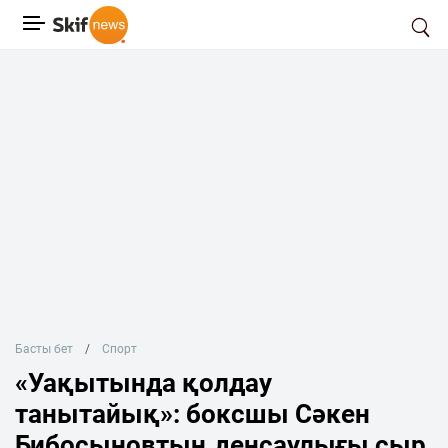
Басты бет
Спорт
«Уақытында қолдау
танытайық»: боксшы Сәкен
Бибосыновтың денсаулығы сыр