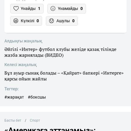
Ұнайды
1
Ұнамайды
0
Күлкілі
0
Ашулы
0
Алдыңғы жаңалық
Әйгілі «Интер» футбол клубы желіде қазақ тілінде
жазба жариялады (ВИДЕО)
Келесі жаңалық
Бұл ауыр сынақ болады – «Қайрат» бапкері «Интерге»
қарсы ойын жайлы
Тегтер:
#жарақат
#боксшы
Басты бет
Спорт
«Америкаға аттанамыз»: