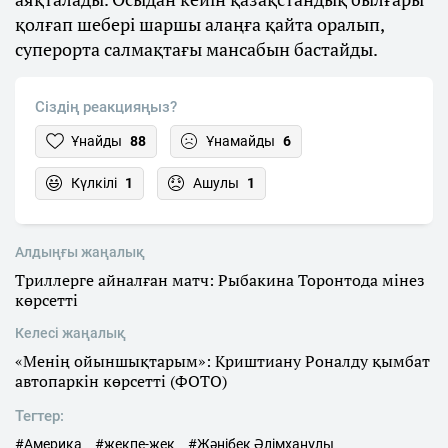
қолғап шебері шаршы алаңға қайта оралып,
суперорта салмақтағы мансабын бастайды.
Сіздің реакцияңыз?
Ұнайды
88
Ұнамайды
6
Күлкілі
1
Ашулы
1
Алдыңғы жаңалық
Триллерге айналған матч: Рыбакина Торонтода мінез
көрсетті
Келесі жаңалық
«Менің ойыншықтарым»: Криштиану Роналду қымбат
автопаркін көрсетті (ФОТО)
Тегтер:
#Америка
#жекпе-жек
#Жәнібек Әлімханұлы