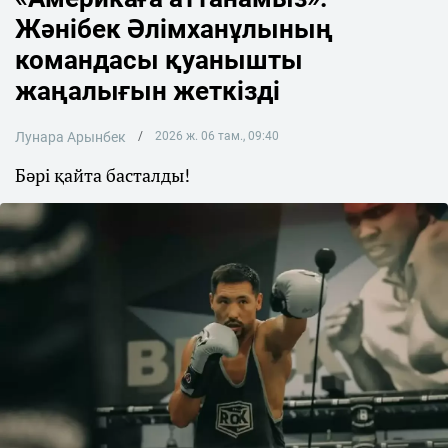
Жәнібек Әлімханұлының
командасы қуанышты
жаңалығын жеткізді
Лунара Арынбек
2026 ж. 06 там., 09:40
Бәрі қайта басталды!