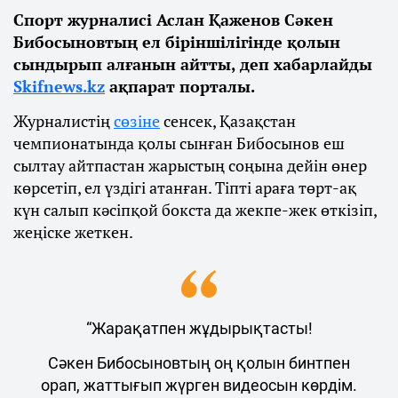
Спорт журналисі Аслан Қаженов Сәкен
Бибосыновтың ел біріншілігінде қолын
сындырып алғанын айтты, деп хабарлайды
Skifnews.kz
ақпарат порталы.
Журналистің
сөзіне
сенсек, Қазақстан
чемпионатында қолы сынған Бибосынов еш
сылтау айтпастан жарыстың соңына дейін өнер
көрсетіп, ел үздігі атанған. Тіпті араға төрт-ақ
күн салып кәсіпқой бокста да жекпе-жек өткізіп,
жеңіске жеткен.
“Жарақатпен жұдырықтасты!
Сәкен Бибосыновтың оң қолын бинтпен
орап, жаттығып жүрген видеосын көрдім.