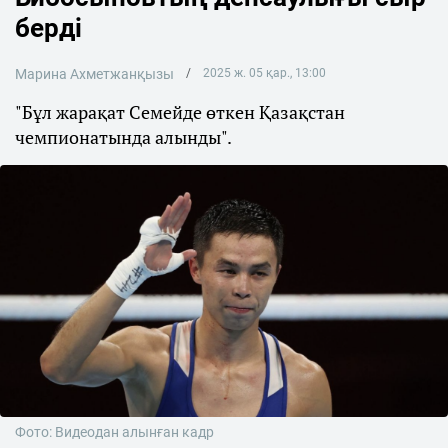
берді
Марина Ахметжанқызы
2025 ж. 05 қар., 13:00
"Бұл жарақат Семейде өткен Қазақстан
чемпионатында алынды".
Фото: Видеодан алынған кадр