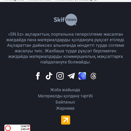
«SN.kz» ақпараттық порталына гиперсілтеме жасалған
жағдайда ғана материалдарды қолдануға рұқсат етіледі.
Ақпараттан дәйексөз алынғанда міндетті түрде сілтеме
жасалуы тиіс. Жазбаша түрде рұқсат берілмеген
жағдайда материалдарды коммерциялық мақсаттарға
пайдалануға болмайды.
Жоба жайында
Материалды қолдану тәртібі
Байланыс
Жарнама