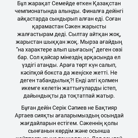
Бұл жарақат Семейде өткен Қазақстан
чемпионатында алынды. Финалға дейінгі
айқастарда сындырып алған еді. Соған
қарамастан Сәкен жарысты
жалғастырам деді. Сылтау айтқан жоқ,
жарыстан шыққан жоқ. Мырза ағайдың
“на характере алып шығасың” деген сөзі
бар. Сол қайсар мінездің арқасында ел
үздігі атанды. Араға төрт күн салып,
кәсіпқой бокста да жеңіске жетті. Не
деген табандылық?! Енді әлгі қолмен
икемге келетін жаттығуларды істеп,
дайындықты да тоқтатпай жатыр.
Бұған дейін Серік Сәпиев не Бақтияр
Артаев сияқты ағаларымыздың осындай
жағдайларын естігем. Сәкеннің қолы
сынғанын көрдім және осынша