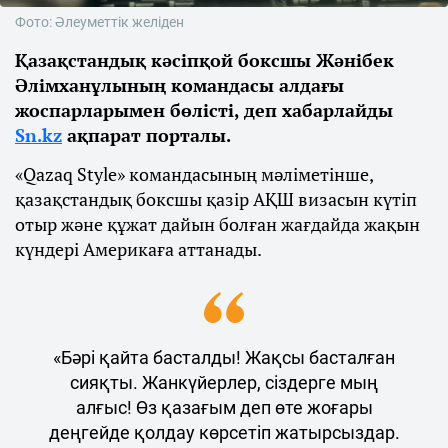
Фото: Әлеуметтік желіден
Қазақстандық кәсіпқой боксшы Жәнібек
Әлімханұлының командасы алдағы
жоспарларымен бөлісті, деп хабарлайды
Sn.kz
ақпарат порталы.
«Qazaq Style» командасының мәліметінше,
қазақстандық боксшы қазір АҚШ визасын күтіп
отыр және құжат дайын болған жағдайда жақын
күндері Америкаға аттанады.
«Бәрі қайта басталды! Жақсы басталған
сияқты. Жанкүйерлер, сіздерге мың
алғыс! Өз қазағым деп өте жоғары
деңгейде қолдау көрсетіп жатырсыздар.