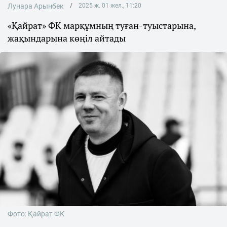
Лунара Арынбек
2025 ж. 01 жел., 11:20
«Қайрат» ФК марқұмның туған-туыстарына,
жақындарына көңіл айтады
Фото: Қайрат ФК