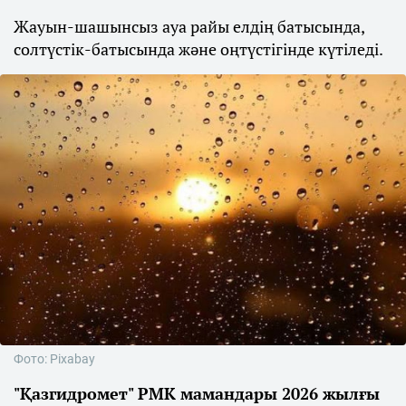
Жауын-шашынсыз ауа райы елдің батысында,
солтүстік-батысында және оңтүстігінде күтіледі.
Фото: Pixabay
"Қазгидромет" РМК мамандары 2026 жылғы