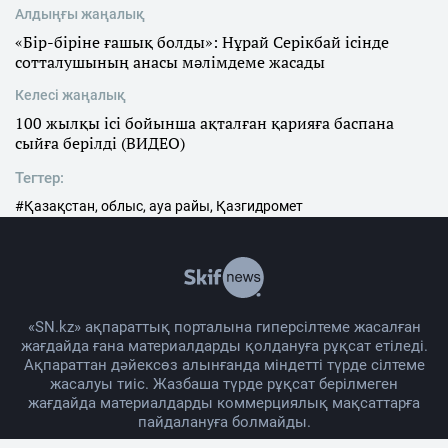
Алдыңғы жаңалық
«Бір-біріне ғашық болды»: Нұрай Серікбай ісінде
сотталушының анасы мәлімдеме жасады
Келесі жаңалық
100 жылқы ісі бойынша ақталған қарияға баспана
сыйға берілді (ВИДЕО)
Тегтер:
#Қазақстан, облыс, ауа райы, Қазгидромет
«SN.kz» ақпараттық порталына гиперсілтеме жасалған
жағдайда ғана материалдарды қолдануға рұқсат етіледі.
Ақпараттан дәйексөз алынғанда міндетті түрде сілтеме
жасалуы тиіс. Жазбаша түрде рұқсат берілмеген
жағдайда материалдарды коммерциялық мақсаттарға
пайдалануға болмайды.