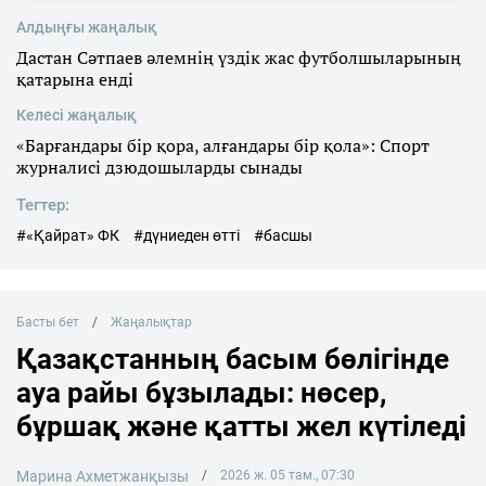
Алдыңғы жаңалық
Дастан Сәтпаев әлемнің үздік жас футболшыларының
қатарына енді
Келесі жаңалық
«Барғандары бір қора, алғандары бір қола»: Спорт
журналисі дзюдошыларды сынады
Тегтер:
#«Қайрат» ФК
#дүниеден өтті
#басшы
Басты бет
Жаңалықтар
Қазақстанның басым бөлігінде
ауа райы бұзылады: нөсер,
бұршақ және қатты жел күтіледі
Марина Ахметжанқызы
2026 ж. 05 там., 07:30