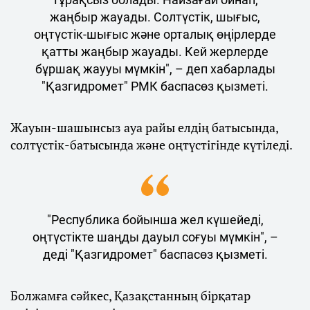
жаңбыр жауады. Солтүстік, шығыс,
оңтүстік-шығыс және орталық өңірлерде
қатты жаңбыр жауады. Кей жерлерде
бұршақ жаууы мүмкін", – деп хабарлады
"Қазгидромет" РМК баспасөз қызметі.
Жауын-шашынсыз ауа райы елдің батысында,
солтүстік-батысында және оңтүстігінде күтіледі.
"Республика бойынша жел күшейеді,
оңтүстікте шаңды дауыл соғуы мүмкін", –
деді "Қазгидромет" баспасөз қызметі.
Болжамға сәйкес, Қазақстанның бірқатар