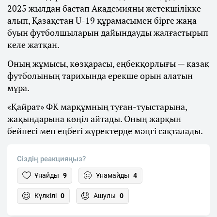
2025 жылдан бастап Академияны жетекшілікке
алып, Қазақстан U-19 құрамасымен бірге жаңа
буын футболшыларын дайындауды жалғастырып
келе жатқан.
Оның жұмысы, көзқарасы, еңбекқорлығы — қазақ
футболының тарихында ерекше орын алатын
мұра.
«Қайрат» ФК марқұмның туған-туыстарына,
жақындарына көңіл айтады. Оның жарқын
бейнесі мен еңбегі жүректерде мәңгі сақталады.
Сіздің реакцияңыз?
Ұнайды
9
Ұнамайды
4
Күлкілі
0
Ашулы
0