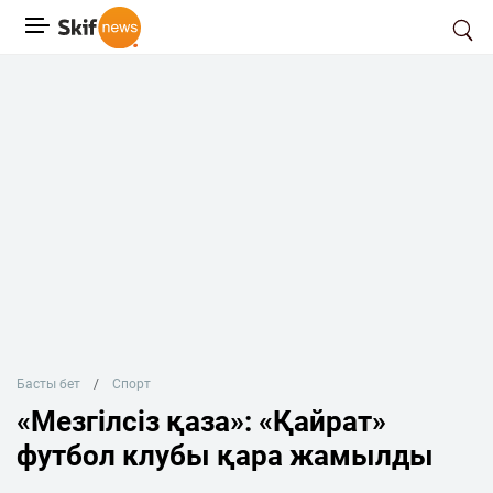
Басты бет
Спорт
«Мезгілсіз қаза»: «Қайрат»
футбол клубы қара жамылды