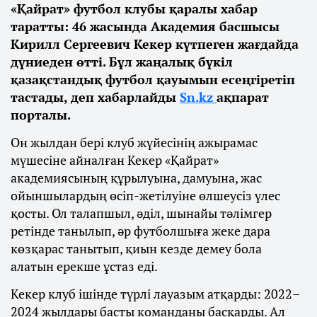
«Қайрат» футбол клубы қаралы хабар
таратты: 46 жасында Академия басшысы
Кирилл Сергеевич Кекер күтпеген жағдайда
дүниеден өтті. Бұл жаңалық бүкіл
қазақстандық футбол қауымын есеңгіретіп
тастады, деп хабарлайды
Sn.kz
ақпарат
порталы.
Он жылдан бері клуб жүйесінің ажырамас
мүшесіне айналған Кекер «Қайрат»
академиясының құрылуына, дамуына, жас
ойыншылардың өсіп-жетілуіне өлшеусіз үлес
қосты. Ол талапшыл, әділ, шынайы тәлімгер
ретінде танылып, әр футболшыға жеке дара
көзқарас танытып, қиын кезде демеу бола
алатын ерекше ұстаз еді.
Кекер клуб ішінде түрлі лауазым атқарды: 2022–
2024 жылдары басты команданы басқарды. Ал