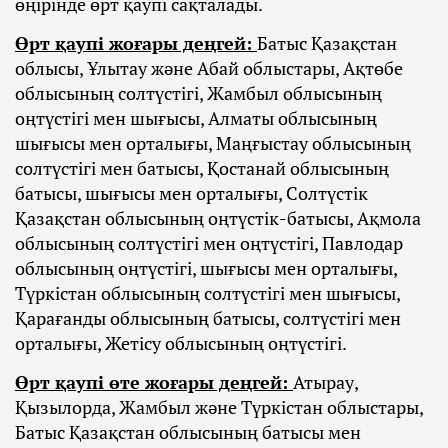
өңірінде өрт қаупі сақталады.
Өрт қаупі жоғары деңгей:
Батыс Қазақстан
облысы, Ұлытау және Абай облыстары, Ақтөбе
облысының солтүстігі, Жамбыл облысының
оңтүстігі мен шығысы, Алматы облысының
шығысы мен орталығы, Маңғыстау облысының
солтүстігі мен батысы, Қостанай облысының
батысы, шығысы мен орталығы, Солтүстік
Қазақстан облысының оңтүстік-батысы, Ақмола
облысының солтүстігі мен оңтүстігі, Павлодар
облысының оңтүстігі, шығысы мен орталығы,
Түркістан облысының солтүстігі мен шығысы,
Қарағанды облысының батысы, солтүстігі мен
орталығы, Жетісу облысының оңтүстігі.
Өрт қаупі өте жоғары деңгей:
Атырау,
Қызылорда, Жамбыл және Түркістан облыстары,
Батыс Қазақстан облысының батысы мен