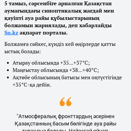
5 тамыз, сәрсенбіге арналған Қазақстан
аумағындағы синоптикалық жағдай мен
қауіпті ауа райы құбылыстарының
болжамын жариялады, деп хабарлайды
Sn.kz
ақпарат порталы.
Болжамға сәйкес, күндіз кей өңірлерде қатты
ыстық болады:
Атырау облысында +35...+37°С;
Маңғыстау облысында +38...+40°С;
Ақтөбе облысының батысы мен оңтүстігінде
+35°С-қа дейін.
"Атмосфералық фронттардың әсерінен
Қазақстанның басым бөлігінде ауа райы
тұрақсыз болады. Найзағай ойнап,