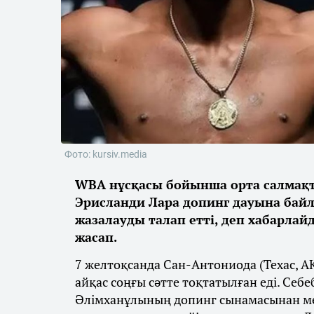
Фото: kursiv.media
WBA нұсқасы бойынша орта салмақ
Эрисланди Лара допинг дауына бай
жазалауды талап етті, деп хабарла
жасап.
7 желтоқсанда Сан-Антониода (Техас, А
айқас соңғы сәтте тоқтатылған еді. Себ
Әлімханұлының допинг сынамасынан ме