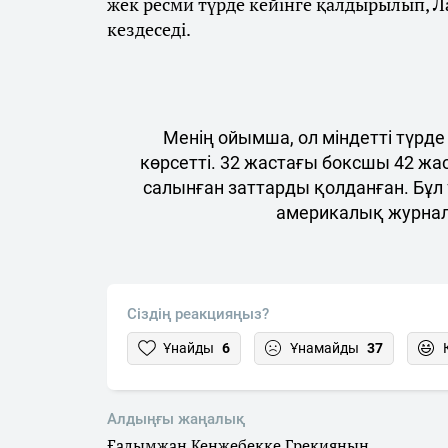
жек ресми түрде кейінге қалдырылып, Л
кездеседі.
Менің ойымша, ол міндетті түрде
көрсетті. 32 жастағы боксшы 42 
салынған заттарды қолданған. Бұл 
америкалық журнал
Сіздің реакцияңыз?
Ұнайды
6
Ұнамайды
37
Алдыңғы жаңалық
Ғалымжан Кенжебекке Грекияның