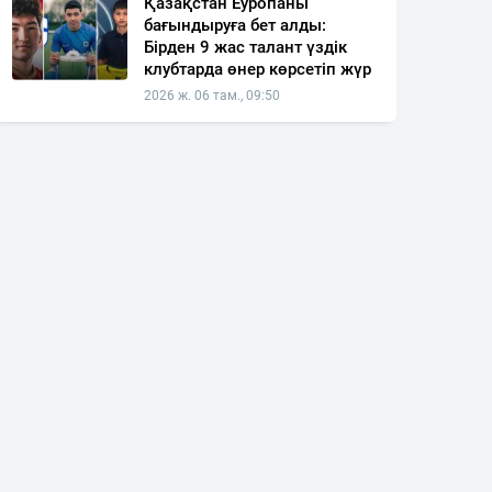
Қазақстан Еуропаны
бағындыруға бет алды:
Бірден 9 жас талант үздік
клубтарда өнер көрсетіп жүр
2026 ж. 06 там., 09:50