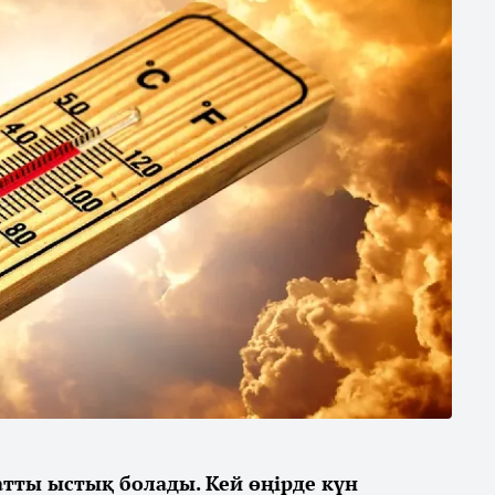
қатты ыстық болады. Кей өңірде күн