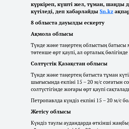
күркіреп, күшті жел, тұман, шаңды 
күтіледі, деп хабарлайды
Sn.kz
ақпар
8 облыста дауылды ескерту
Ақмола облысы
Түнде және таңертең облыстың батысы м
төтенше өрт қаупі, ал орталық бөлігінде
Солтүстік Қазақстан облысы
Түнде және таңертең батыста тұман күті
шығысында екпіні 15 – 20 м/с соғатын с
солтүстігінде жоғары өрт қаупі сақталад
Петропавлда күндіз екпіні 15 – 20 м/с бо
Жетісу облысы
Күндіз таулы аудандарда өткінші жаңбыр