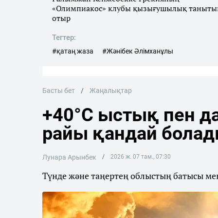
«Олимпиакос» клубы қызығушылық таныты
отыр
Тегтер:
#қатаң жаза
#Жәнібек Әлімханұлы
Басты бет
Жаңалықтар
+40°C ыстық пен да
райы қандай бола
Лунара Арынбек
2026 ж. 07 там., 07:30
Түнде және таңертең облыстың батысы мен 