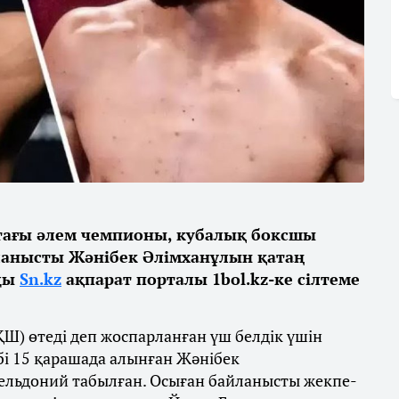
тағы әлем чемпионы, кубалық боксшы
ланысты Жәнібек Әлімханұлын қатаң
йды
Sn.kz
ақпарат порталы 1bol.kz-ке сілтеме
ҚШ) өтеді деп жоспарланған үш белдік үшін
ебі 15 қарашада алынған Жәнібек
льдоний табылған. Осыған байланысты жекпе-