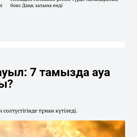
п
бокс Даңқ залына енді
уыл: 7 тамызда ауа
ды?
солтүстігінде тұман күтіледі.