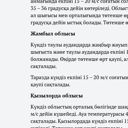
аймағында екпіні 15 – 20 м/с соғатын со
35 – 36 градусқа дейін көтеріледі. Облы
ал шығысы мен орталығында төтенше өрт
градусқа дейін ыстық болады. Төтенше ө
Жамбыл облысы
Күндіз таулы аудандарда жаңбыр жауып, 
шығыста және таулы аудандарда екпіні 1
болжанады. Өңірде төтенше өрт қаупі, а
сақталады.
Таразда күндіз екпіні 15 – 20 м/с соғат
қаупі сақталады.
Қызылорда облысы
Күндіз облыстың орталық бөлігінде шаңд
м/с дейін күшейеді. Ауа температурасы 4
сақталады. Қызылордада күндіз екпіні 1