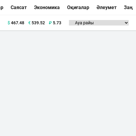
ар
Саясат
Экономика
Оқиғалар
Әлеумет
Заң
$
467.48
€
539.52
₽
5.73