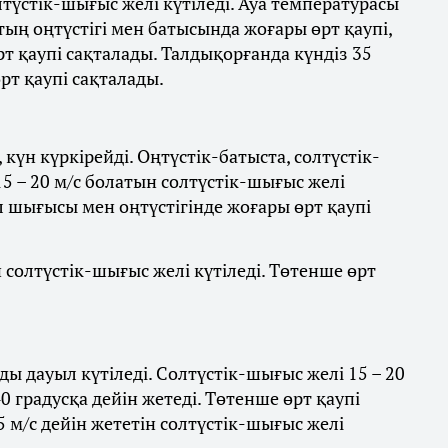
лтүстік-шығыс желі күтіледі. Ауа температурасы
стың оңтүстігі мен батысында жоғары өрт қаупі,
 қаупі сақталады. Талдықорғанда күндіз 35
рт қаупі сақталады.
күн күркірейді. Оңтүстік-батыста, солтүстік-
5 – 20 м/с болатын солтүстік-шығыс желі
л шығысы мен оңтүстігінде жоғары өрт қаупі
ын солтүстік-шығыс желі күтіледі. Төтенше өрт
ы дауыл күтіледі. Солтүстік-шығыс желі 15 – 20
0 градусқа дейін жетеді. Төтенше өрт қаупі
5 м/с дейін жететін солтүстік-шығыс желі