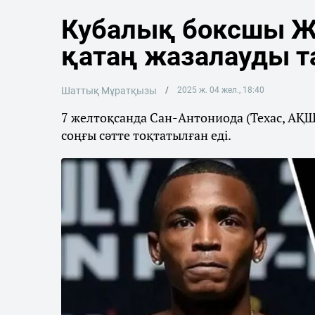
Кубалық боксшы Ж
қатаң жазалауды та
Шаттық Мұратқызы
2025 ж. 04 жел., 18:40
7 желтоқсанда Сан-Антониода (Техас, АҚШ)
соңғы сәтте тоқтатылған еді.