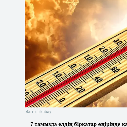
Фото: pixabay
7 тамызда елдің бірқатар өңірінде 