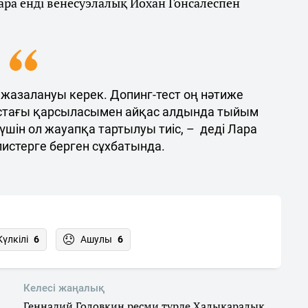
ара енді венесуэлалық Йохан Гонсалеспен
 жазалануы керек. Допинг-тест оң нәтиже
жастағы қарсыласымен айқас алдында тыйым
үшін ол жауапқа тартылуы тиіс, – деді Лара
истерге берген сұхбатында.
Күлкілі
6
Ашулы
6
Келесі жаңалық
Геннадий Головкин ресми түрде Халықаралық