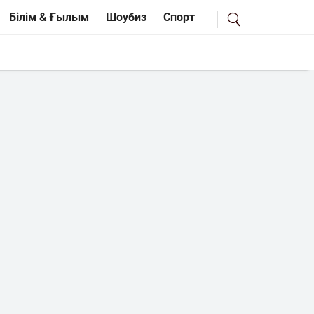
Білім & Ғылым
Шоубиз
Спорт