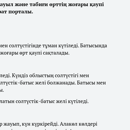
дауыл және табиғи өрттің жоғары қаупі
ат порталы.
ен солтүстігінде тұман күтіледі. Батысында
 жоғары өрт қаупі сақталады.
леді. Күндіз облыстың солтүстігі мен
олтүстік-батыс желі болжанады. Батысы мен
ы.
латын солтүстік-батыс желі күтіледі.
 жауып, күн күркірейді. Алакөл көлдері