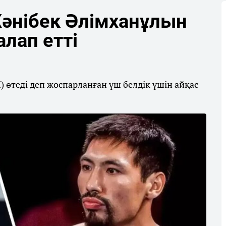
әнібек Әлімханұлын
лап етті
 өтеді деп жоспарланған үш белдік үшін айқас