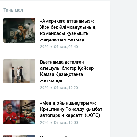
Танымал
«Америкаға аттанамыз»:
Жәнібек Әлімханұлының
командасы қуанышты
жаңалығын жеткізді
2026 ж. 06 там., 09:40
Вьетнамда ұсталған
атышулы блогер Қайсар
Қамза Қазақстанға
жеткізілді
2026 ж. 06 там., 10:20
«Менің ойыншықтарым»:
Криштиану Роналду қымбат
автопаркін көрсетті (ФОТО)
2026 ж. 06 там., 10:00