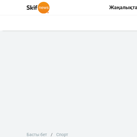
Жаңалықт
Басты бет
Спорт