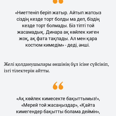
«Ниеттеніп беріп жатыр. Айтып жатсыз
сіздің кезде торт болды ма деп, біздің
кезде торт болмады. Біз тіпті той
жасамадық. Динара ақ көйлек киген
жоқ, ақ фата тақпады. Ал мен қара
костюм кимедім» - деді, әнші.
Желі қолданушылары әншінің бұл ісіне сүйсініп,
ізгі тілектерін айтты.
«Ақ көйлек кимесекте бақыттымыз!»,
«Мерей той жасаңыздар», «Қайта
кимегендер бақытты болама деймін»,