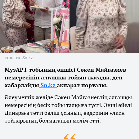
коллаж: Sn.kz
МузАРТ тобының әншісі Сәкен Майғазиев
немересінің алғашқы тойын жасады, деп
хабарлайды
Sn.kz
ақпарат порталы.
Әлеуметтік желіде Сәкен Майғазиевтің алғашқы
немересінің бесік тойы талқыға түсті. Әнші әйелі
Динараға тәтті бәліш ұсынып, өздерінің үлкен
тойларының болмағанын мәлім етті.