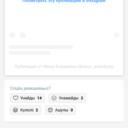
Посмотреть эту публикацию в Instagram
Публикация от Айнур Есмурзина (@ainur_askarkyzy)
Сіздің реакцияңыз?
Ұнайды
14
Ұнамайды
2
Күлкілі
2
Ашулы
0