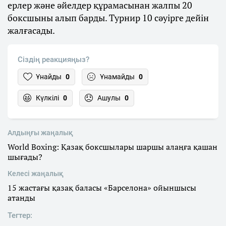
ерлер және әйелдер құрамасынан жалпы 20
боксшыны алып барды. Турнир 10 сәуірге дейін
жалғасады.
Сіздің реакцияңыз?
Ұнайды
0
Ұнамайды
0
Күлкілі
0
Ашулы
0
Алдыңғы жаңалық
World Boxing: Қазақ боксшылары шаршы алаңға қашан
шығады?
Келесі жаңалық
15 жастағы қазақ баласы «Барселона» ойыншысы
атанды
Тегтер: