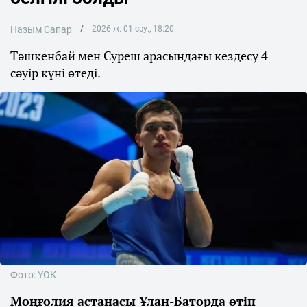
Назым Сапар
2026 ж. 01 сәу., 18:20
Тәшкенбай мен Суреш арасындағы кездесу 4
сәуір күні өтеді.
Фото: ҰОК
Моңғолия астанасы Ұлан-Баторда өтіп