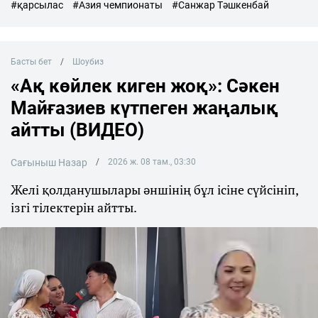
#қарсылас
#Азия чемпионаты
#Санжар Тәшкенбай
Басты бет
Шоубиз
«Ақ көйлек киген жоқ»: Сәкен
Майғазиев күтпеген жаңалық
айтты (ВИДЕО)
Сағыныш Назар
2026 ж. 08 там., 03:30
Желі қолданушылары әншінің бұл ісіне сүйсініп,
ізгі тілектерін айтты.