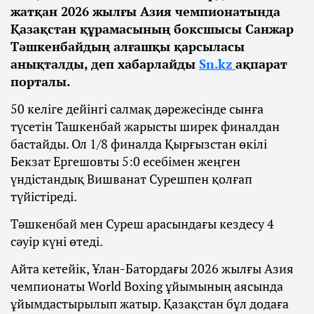
жатқан 2026 жылғы Азия чемпионатында
Қазақстан құрамасының боксшысы Санжар
Тәшкенбайдың алғашқы қарсыласы
анықталды, деп хабарлайды
Sn.kz
ақпарат
порталы.
50 келіге дейінгі салмақ дәрежесінде сынға
түсетін Ташкенбай жарысты ширек финалдан
бастайды. Ол 1/8 финалда Қырғызстан өкілі
Бекзат Ергешовты 5:0 есебімен жеңген
үндістандық Вишванат Сурешпен қолғап
түйістіреді.
Тәшкенбай мен Суреш арасындағы кездесу 4
сәуір күні өтеді.
Айта кетейік, Ұлан-Батордағы 2026 жылғы Азия
чемпионаты World Boxing ұйымының аясында
ұйымдастырылып жатыр. Қазақстан бұл додаға