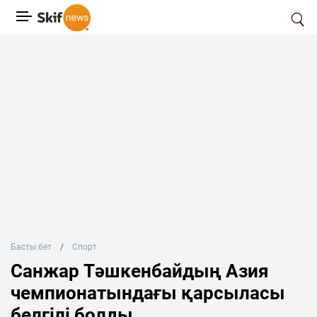
Басты бет
Спорт
Санжар Тәшкенбайдың Азия
чемпионатындағы қарсыласы
белгілі болды