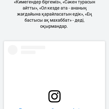
«Кимегендер біргеміз», «Сәкен турасын
айтты», «Ол кезде ата - ананың
жағдайына қарайласатын едік», «Ең
бастысы ақ махаббат» - деді,
оқырмандар.