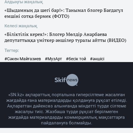
Алдыңғы жаңалық
«Шыдамның да шегі бар!»: Танымал блогер Бағдагүл
емшіні сотқа бермек (ФОТО)
Келесі жаңалық
«Біліктілік керек!»: Блогер Мөлдір Анарбаева
депутаттыққа үміткер әншілер туралы айтты (ВИДЕО)
Тегтер:
#Сәкен Майғазиев
#МузАрт
#бесік той
#әншісі
«SN.kz» ақпараттық порталына гиперсілтеме жасалған
жағдайда ғана материалдарды қолдануға рұқсат етіледі.
Ақпараттан дәйексөз алынғанда міндетті түрде сілтеме
жасалуы тиіс. Жазбаша түрде рұқсат берілмеген
жағдайда материалдарды коммерциялық мақсаттарға
пайдалануға болмайды.