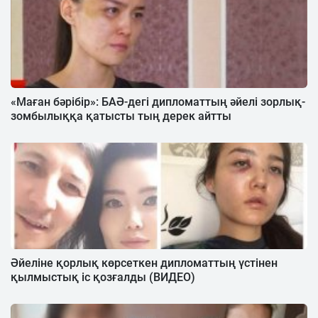
«Маған бәрібір»: БАӘ-дегі дипломаттың әйелі зорлық-
зомбылыққа қатысты тың дерек айтты
Әйеліне қорлық көрсеткен дипломаттың үстінен
қылмыстық іс қозғалды (ВИДЕО)