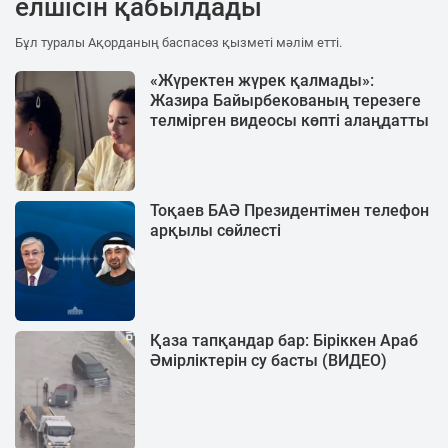
елшісін қабылдады
Бұл туралы Ақорданың баспасөз қызметі мәлім етті.
«Жүректен жүрек қалмады»:
Жазира Байырбекованың терезеге
телмірген видеосы көпті алаңдатты
Тоқаев БАӘ Президентімен телефон
арқылы сөйлесті
Қаза тапқандар бар: Біріккен Араб
Әмірліктерін су басты (ВИДЕО)