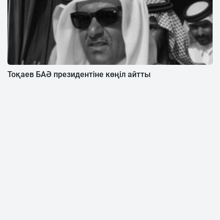
Тоқаев БАӘ президентіне көңіл айтты
Қазақстан 2,2 млрд долларлық инвестициялық
келісімдерге қол қойды