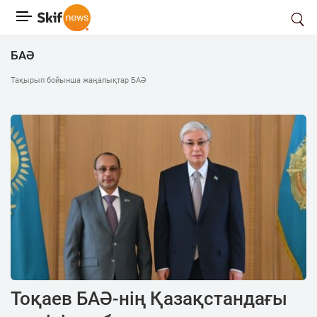
БАӘ
Тақырып бойынша жаңалықтар БАӘ
Тоқаев БАӘ-нің Қазақстандағы