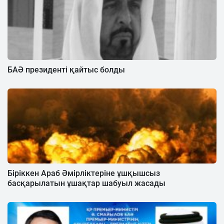
БАӘ президенті қайтыс болды
Біріккен Араб Әмірліктеріне ұшқышсыз
басқарылатын ұшақтар шабуыл жасады