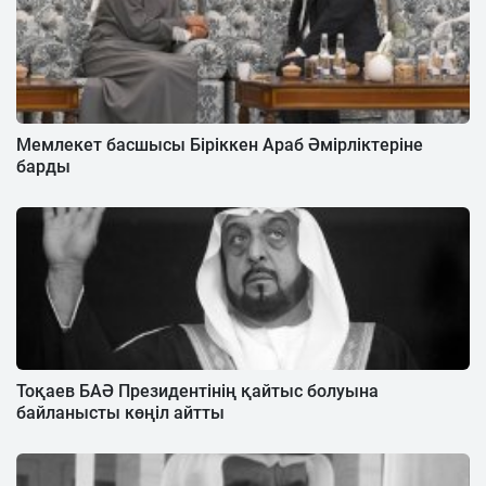
Мемлекет басшысы Біріккен Араб Әмірліктеріне
барды
Тоқаев БАӘ Президентінің қайтыс болуына
байланысты көңіл айтты