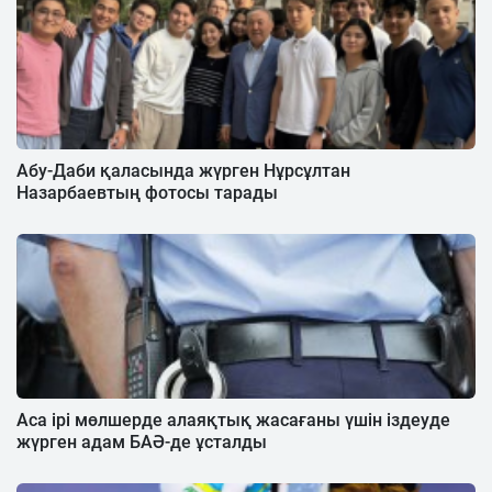
Абу-Даби қаласында жүрген Нұрсұлтан
Назарбаевтың фотосы тарады
Аса ірі мөлшерде алаяқтық жасағаны үшін іздеуде
жүрген адам БАӘ-де ұсталды