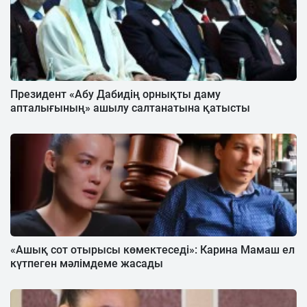
Президент «Абу Дабидің орнықты даму
апталығының» ашылу салтанатына қатысты
«Ашық сот отырысы көмектеседі»: Карина Мамаш ел
күтпеген мәлімдеме жасады