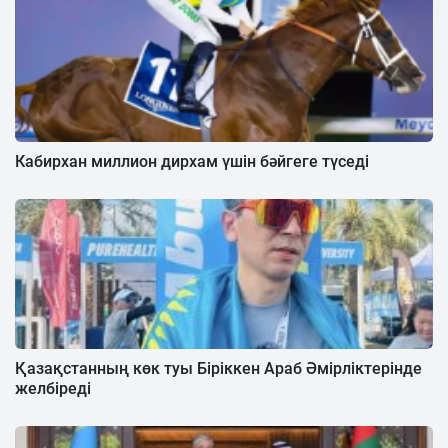
Кабирхан миллион дирхам үшін бәйгеге түседі
Қазақстанның көк туы Біріккен Араб Әмірліктерінде
желбіреді