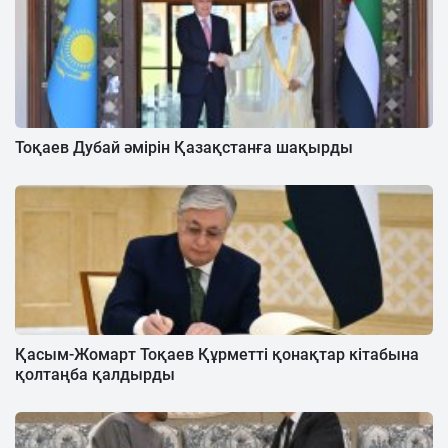
Тоқаев Дубай әмірін Қазақстанға шақырды
Қасым-Жомарт Тоқаев Құрметті қонақтар кітабына
қолтаңба қалдырды