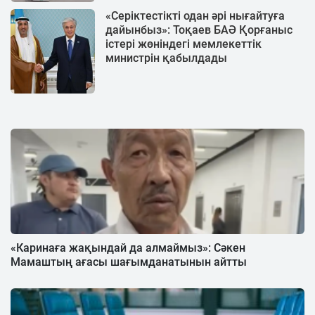
«Серіктестікті одан әрі нығайтуға
дайынбыз»: Тоқаев БАӘ Қорғаныс
істері жөніндегі мемлекеттік
министрін қабылдады
«Каринаға жақындай да алмаймыз»: Сәкен
Мамаштың ағасы шағымданатынын айтты