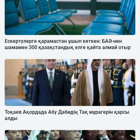
Ескертулерге қарамастан ұшып кеткен: БAӘ-нен
шамамен 300 қазақстандық елге қайта алмай отыр
Тоқаев Ақордада Абу Дабидің Тақ мұрагерін қарсы
алды