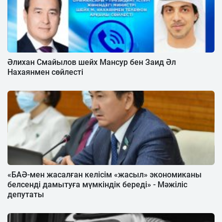
Әлихан Смайылов шейх Мансур бен Заид Әл
Нахаянмен сөйлесті
«БАӘ-мен жасалған келісім «жасыл» экономиканы
белсенді дамытуға мүмкіндік береді» - Мәжіліс
депутаты