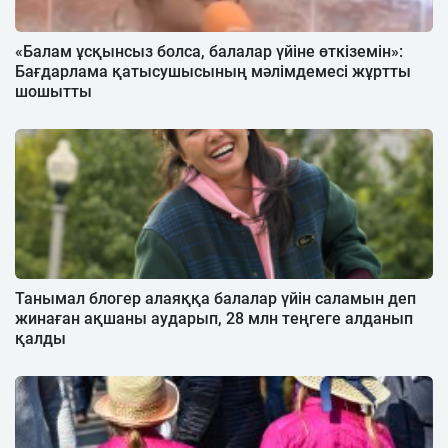
«Балам ұсқынсыз болса, балалар үйіне өткіземін»:
Бағдарлама қатысушысының мәлімдемесі жұртты
шошытты
Танымал блогер алаяққа балалар үйін саламын деп
жинаған ақшаны аударып, 28 млн теңгеге алданып
қалды