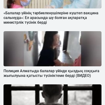
«Балалар үйінің тәрбиеленушілеріне күштеп вакцина
салынуда»: Ел арасында шу болған ақпаратқа
министрлік түсінік берді
Полиция Алматыда балалар үйінде қыздың соққыға
жығылуына қатысты түсініктеме берді (ВИДЕО)