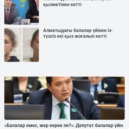
қызметінен кетті
Алматыдағы балалар үйінен із-
түзсіз екі қыз жоғалып кетті
«Балалар емес, жер керек пе?»: Депутат балалар үйін