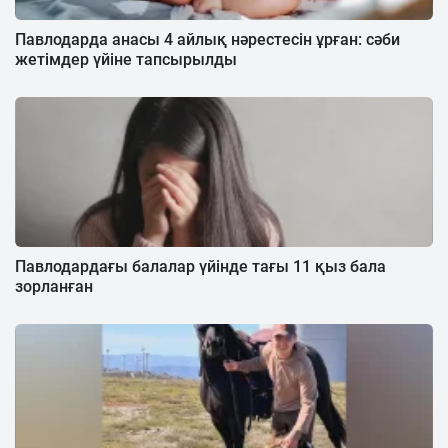
Павлодарда анасы 4 айлық нәрестесін ұрған: сәби
жетімдер үйіне тапсырылды
Павлодардағы балалар үйінде тағы 11 қыз бала
зорланған