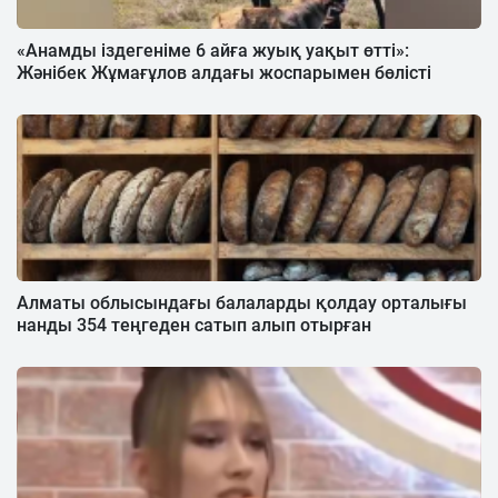
«Анамды іздегеніме 6 айға жуық уақыт өтті»:
Жәнібек Жұмағұлов алдағы жоспарымен бөлісті
Алматы облысындағы балаларды қолдау орталығы
нанды 354 теңгеден сатып алып отырған