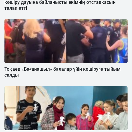
көшіру дауына байланысты әкімнің отставкасын
талап етті
Тоқаев «Бағанашыл» балалар үйін көшіруге тыйым
салды