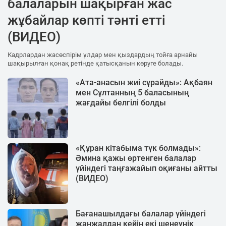
балаларын шақырған жас
жұбайлар көпті тәнті етті
(ВИДЕО)
Кадрлардан жасөспірім ұлдар мен қыздардың тойға арнайы
шақырылған қонақ ретінде қатысқанын көруге болады.
«Ата-анасын жиі сұрайды»: Ақбаян
мен Сұлтанның 5 баласының
жағдайы белгілі болды
«Құран кітабыма түк болмады»:
Әмина қажы өртенген балалар
үйіндегі таңғажайып оқиғаны айтты
(ВИДЕО)
Бағанашылдағы балалар үйіндегі
жанжалдан кейін екі шенеунік