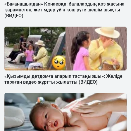
«Бағанашылдан» Қонаевқа: балалардың көз жасына
қарамастан, жетімдер үйін көшіруге шешім шықты
(ВИДЕО)
«Қызымды детдомға апарып тастаңызшы»: Желіде
тараған видео жұртты жылатты (ВИДЕО)