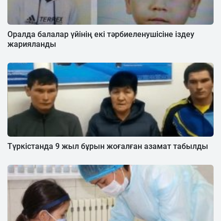
Оралда балалар үйінің екі тәрбиеленушісіне іздеу
жарияланды
Түркістанда 9 жыл бұрын жоғалған азамат табылды