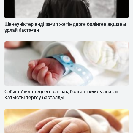
Шенеуніктер енді зағип жетімдерге бөлінген ақшаны
ұрлай бастаған
Сәбиін 7 млн теңгеге сатпақ болған «көкек анаға»
қатысты тергеу басталды