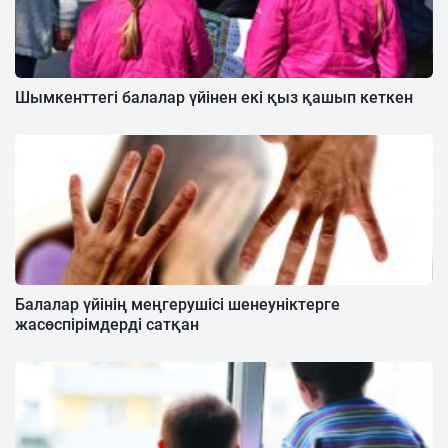
Шымкенттегі балалар үйінен екі қыз қашып кеткен
Балалар үйінің меңгерушісі шенеуніктерге
жасөспірімдерді сатқан