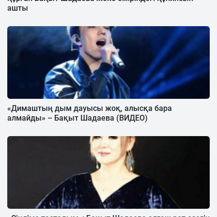
ашты
«Димаштың дым дауысы жоқ, алысқа бара
алмайды» – Бақыт Шадаева (ВИДЕО)