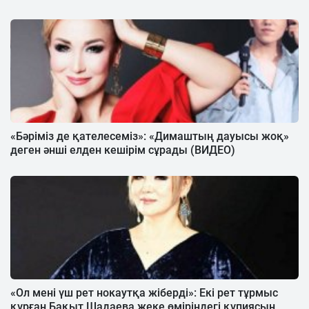
«Бәріміз де қателесеміз»: «Димаштың дауысы жоқ»
деген әнші елден кешірім сұрады (ВИДЕО)
«Ол мені үш рет нокаутқа жіберді»: Екі рет тұрмыс
құрған Бақыт Шадаева жеке өміріндегі құпиясын