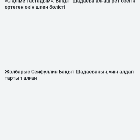
«Сіңліме тастадым»: Бақыт Шадаева алғаш рет өзегін
өртеген өкінішпен бөлісті
Жолбарыс Сейфуллин Бақыт Шадаеваның үйін алдап
тартып алған