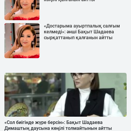
«Достарыма ауыртпалық салғым
келмеді»: әнші Бақыт Шадаева
сырқаттанып қалғанын айтты
«Сол биігінде жүре берсін»: Бақыт Шадаева
Димаштың даусына көңілі толмайтынын айтты