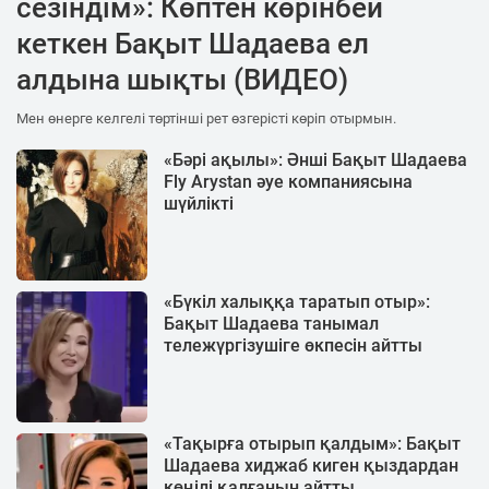
сезіндім»: Көптен көрінбей
кеткен Бақыт Шадаева ел
алдына шықты (ВИДЕО)
Мен өнерге келгелі төртінші рет өзгерісті көріп отырмын.
«Бәрі ақылы»: Әнші Бақыт Шадаева
Fly Arystan әуе компаниясына
шүйлікті
«Бүкіл халыққа таратып отыр»:
Бақыт Шадаева танымал
тележүргізушіге өкпесін айтты
«Тақырға отырып қалдым»: Бақыт
Шадаева хиджаб киген қыздардан
көңілі қалғанын айтты