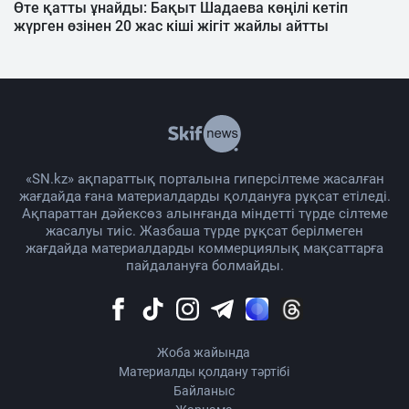
Өте қатты ұнайды: Бақыт Шадаева көңілі кетіп
жүрген өзінен 20 жас кіші жігіт жайлы айтты
«SN.kz» ақпараттық порталына гиперсілтеме жасалған
жағдайда ғана материалдарды қолдануға рұқсат етіледі.
Ақпараттан дәйексөз алынғанда міндетті түрде сілтеме
жасалуы тиіс. Жазбаша түрде рұқсат берілмеген
жағдайда материалдарды коммерциялық мақсаттарға
пайдалануға болмайды.
Жоба жайында
Материалды қолдану тәртібі
Байланыс