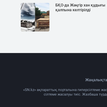
БҚО-да Жәңгір хан құдығы
қалпына келтірілді
Жаңалықта
«SN.kz» ақпараттық порталына гиперсілтеме жас
сілтеме жасалуы тиіс. Жазбаша түр