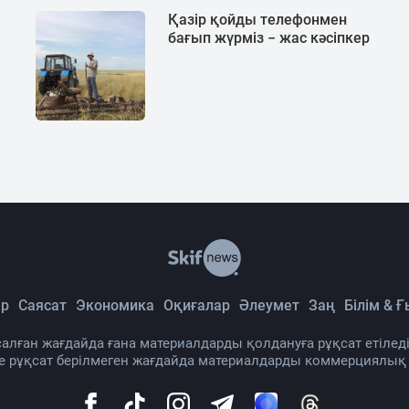
Қазір қойды телефонмен
бағып жүрміз − жас кәсіпкер
р
Саясат
Экономика
Оқиғалар
Әлеумет
Заң
Білім & 
алған жағдайда ғана материалдарды қолдануға рұқсат етіледі
де рұқсат берілмеген жағдайда материалдарды коммерциялық