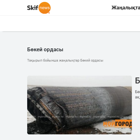
Жаңалықт
Бөкей ордасы
Тақырып бойынша жаңалықтар Бөкей ордасы
Б
Бө
ақ