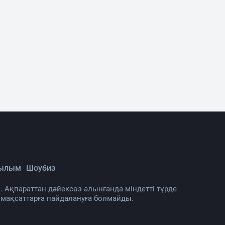
Ғылым
Шоубиз
. Ақпараттан дәйексөз алынғанда міндетті түрде
 мақсаттарға пайдалануға болмайды.