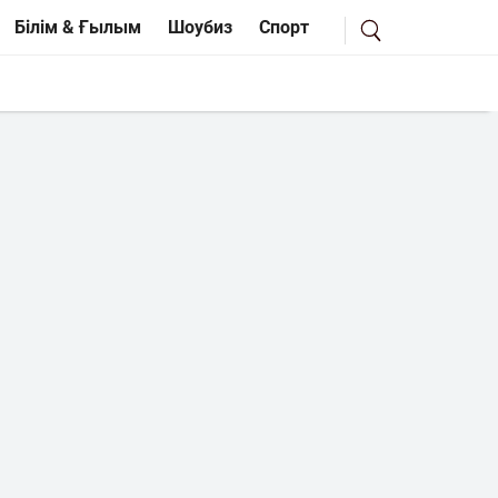
Білім & Ғылым
Шоубиз
Спорт