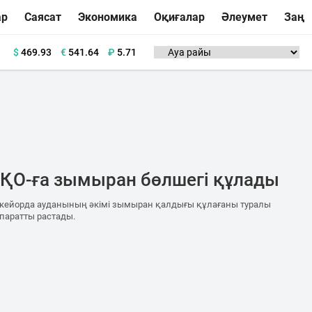
ар
Саясат
Экономика
Оқиғалар
Әлеумет
Заң
$
469.93
€
541.64
₽
5.71
ҚО-ға зымыран бөлшегі құлады
кейорда ауданының әкімі зымыран қалдығы құлағаны туралы
паратты растады.