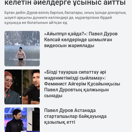
келетін әйелдерге ұсыныс айтты
Бұған дейін Дуров өзінің барлық балалары, оның ішінде донорлық
шәуеті арқылы дүниеге келгендері де, мұрагерлікке бірдей
құқыққа ие болатынын айтқан ед
«Айыппұл қайда?»: Павел Дуров
Көлсай көлдерінде шомылған
видеосын жариялады
«Бізді тауарша сипаттау әрі
мәдениетімізді сыйламау»:
Феминист Айгерім Құсайынқызы
Павел Дуровтың қалжыңын
сынады
Павел Дуров Астанада
стартапшылар байқауында
қазылық етті