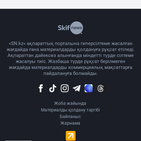
«SN.kz» ақпараттық порталына гиперсілтеме жасалған
жағдайда ғана материалдарды қолдануға рұқсат етіледі.
Ақпараттан дәйексөз алынғанда міндетті түрде сілтеме
жасалуы тиіс. Жазбаша түрде рұқсат берілмеген
жағдайда материалдарды коммерциялық мақсаттарға
пайдалануға болмайды.
Жоба жайында
Материалды қолдану тәртібі
Байланыс
Жарнама