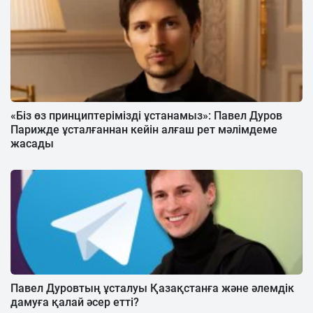
«Біз өз принциптерімізді ұстанамыз»: Павел Дуров
Парижде ұсталғаннан кейін алғаш рет мәлімдеме
жасады
Павел Дуровтың ұсталуы Қазақстанға және әлемдік
дамуға қалай әсер етті?