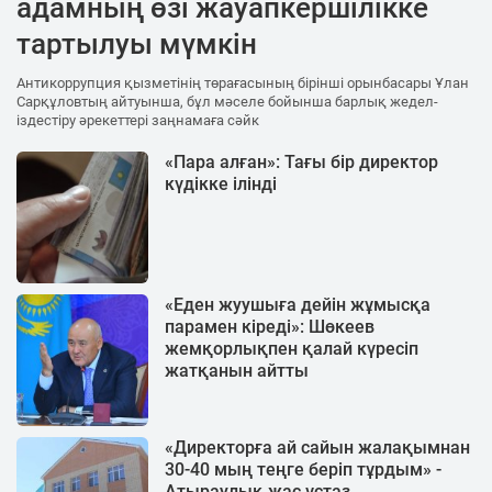
адамның өзі жауапкершілікке
тартылуы мүмкін
Антикоррупция қызметінің төрағасының бірінші орынбасары Ұлан
Сарқұловтың айтуынша, бұл мәселе бойынша барлық жедел-
іздестіру әрекеттері заңнамаға сәйк
«Пара алған»: Тағы бір директор
күдікке ілінді
«Еден жуушыға дейін жұмысқа
парамен кіреді»: Шөкеев
жемқорлықпен қалай күресіп
жатқанын айтты
«Директорға ай сайын жалақымнан
30-40 мың теңге беріп тұрдым» -
Атыраулық жас ұстаз