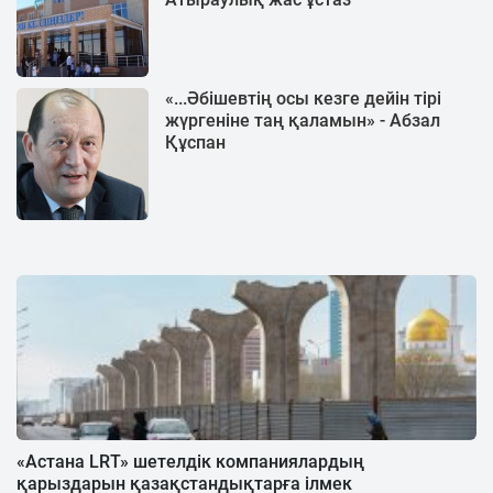
«...Әбішевтің осы кезге дейін тірі
жүргеніне таң қаламын» - Абзал
Құспан
«Астана LRT» шетелдік компаниялардың
қарыздарын қазақстандықтарға ілмек