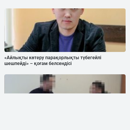
«Айлықты көтеру парақорлықты түбегейлі
шешпейді» – қоғам белсендісі
Алматыда шенеунік 2 млн теңге пара алды деген
күдікке ілінді