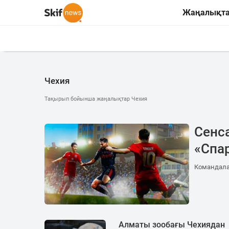
Жаңалықт
Чехия
Тақырып бойынша жаңалықтар Чехия
Сенс
«Спа
Командалар
Алматы зообағы Чехиядан