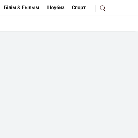
Білім & Ғылым
Шоубиз
Спорт