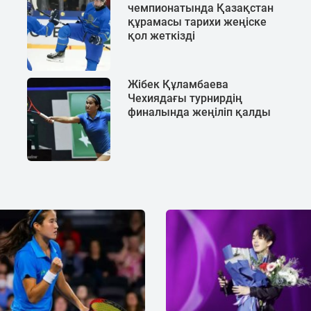
чемпионатында Қазақстан
құрамасы тарихи жеңіске
қол жеткізді
Жібек Құламбаева
Чехиядағы турнирдің
финалында жеңіліп қалды