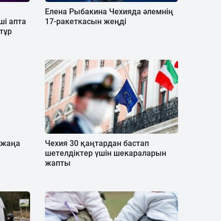
Елена Рыбакина Чехияда әлемнің
ші апта
17-ракеткасын жеңді
тұр
 жаңа
Чехия 30 қаңтардан бастап
шетелдіктер үшін шекараларын
жапты