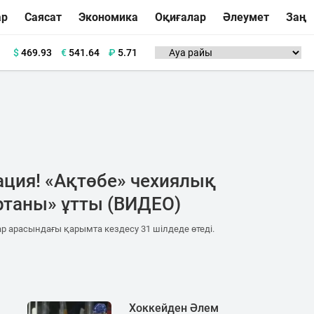
ар
Саясат
Экономика
Оқиғалар
Әлеумет
Заң
$
469.93
€
541.64
₽
5.71
ация! «Ақтөбе» чехиялық
ртаны» ұтты (ВИДЕО)
 арасындағы қарымта кездесу 31 шілдеде өтеді.
Хоккейден Әлем