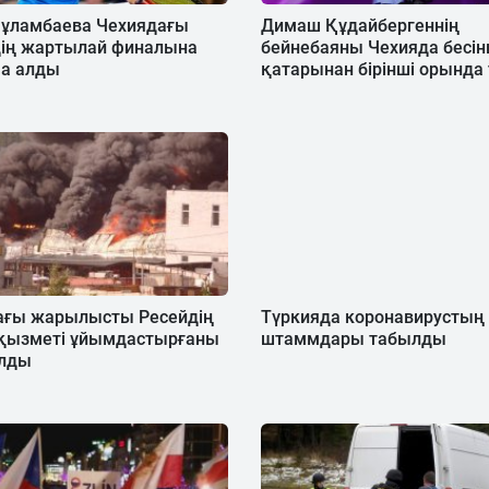
Құламбаева Чехиядағы
Димаш Құдайбергеннің
дің жартылай финалына
бейнебаяны Чехияда бесін
а алды
қатарынан бірінші орында 
ағы жарылысты Ресейдің
Түркияда коронавирустың
 қызметі ұйымдастырғаны
штаммдары табылды
лды