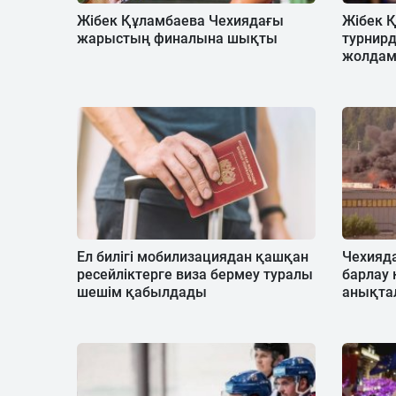
Жібек Құламбаева Чехиядағы
Жібек 
жарыстың финалына шықты
турнир
жолдам
Ел билігі мобилизациядан қашқан
Чехияд
ресейліктерге виза бермеу туралы
барлау
шешім қабылдады
анықта