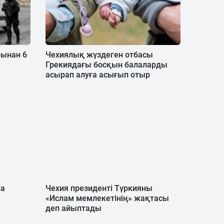
рынан 6
Чехиялық жүздеген отбасы
Грекиядағы босқын балаларды
асырап алуға асығып отыр
на
Чехия президенті Түркияны
«Ислам мемлекетінің» жақтасы
деп айыптады