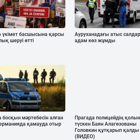
а үкімет басшысына қарсы
Ауруханадағы атыс салда
ық шеруі өтті
адам көз жұмды
 босқын мәртебесін алған
Прагада полицейдің қолы
Германияда қамауда отыр
түскен Баян Алагөзованы
Головкин құтқарып қалды
(ВИДЕО)