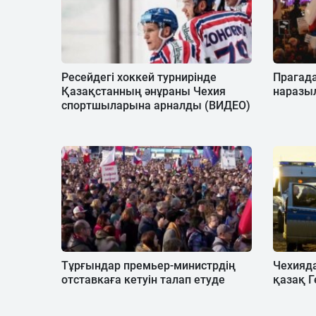
Ресейдегі хоккей турнирінде
Прагад
Қазақстанның әнұраны Чехия
наразыл
спортшыларына арналды (ВИДЕО)
Тұрғындар премьер-министрдің
Чехияда
отставкаға кетуін талап етуде
қазақ 