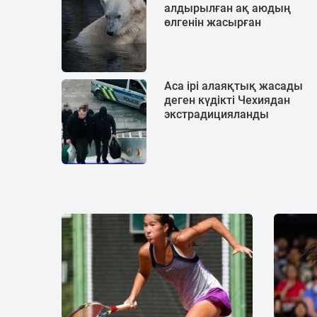
алдырылған ақ аюдың
өлгенін жасырған
Аса ірі алаяқтық жасады
деген күдікті Чехиядан
экстрадицияланды