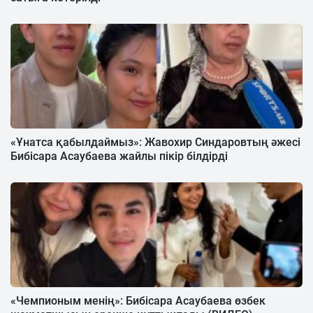
«Ұнатса қабылдаймыз»: Жавохир Синдаровтың әжесі
Бибісара Асаубаева жайлы пікір білдірді
«Чемпионым менің»: Бибісара Асаубаева өзбек