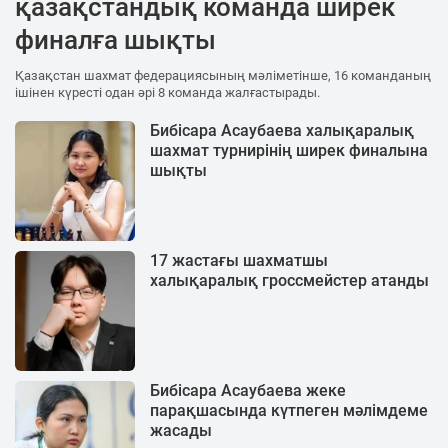
қазақстандық команда ширек
финалға шықты
Қазақстан шахмат федерациясының мәліметінше, 16 команданың
ішінен күресті одан әрі 8 команда жалғастырады.
Бибісара Асаубаева халықаралық
шахмат турнирінің ширек финалына
шықты
17 жастағы шахматшы
халықаралық гроссмейстер атанды
Бибісара Асаубаева жеке
парақшасында күтпеген мәлімдеме
жасады