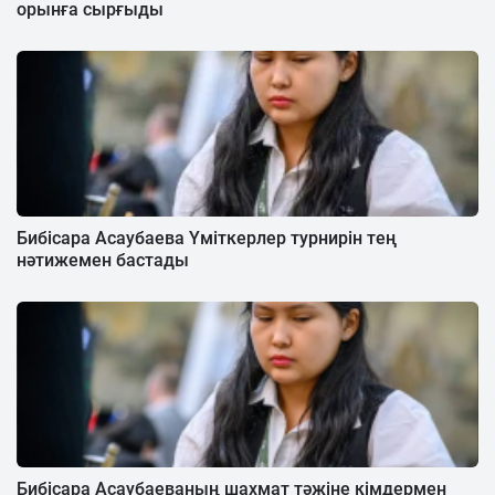
орынға сырғыды
Бибісара Асаубаева Үміткерлер турнирін тең
нәтижемен бастады
Бибісара Асаубаеваның шахмат тәжіне кімдермен