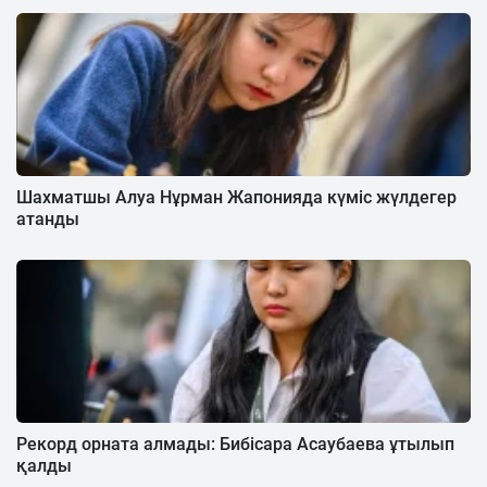
Шахматшы Алуа Нұрман Жапонияда күміс жүлдегер
атанды
Рекорд орната алмады: Бибісара Асаубаева ұтылып
қалды