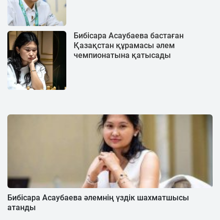
Бибісара Асаубаева бастаған
Қазақстан құрамасы әлем
чемпионатына қатысады
Бибісара Асаубаева әлемнің үздік шахматшысы
атанды