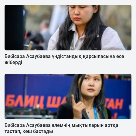
Бибісара Асаубаева үндістандық қарсыласына есе
жіберді
Бибісара Асаубаева әлемнің мықтыларын артқа
тастап, көш бастады