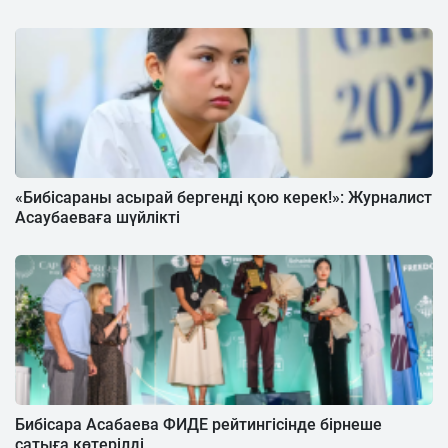
«Бибісараны асырай бергенді қою керек!»: Журналист
Асаубаеваға шүйлікті
Бибісара Асабаева ФИДЕ рейтингісінде бірнеше
сатыға көтерілді