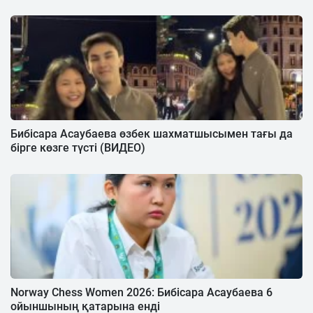
Бибісара Асаубаева өзбек шахматшысымен тағы да
бірге көзге түсті (ВИДЕО)
Norway Chess Women 2026: Бибісара Асаубаева 6
ойыншының қатарына енді