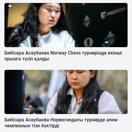
Бибісара Асаубаева Norway Chess турнирінде екінші
орынға түсіп қалды
Бибісара Асаубаева Норвегиядағы турнирде әлем
чемпионын тізе бүктірді