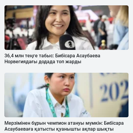
36,4 млн теңге табыс: Бибісара Асаубаева
Норвегиядағы додада топ жарды
Мерзімінен бұрын чемпион атануы мүмкін: Бибісара
Асаубаеваға қатысты қуанышты ақпар шықты