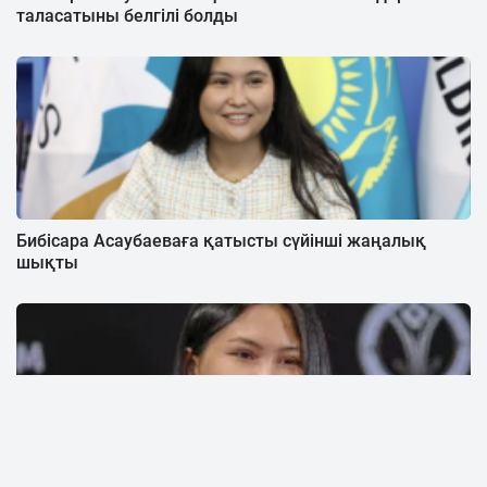
таласатыны белгілі болды
Бибісара Асаубаеваға қатысты сүйінші жаңалық
шықты