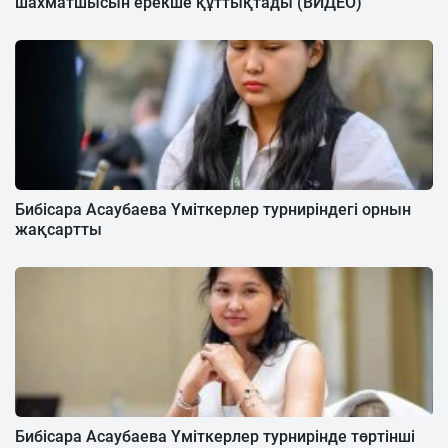
шахматшысын ерекше құттықтады (ВИДЕО)
Бибісара Асаубаева Үміткерлер турниріндегі орнын
жақсартты
Бибісара Асаубаева Үміткерлер турнирінде төртінші