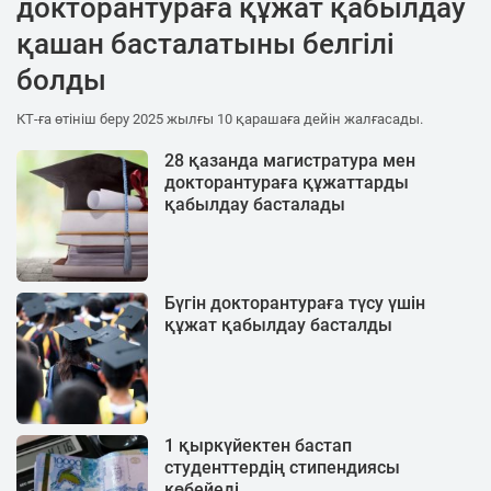
докторантураға құжат қабылдау
қашан басталатыны белгілі
болды
КТ-ға өтініш беру 2025 жылғы 10 қарашаға дейін жалғасады.
28 қазанда магистратура мен
докторантураға құжаттарды
қабылдау басталады
Бүгін докторантураға түсу үшін
құжат қабылдау басталды
1 қыркүйектен бастап
студенттердің стипендиясы
көбейеді