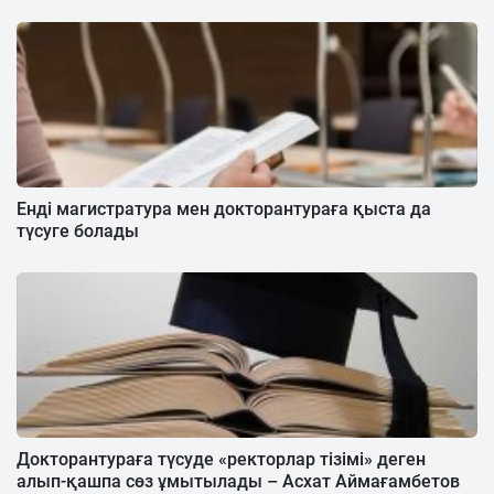
Енді магистратура мен докторантураға қыста да
түсуге болады
Докторантураға түсуде «ректорлар тізімі» деген
алып-қашпа сөз ұмытылады – Асхат Аймағамбетов