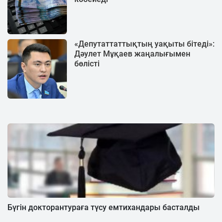
«Депутаттаттықтың уақыты бітеді»:
Дәулет Мұқаев жаңалығымен
бөлісті
Бүгін докторантураға түсу емтихандары басталды