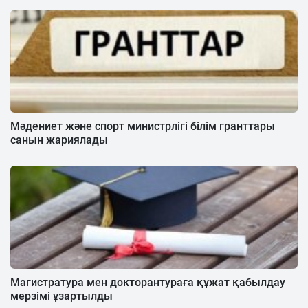
Мәдениет және спорт министрлігі білім гранттары
санын жариялады
Магистратура мен докторантураға құжат қабылдау
мерзімі ұзартылды