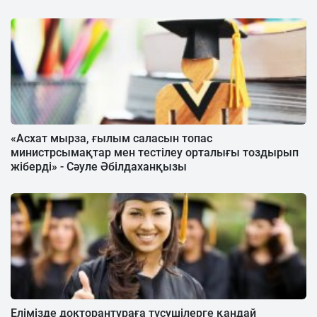
«Асхат мырза, ғылым саласын топас
министрсымақтар мен тестілеу орталығы тоздырып
жіберді» - Сәуле Әбілдаханқызы
Елімізде докторантураға түсушілерге қандай