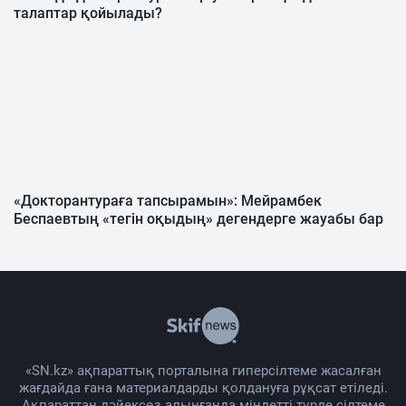
талаптар қойылады?
«Докторантураға тапсырамын»: Мейрамбек
Беспаевтың «тегін оқыдың» дегендерге жауабы бар
«SN.kz» ақпараттық порталына гиперсілтеме жасалған
жағдайда ғана материалдарды қолдануға рұқсат етіледі.
Ақпараттан дәйексөз алынғанда міндетті түрде сілтеме