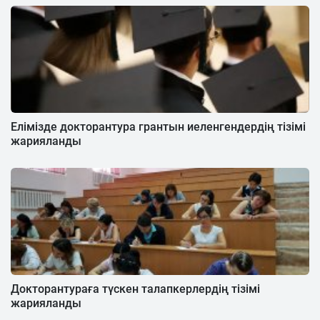
Елімізде докторантура грантын иеленгендердің тізімі
жарияланды
Докторантураға түскен талапкерлердің тізімі
жарияланды