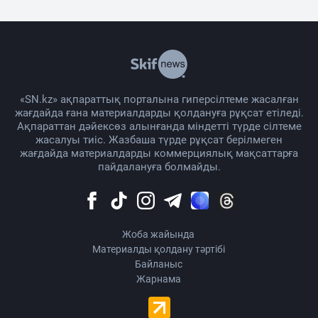
«SN.kz» ақпараттық порталына гиперсілтеме жасалған
жағдайда ғана материалдарды қолдануға рұқсат етіледі.
Ақпараттан дәйексөз алынғанда міндетті түрде сілтеме
жасалуы тиіс. Жазбаша түрде рұқсат берілмеген
жағдайда материалдарды коммерциялық мақсаттарға
пайдалануға болмайды.
Жоба жайында
Материалды қолдану тәртібі
Байланыс
Жарнама