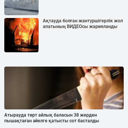
Ақтауда болған жантүршігерлік жол
апатының ВИДЕОсы жарияланды
Атырауда төрт айлық баласын 38 жерден
пышақтаған әйелге қатысты сот басталды