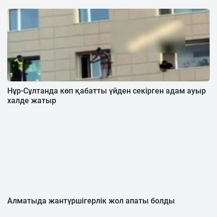
Нұр-Сұлтанда көп қабатты үйден секірген адам ауыр
халде жатыр
Алматыда жантүршігерлік жол апаты болды