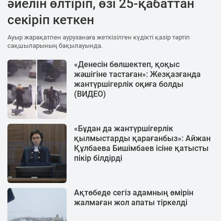
әйелін өлтіріп, өзі 25-қабаттан
секіріп кеткен
Ауыр жарақатпен ауруханаға жеткізілген күдікті қазір тәртіп
сақшыларының бақылауында.
«Денесін бөлшектеп, қоқыс
жәшігіне тастаған»: Жезқазғанда
жантүршігерлік оқиға болды
(ВИДЕО)
«Бұдан да жантүршігерлік
қылмыстарды қарағанбыз»: Айжан
Құлбаева Бишімбаев ісіне қатысты
пікір білдірді
Ақтөбеде сегіз адамның өмірін
жалмаған жол апаты тіркелді