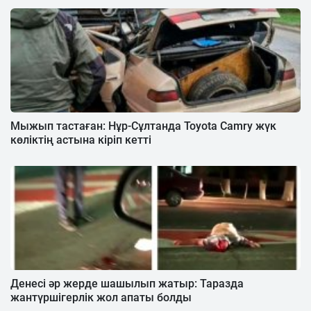
Мыжып тастаған: Нұр-Сұлтанда Toyota Camry жүк
көліктің астына кіріп кетті
Денесі әр жерде шашылып жатыр: Таразда
жантүршігерлік жол апаты болды