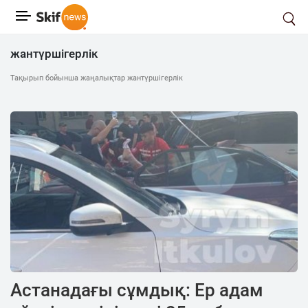
жантүршігерлік
Тақырып бойынша жаңалықтар жантүршігерлік
Астанадағы сұмдық: Ер адам