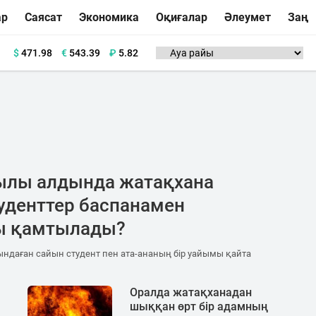
ар
Саясат
Экономика
Оқиғалар
Әлеумет
Заң
$
471.98
€
543.39
₽
5.82
ылы алдында жатақхана
туденттер баспанамен
ы қамтылады?
ндаған сайын студент пен ата-ананың бір уайымы қайта
Оралда жатақханадан
шыққан өрт бір адамның