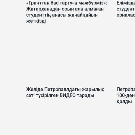
«Гранттан бас тартуға мәжбүрміз»:
Елімізд
Жатақханадан орын ала алмаған
студент
студенттің анасы жанайқайын
орнала
жеткізді
Желіде Петропавлдағы жарылыс
Петроп
сәті түсірілген ВИДЕО тарады
100-ден
қалды