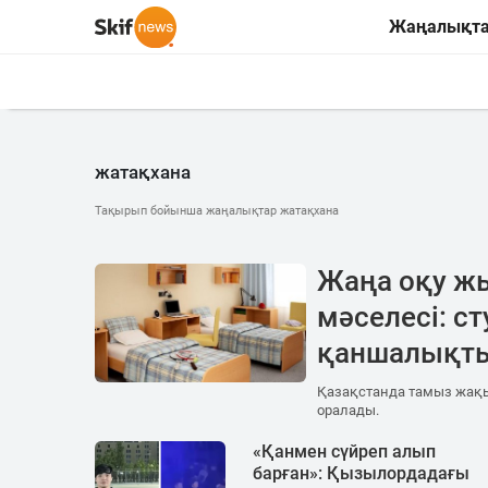
Жаңалықт
жатақхана
Тақырып бойынша жаңалықтар жатақхана
Жаңа оқу ж
мәселесі: с
қаншалықт
Қазақстанда тамыз жақы
оралады.
«Қанмен сүйреп алып
барған»: Қызылордадағы