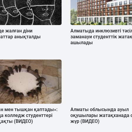
е жалған діни
Алматыда инклюзивті тәсі
наттар анықталды
заманауи студенттік жата
ашылады
ан мен тышқан қаптады»:
Алматы облысында ауыл
а колледж студенттері
оқушылары жатақханада 
қақты (ВИДЕО)
жүр (ВИДЕО)