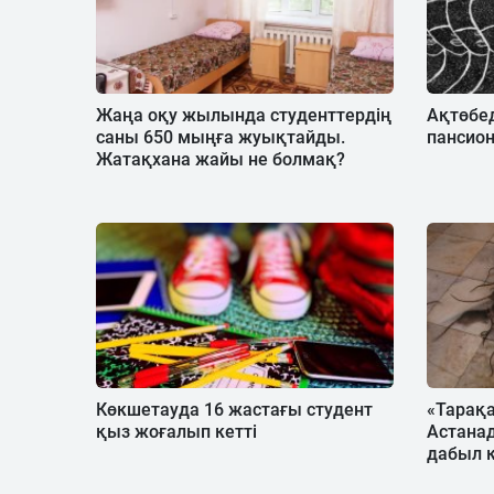
Жаңа оқу жылында студенттердің
Ақтөбед
саны 650 мыңға жуықтайды.
пансио
Жатақхана жайы не болмақ?
Көкшетауда 16 жастағы студент
«Тарақ
қыз жоғалып кетті
Астанад
дабыл 