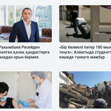
Рахымбаев Ресейден
«Бір бөлмелі пәтер 180 мы
елген қазақ қандастарға
теңге»: Алматыда студент
анадан орын бермек
көшеде түнеуге мәжбүр