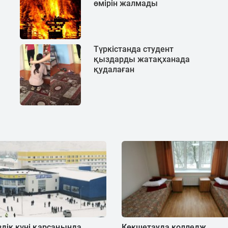
өмірін жалмады
Түркістанда студент
қыздарды жатақханада
қудалаған
здік күні қарсаңында
Көкшетауда колледж