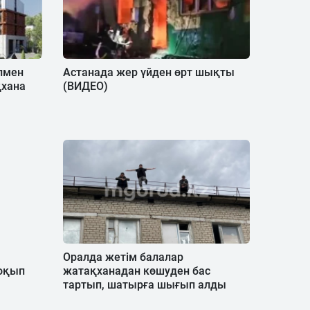
лмен
Астанада жер үйден өрт шықты
қхана
(ВИДЕО)
Оралда жетім балалар
оқып
жатақханадан көшуден бас
тартып, шатырға шығып алды