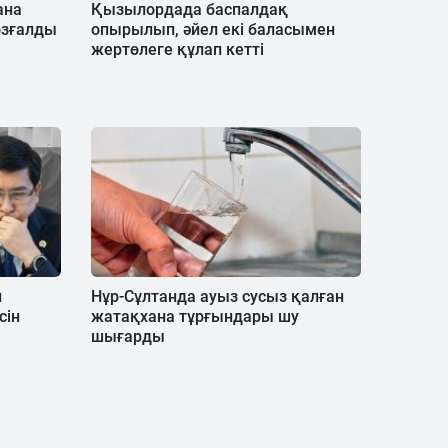
ана
Қызылордада баспалдақ
озғалды
опырылып, әйел екі баласымен
жертөлеге құлап кетті
н
Нұр-Сұлтанда ауыз сусыз қалған
сін
жатақхана тұрғындары шу
шығарды