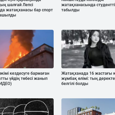
ың шалғай Лепсі
жатақханасында студентті
да жатақханасы бар спорт
табылды
 ашылды
әкімі кездесуге бармаған
Жатақханада 16 жастағы
тты үйдің төбесі жанып
жұмбақ өлімі: тың дерект
ВИДЕО)
белгілі болды