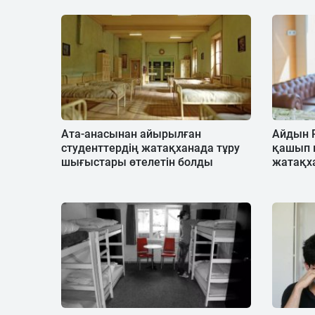
Ата-анасынан айырылған
Айдын 
студенттердің жатақханада тұру
қашып к
шығыстары өтелетін болды
жатақх