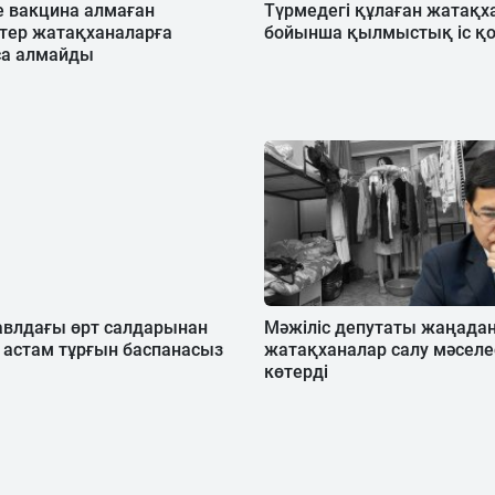
е вакцина алмаған
Түрмедегі құлаған жатақх
тер жатақханаларға
бойынша қылмыстық іс қ
са алмайды
авлдағы өрт салдарынан
Мәжіліс депутаты жаңада
 астам тұрғын баспанасыз
жатақханалар салу мәселе
көтерді