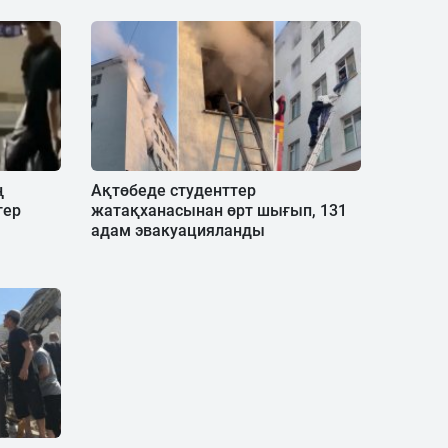
ң
Ақтөбеде студенттер
тер
жатақханасынан өрт шығып, 131
адам эвакуацияланды