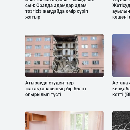
сын: Оралда адамдар адам
Жетісуд
төзгісіз жағдайда өмір сүріп
ауылын
жатыр
кешені
Атырауда студенттер
Астана 
жатақханасының бір бөлігі
көпқаба
опырылып түсті
кетті (