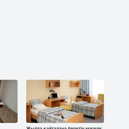
Жылда қайталана беретін мәселе: