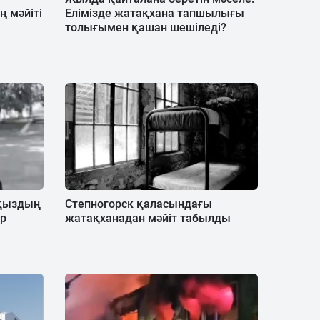
ң мәйіті
Елімізде жатақхана тапшылығы
толығымен қашан шешіледі?
 қыздың
Степногорск қаласындағы
ер
жатақханадан мәйіт табылды