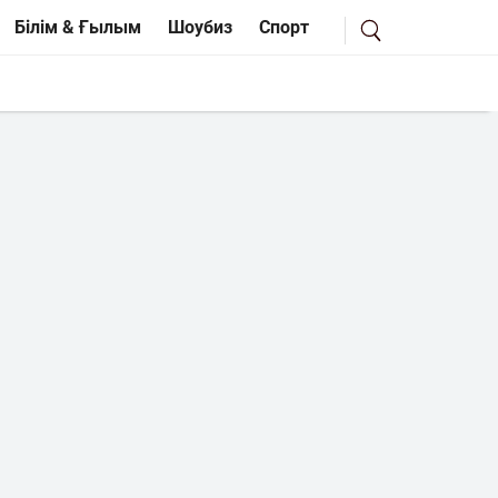
Білім & Ғылым
Шоубиз
Спорт