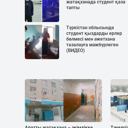
жатақханада студент қаза
тапты
Түркістан облысында
студент қыздарды ерлер
бөлмесі мен әжетхана
тазалауға мәжбүрлеген
(ВИДЕО)
Апатты жатақхана – әкімдікке
Тәуелсі