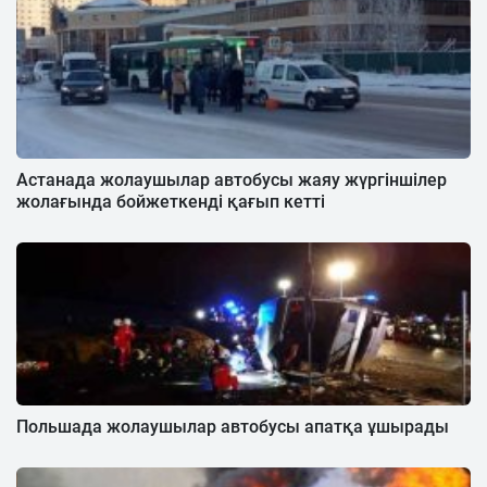
Астанада жолаушылар автобусы жаяу жүргіншілер
жолағында бойжеткенді қағып кетті
Польшада жолаушылар автобусы апатқа ұшырады