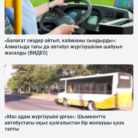
«Балағат сөздер айтып, кабинаны сындырды»:
Алматыда тағы да автобус жүргізушісіне шабуыл
жасалды (ВИДЕО)
«Мас адам жүргізушіні ұрған»: Шымкентте
автобустағы оқыс қозғалыстан бір жолаушы қаза
тапты