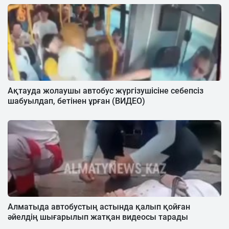
Ақтауда жолаушы автобус жүргізушісіне себепсіз
шабуылдап, бетінен ұрған (ВИДЕО)
Алматыда автобустың астында қалып қойған
әйелдің шығарылып жатқан видеосы тарады