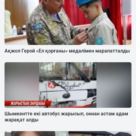
Ақжол Герой «Ел қорғаны» медалімен марапатталды
Шымкентте екі автобус жарысып, оннан астам адам
жарақат алды