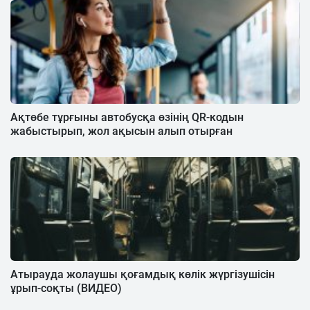
Ақтөбе тұрғыны автобусқа өзінің QR-кодын
жабыстырып, жол ақысын алып отырған
Атырауда жолаушы қоғамдық көлік жүргізушісін
ұрып-соқты (ВИДЕО)