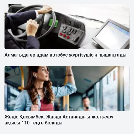
Алматыда ер адам автобус жүргізушісін пышақтады
Жеңіс Қасымбек: Жазда Астанадағы жол жүру
ақысы 110 теңге болады