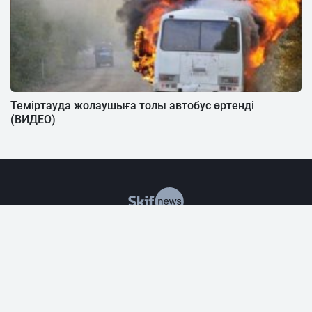
Теміртауда жолаушыға толы автобус өртенді
(ВИДЕО)
«SN.kz» ақпараттық порталына гиперсілтеме жасалған
жағдайда ғана материалдарды қолдануға рұқсат етіледі.
Ақпараттан дәйексөз алынғанда міндетті түрде сілтеме
жасалуы тиіс. Жазбаша түрде рұқсат берілмеген
жағдайда материалдарды коммерциялық мақсаттарға
пайдалануға болмайды.