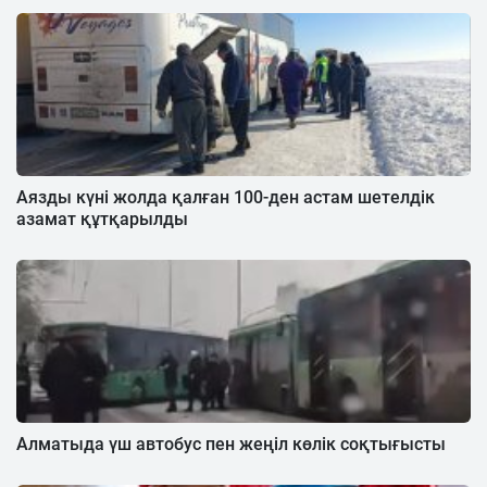
Аязды күні жолда қалған 100-ден астам шетелдік
азамат құтқарылды
Алматыда үш автобус пен жеңіл көлік соқтығысты