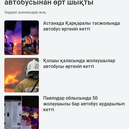
автобусынан өрт шықты
Зардап шеккендер жоқ.
Астанада Қарқаралы тасжолында
автобус өртеніп кетті
Қосшы қаласында жолаушылар
автобусы өртеніп кетті
Павлодар облысында 50
жолаушысы бар автобус аударылып
кетті