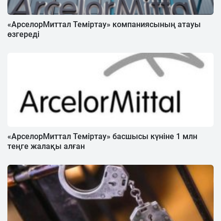
«АрселорМиттал Теміртау» компаниясының атауы
өзгереді
«АрселорМиттал Теміртау» басшысы күніне 1 млн
теңге жалақы алған