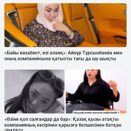
«Байы вахабист, өзі алаяқ»: Айнұр Тұрсынбаева мен
оның компаниясына қатысты тағы да шу шықты
«Өзіне қол салғандар да бар»: Қазақ қызы атақты
компанияның кесірінен қарызға белшесінен батқан
(ВИДЕО)