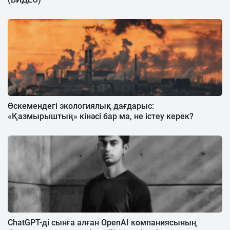
Өскемендегі экологиялық дағдарыс:
«Қазмырыштың» кінәсі бар ма, не істеу керек?
ChatGPT-ді сынға алған OpenAI компаниясының