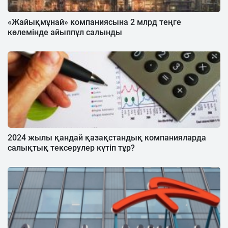
«Жайықмұнай» компаниясына 2 млрд теңге
көлемінде айыппұл салынды
2024 жылы қандай қазақстандық компанияларда
салықтық тексерулер күтіп тұр?