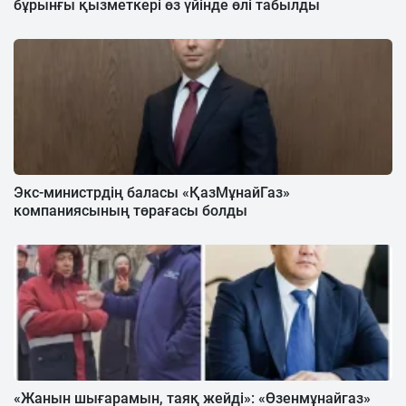
бұрынғы қызметкері өз үйінде өлі табылды
Экс-министрдің баласы «ҚазМұнайГаз»
компаниясының төрағасы болды
«Жанын шығарамын, таяқ жейді»: «Өзенмұнайгаз»