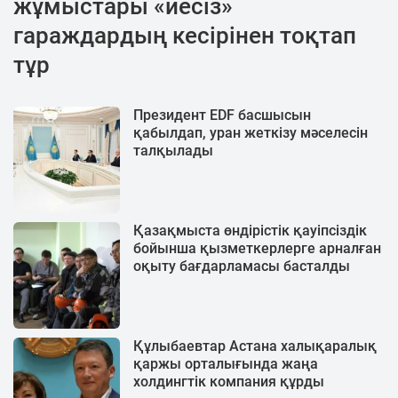
жұмыстары «иесіз»
гараждардың кесірінен тоқтап
тұр
Президент EDF басшысын
қабылдап, уран жеткізу мәселесін
талқылады
Қазақмыста өндірістік қауіпсіздік
бойынша қызметкерлерге арналған
оқыту бағдарламасы басталды
Құлыбаевтар Астана халықаралық
қаржы орталығында жаңа
холдингтік компания құрды