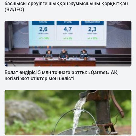
басшысы ереуілге шыққан жұмысшыны қорқытқан
(ВИДЕО)
Болат өндірісі 5 млн тоннаға артты: «Qarmet» АҚ
негізгі жетістіктерімен бөлісті