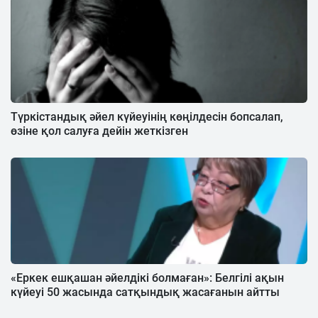
Түркістандық әйел күйеуінің көңілдесін бопсалап,
өзіне қол салуға дейін жеткізген
«Еркек ешқашан әйелдікі болмаған»: Белгілі ақын
күйеуі 50 жасында сатқындық жасағанын айтты