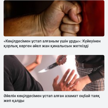
«Көңілдесімен ұстап алғаным үшін ұрды»: Күйеуінен
қорлық көрген әйел жан қиналысын жеткізді
Әйелін көңілдесімен ұстап алған азамат оңбай таяқ
жеп қалды