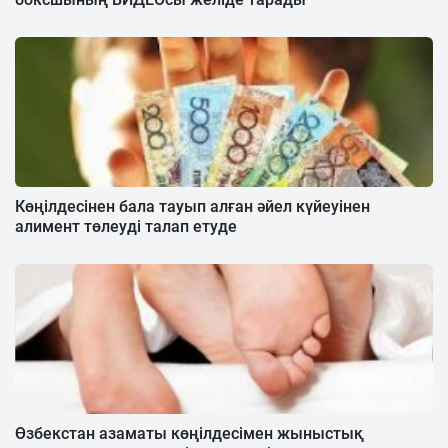
Көңілдесінен бала тауып алған әйел күйеуінен
алимент төлеуді талап етуде
Өзбекстан азаматы көңілдесімен жыныстық