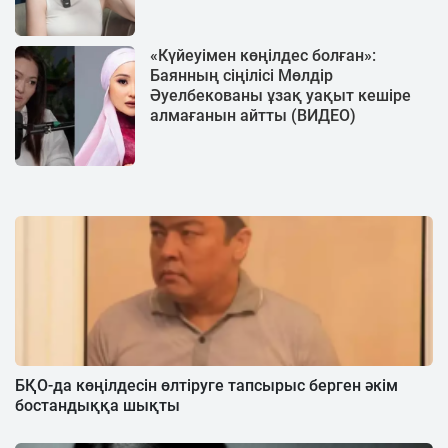
«Күйеуімен көңілдес болған»:
Баянның сіңілісі Мөлдір
Әуелбекованы ұзақ уақыт кешіре
алмағанын айтты (ВИДЕО)
БҚО-да көңілдесін өлтіруге тапсырыс берген әкім
бостандыққа шықты