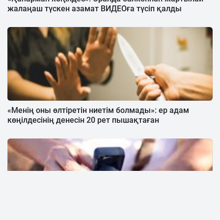
жалаңаш түскен азамат ВИДЕОға түсіп қалды
«Менің оны өлтіретін ниетім болмады»: ер адам
көңілдесінің денесін 20 рет пышақтаған