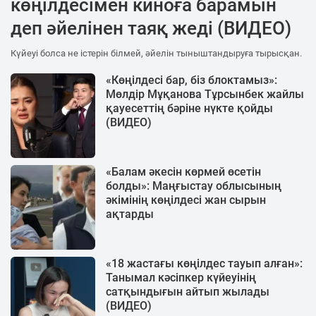
көңілдесімен киноға барамын
деп әйелінен таяқ жеді (ВИДЕО)
Күйеуі болса не істерін білмей, әйелін тыныштандыруға тырысқан.
«Көңілдесі бар, біз блоктамыз»:
Мөлдір Мұқанова Тұрсынбек жайлы
қауесеттің бәріне нүкте қойды
(ВИДЕО)
«Балам әкесін көрмей өсетін
болды»: Маңғыстау облысының
әкімінің көңілдесі жан сырын
ақтарды
«18 жастағы көңілдес тауып алған»:
Танымал кәсіпкер күйеуінің
сатқындығын айтып жылады
(ВИДЕО)