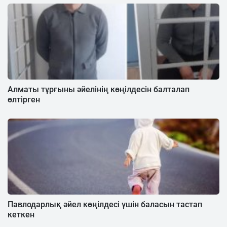
Алматы тұрғыны әйелінің көңілдесін балталап
өлтірген
Павлодарлық әйел көңілдесі үшін баласын тастап
кеткен