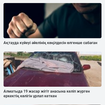
Ақтауда күйеуі әйелінің көңілдесін өлгенше сабаған
Алматыда 19 жасар жігіт анасына келіп жүрген
еркектің көлігін ұрлап кеткен