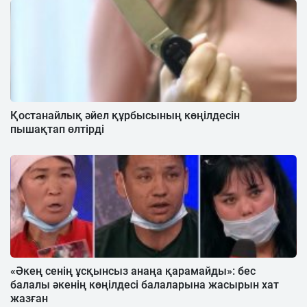
Қостанайлық әйел құрбысының көңілдесін
пышақтап өлтірді
«Әкең сенің ұсқынсыз анаңа қарамайды»: бес
балалы әкенің көңілдесі балаларына жасырын хат
жазған