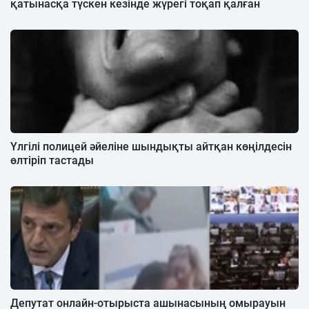
қатынасқа түскен кезінде жүрегі тоқап қалған
Үлгілі полицей әйеліне шындықты айтқан көңілдесін
өлтіріп тастады
Депутат онлайн-отырыста ашынасының омырауын