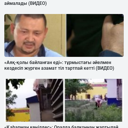
аймалады (ВИДЕО)
«Аяқ-қолы байланған еді»: тұрмыстағы әйелмен
кездесіп жүрген азамат тіл тартпай кетті (ВИДЕО)
«Қаһарман көңілдес»: Оралда балконнан жартылай