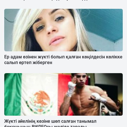
Ер адам өзінен жүкті болып қалған көңілдесін көлікке
салып өртеп жіберген
Жүкті әйелінің көзіне шөп салған танымал
боксшының ВИДЕОсы желіде тарады