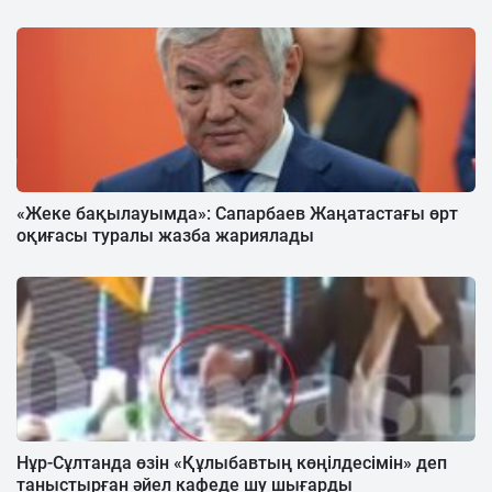
«Жеке бақылауымда»: Сапарбаев Жаңатастағы өрт
оқиғасы туралы жазба жариялады
Нұр-Сұлтанда өзін «Құлыбавтың көңілдесімін» деп
таныстырған әйел кафеде шу шығарды