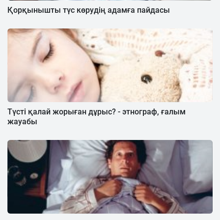
Қорқынышты түс көрудің адамға пайдасы
Түсті қалай жорыған дұрыс? - этнограф, ғалым
жауабы