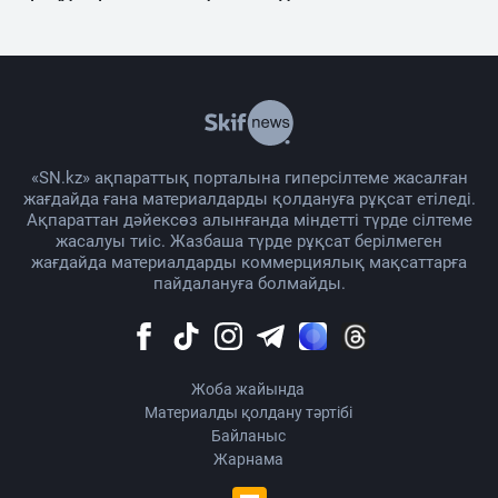
«SN.kz» ақпараттық порталына гиперсілтеме жасалған
жағдайда ғана материалдарды қолдануға рұқсат етіледі.
Ақпараттан дәйексөз алынғанда міндетті түрде сілтеме
жасалуы тиіс. Жазбаша түрде рұқсат берілмеген
жағдайда материалдарды коммерциялық мақсаттарға
пайдалануға болмайды.
Жоба жайында
Материалды қолдану тәртібі
Байланыс
Жарнама