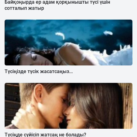
Байқоңырда ер адам қорқынышты түсі үшін
сотталып жатыр
Түсіңізде түсік жасатсаңыз...
Түсіңде сүйісіп жатсаң не болады?