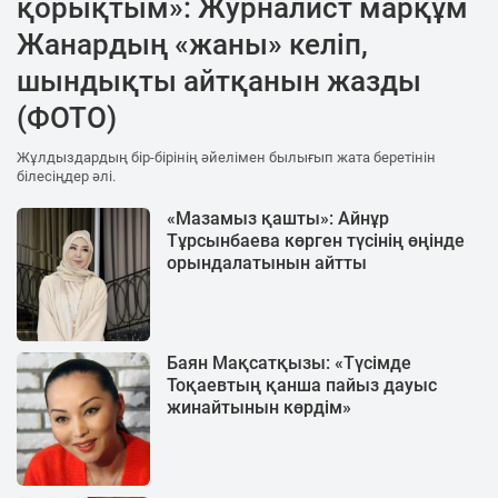
қорықтым»: Журналист марқұм
Жанардың «жаны» келіп,
шындықты айтқанын жазды
(ФОТО)
Жұлдыздардың бір-бірінің әйелімен былығып жата беретінін
білесіңдер әлі.
«Мазамыз қашты»: Айнұр
Тұрсынбаева көрген түсінің өңінде
орындалатынын айтты
Баян Мақсатқызы: «Түсімде
Тоқаевтың қанша пайыз дауыс
жинайтынын көрдім»