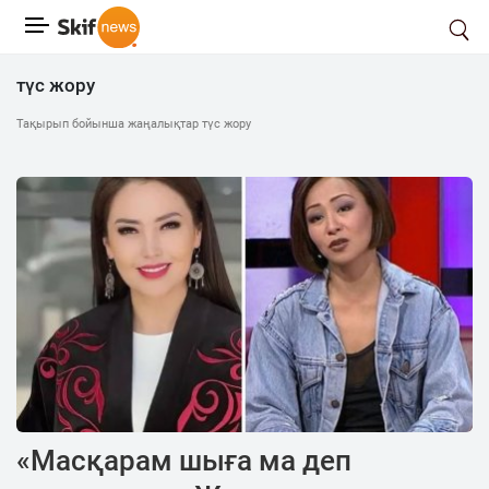
түс жору
Тақырып бойынша жаңалықтар түс жору
«Масқарам шыға ма деп