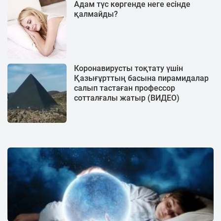
Адам түс көргенде неге есінде
қалмайды?
Коронавирусты тоқтату үшін
Қазығұрттың басына пирамидалар
салып тастаған профессор
сотталғалы жатыр (ВИДЕО)