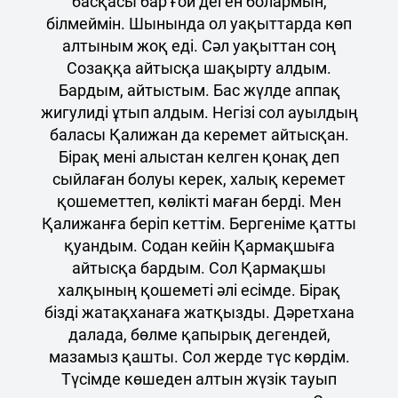
басқасы бар ғой деген болармын,
білмеймін. Шынында ол уақыттарда көп
алтыным жоқ еді. Сәл уақыттан соң
Созаққа айтысқа шақырту алдым.
Бардым, айтыстым. Бас жүлде аппақ
жигулиді ұтып алдым. Негізі сол ауылдың
баласы Қалижан да керемет айтысқан.
Бірақ мені алыстан келген қонақ деп
сыйлаған болуы керек, халық керемет
қошеметтеп, көлікті маған берді. Мен
Қалижанға беріп кеттім. Бергеніме қатты
қуандым. Содан кейін Қармақшыға
айтысқа бардым. Сол Қармақшы
халқының қошеметі әлі есімде. Бірақ
бізді жатақханаға жатқызды. Дәретхана
далада, бөлме қапырық дегендей,
мазамыз қашты. Сол жерде түс көрдім.
Түсімде көшеден алтын жүзік тауып