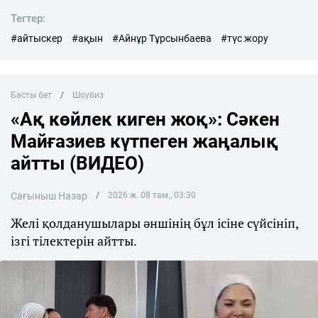
Тегтер:
#айтыскер
#ақын
#Айнұр Тұрсынбаева
#түс жору
Басты бет
Шоубиз
«Ақ көйлек киген жоқ»: Сәкен
Майғазиев күтпеген жаңалық
айтты (ВИДЕО)
Сағыныш Назар
2026 ж. 08 там., 03:30
Желі қолданушылары әншінің бұл ісіне сүйсініп,
ізгі тілектерін айтты.