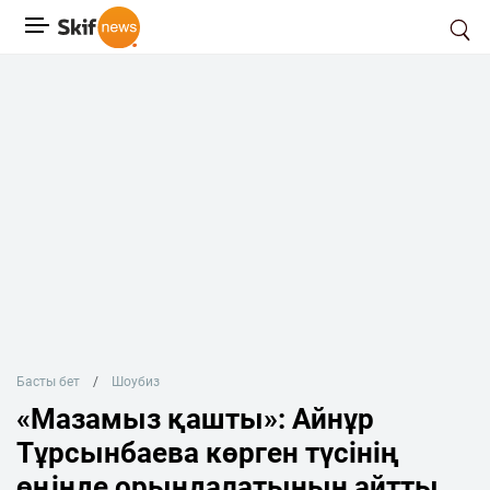
Басты бет
Шоубиз
«Мазамыз қашты»: Айнұр
Тұрсынбаева көрген түсінің
өңінде орындалатынын айтты