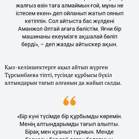
жалғыз өзін таға алмаймын ғой, мұны не
істесем екен» деп ойланып жатып оянып
кетіппін. Сол айтыста бас жүлдені
Аманжол Әлтай ағаға бөлістім. Яғни бір
машинаны екеумізге ақшалай бөліп
берді», – деп жазды айтыскер ақын.
Қыз-келіншектерге ақыл айтып жүрген
Тұрсынбаева тіпті, түсінде құрбысы бүкіл
алтындарын тағып алғанын да жайып салды.
«Бір күні түсімде бір құрбымды көремін.
Менің алтындарымды тағып алыпты.
Бірақ мен қуанып тұрмын. Менде