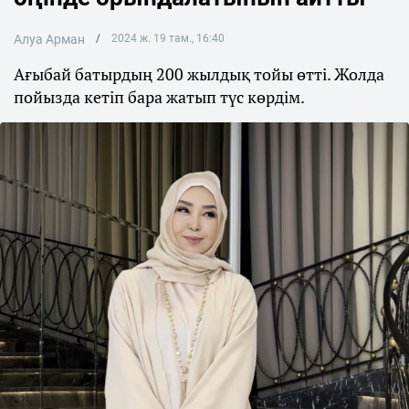
Алуа Арман
2024 ж. 19 там., 16:40
Ағыбай батырдың 200 жылдық тойы өтті. Жолда
пойызда кетіп бара жатып түс көрдім.