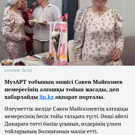
коллаж: Sn.kz
МузАРТ тобының әншісі Сәкен Майғазиев
немересінің алғашқы тойын жасады, деп
хабарлайды
Sn.kz
ақпарат порталы.
Әлеуметтік желіде Сәкен Майғазиевтің алғашқы
немересінің бесік тойы талқыға түсті. Әнші әйелі
Динараға тәтті бәліш ұсынып, өздерінің үлкен
тойларының болмағанын мәлім етті.