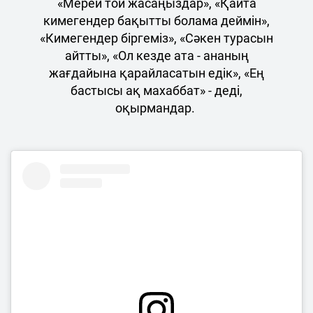
«Мерей той жасаңыздар», «Қайта
кимегендер бақытты болама деймін»,
«Кимегендер біргеміз», «Сәкен турасын
айтты», «Ол кезде ата - ананың
жағдайына қарайласатын едік», «Ең
бастысы ақ махаббат» - деді,
оқырмандар.