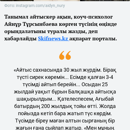
Фото: instagram.com/aidyn_nury
Танымал айтыскер ақын, коуч-психолог
Айнұр Тұрсынбаева көрген түсінің өңінде
орындалатыны туралы жазды, деп
хабарлайды
Skifnews.kz
ақпарат порталы.
«Айтыс сахнасында 30 жыл жүрдім. Бірақ
түсті сирек көремін... Есімде қалған 3-4
түсімді айтып берейін... Осыдан 25
жылдай уақыт бұрын Балқашқа айтысқа
шақырылдым... Қателеспесем, Ағыбай
батырдың 200 жылдық тойы өтті. Жолда
пойызда кетіп бара жатып түс көрдім.
Түсімде біреу маған алтын сырғаның бір
жағын ғана сыйлап жатыр. «Мен мұның