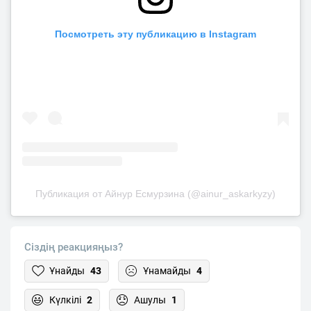
Посмотреть эту публикацию в Instagram
Публикация от Айнур Есмурзина (@ainur_askarkyzy)
Сіздің реакцияңыз?
Ұнайды
43
Ұнамайды
4
Күлкілі
2
Ашулы
1