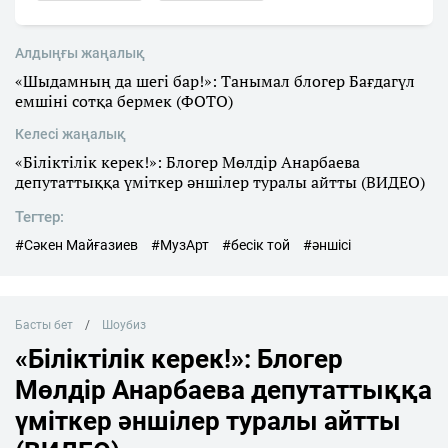
Алдыңғы жаңалық
«Шыдамның да шегі бар!»: Танымал блогер Бағдагүл
емшіні сотқа бермек (ФОТО)
Келесі жаңалық
«Біліктілік керек!»: Блогер Мөлдір Анарбаева
депутаттыққа үміткер әншілер туралы айтты (ВИДЕО)
Тегтер:
#Сәкен Майғазиев
#МузАрт
#бесік той
#әншісі
Басты бет
Шоубиз
«Біліктілік керек!»: Блогер
Мөлдір Анарбаева депутаттыққа
үміткер әншілер туралы айтты