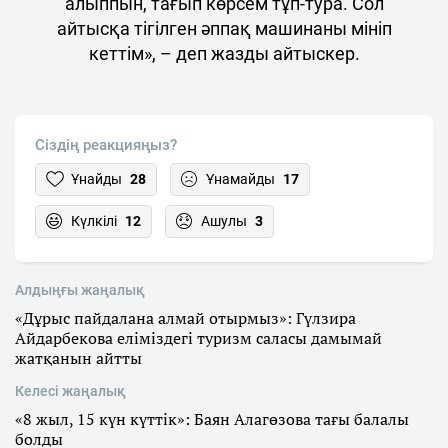
алыппын, тағып көрсем тұп-тура. Сол
айтысқа тігілген әппақ машинаны мініп
кеттім», – деп жазды айтыскер.
Сіздің реакцияңыз?
Ұнайды
28
Ұнамайды
17
Күлкілі
12
Ашулы
3
Алдыңғы жаңалық
«Дұрыс пайдалана алмай отырмыз»: Гүлзира
Айдарбекова еліміздегі туризм саласы дамымай
жатқанын айтты
Келесі жаңалық
«8 жыл, 15 күн күттік»: Баян Алагөзова тағы балалы
болды