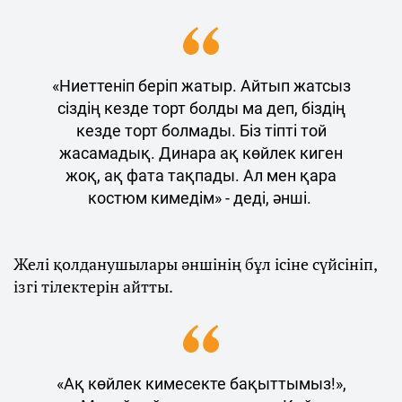
«Ниеттеніп беріп жатыр. Айтып жатсыз
сіздің кезде торт болды ма деп, біздің
кезде торт болмады. Біз тіпті той
жасамадық. Динара ақ көйлек киген
жоқ, ақ фата тақпады. Ал мен қара
костюм кимедім» - деді, әнші.
Желі қолданушылары әншінің бұл ісіне сүйсініп,
ізгі тілектерін айтты.
«Ақ көйлек кимесекте бақыттымыз!»,