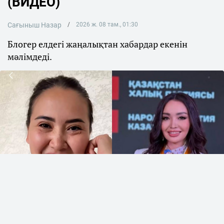
(ВИДЕО)
Сағыныш Назар
2026 ж. 08 там., 01:30
Блогер елдегі жаңалықтан хабардар екенін
мәлімдеді.