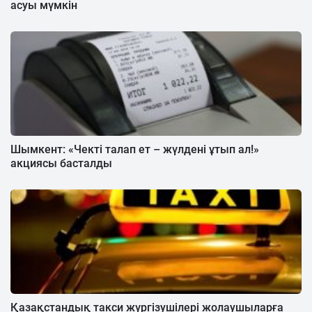
асуы мүмкін
Шымкент: «Чекті талап ет – жүлдені ұтып ал!»
акциясы басталды
Қазақстандық такси жүргізушілері жолаушыларға