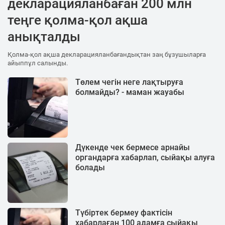
декларацияланбаған 200 млн
теңге қолма-қол ақша
анықталды
Қолма-қол ақша декларацияланбағандықтан заң бұзушыларға
айыппұл салынды.
Төлем чегін неге лақтыруға
болмайды? - маман жауабы
Дүкенде чек бермесе арнайы
органдарға хабарлап, сыйақы алуға
болады
Түбіртек бермеу фактісін
хабарлаған 100 адамға сыйақы