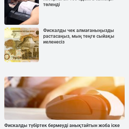
төленді
Фискалды чек алмағаныңызды
растасаңыз, мың теңге сыйақы
иеленесіз
Фискалды түбіртек бермеуді анықтайтын жоба іске