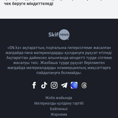
чек беруге міндеттеледі
«SN.kz» ақпараттық порталына гиперсілтеме жасалған
жағдайда ғана материалдарды қолдануға рұқсат етіледі.
Ақпараттан дәйексөз алынғанда міндетті түрде сілтеме
жасалуы тиіс. Жазбаша түрде рұқсат берілмеген
жағдайда материалдарды коммерциялық мақсаттарға
пайдалануға болмайды.
Жоба жайында
Материалды қолдану тәртібі
Байланыс
Жарнама