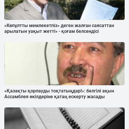
«Көпұлтты мемлекетпіз» деген жалған саясаттан
арылатын уақыт жетті» - қоғам белсендісі
«Қазақты қорлауды тоқтатыңдар!»: белгілі ақын
Ассамблея өкілдеріне қатаң ескерту жасады