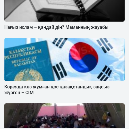
Нағыз ислам – қандай дін? Маманның жауабы
Кореяда көз жұмған қос қазақстандық заңсыз
жүрген – СІМ