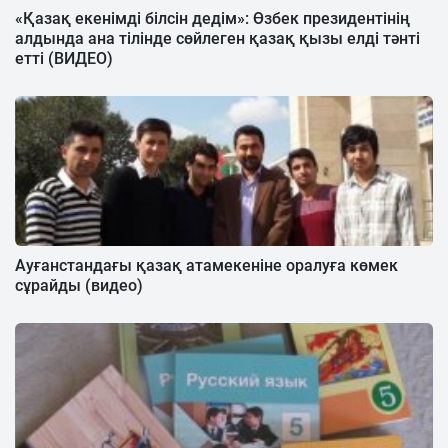
«Қазақ екенімді білсін дедім»: Өзбек президентінің
алдында ана тілінде сөйлеген қазақ қызы елді тәнті
етті (ВИДЕО)
Ауғанстандағы қазақ атамекеніне оралуға көмек
сұрайды (видео)