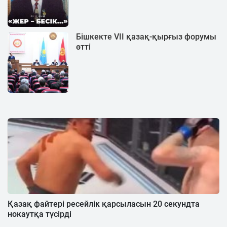
Бішкекте VII қазақ-қырғыз форумы
өтті
Қазақ файтері ресейлік қарсыласын 20 секундта
нокаутқа түсірді