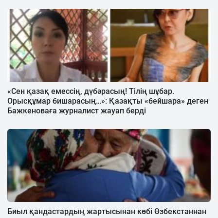
«Сен қазақ емессің, дүбәрасың! Тілің шұбар.
Орысқұмар бишарасың…»: Қазақты «бейшара» деген
Бажкеноваға журналист жауап берді
Биыл қандастардың жартысынан көбі Өзбекстаннан