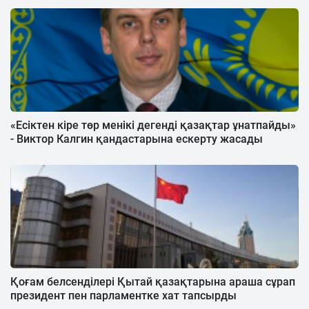
«Есіктен кіре төр менікі дегенді қазақтар ұнатпайды»
- Виктор Калгин қандастарына ескерту жасады
Қоғам белсенділері Қытай қазақтарына араша сұрап
президент пен парламентке хат тапсырды