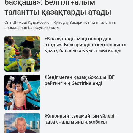
басқаша»: Белгілі ғалым
талантты қазақтарды атады
Оны Димаш Құдайберген, Күнсұлу Закария сынды талантты
адамдардан байқауға болады.
«Қазақтарды моңғолдар деп
атады»: Болгарияда өткен жарыста
қазақ баласы соққыға жығылды
Жеңілмеген қазақ боксшы IBF
рейтингінің бестігіне енді
Жапонның құламайтын үйлері –
қазақ ғалымының жобасы