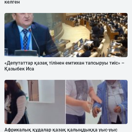
келген
«Депутаттар қазақ тілінен емтихан тапсыруы тиіс» –
Қазыбек Иса
Африкалық құдалар қазақ қалыңдыққа уыс-уыс