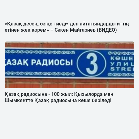
«Қазақ десең, өзіңе тиеді» деп айтатындарды иттің
етінен жек көрем» – Сәкен Майғазиев (ВИДЕО)
Қазақ радиосына - 100 жыл: Қызылорда мен
Шымкентте Қазақ радиосына көше беріледі