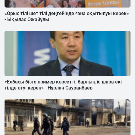
«Орыс тілі шет тілі деңгейінде ғана оқытылуы керек»
- Ықылас Ожайұлы
«Елбасы бізге пример көрсетті, барлық іс-шара екі
тілде өтуі керек» - Нұрлан Сауранбаев