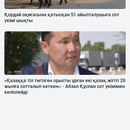
Қордай оқиғасына қатысқан 51 айыпталушыға сот
үкімі шықты
«Қазаққа тіл тигізген орысты ұрған екі қазақ жігіті 20
жылға сотталып кеткен»: - Абзал Құспан сот үкімімен
келіспейді