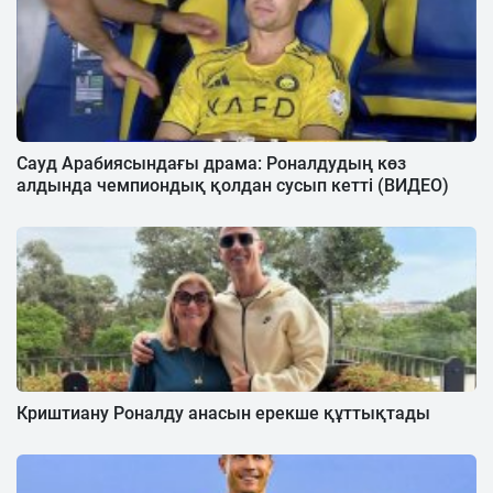
Сауд Арабиясындағы драма: Роналдудың көз
алдында чемпиондық қолдан сусып кетті (ВИДЕО)
Криштиану Роналду анасын ерекше құттықтады