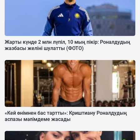
Жарты күнде 2 млн лүпіл, 10 мың пікір: Роналдудың
жазбасы желіні шулатты (ФОТО)
«Кей өнімнен бас тартты»: Криштиану Роналдудың
аспазы мәлімдеме жасады