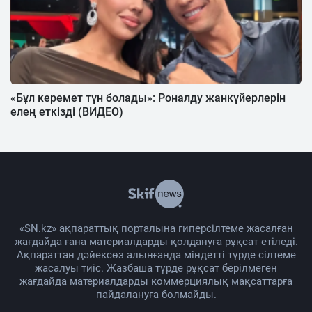
«Бұл керемет түн болады»: Роналду жанкүйерлерін
елең еткізді (ВИДЕО)
«SN.kz» ақпараттық порталына гиперсілтеме жасалған
жағдайда ғана материалдарды қолдануға рұқсат етіледі.
Ақпараттан дәйексөз алынғанда міндетті түрде сілтеме
жасалуы тиіс. Жазбаша түрде рұқсат берілмеген
жағдайда материалдарды коммерциялық мақсаттарға
пайдалануға болмайды.