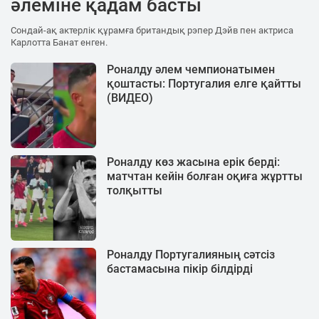
әлеміне қадам басты
Сондай-ақ актерлік құрамға британдық рэпер Дэйв пен актриса
Карлотта Банат енген.
Роналду әлем чемпионатымен
қоштасты: Португалия елге қайтты
(ВИДЕО)
Роналду көз жасына ерік берді:
матчтан кейін болған оқиға жұртты
толқытты
Роналду Португалияның сәтсіз
бастамасына пікір білдірді