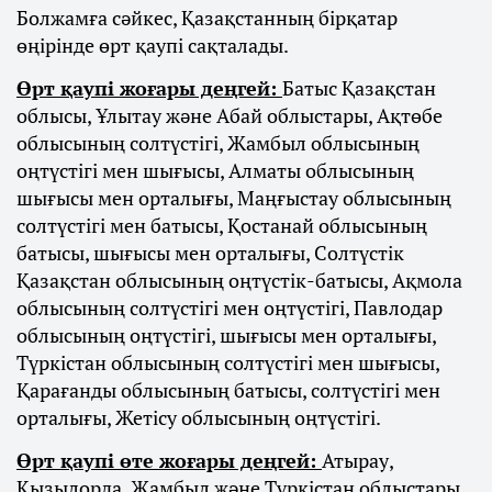
Болжамға сәйкес, Қазақстанның бірқатар
өңірінде өрт қаупі сақталады.
Өрт қаупі жоғары деңгей:
Батыс Қазақстан
облысы, Ұлытау және Абай облыстары, Ақтөбе
облысының солтүстігі, Жамбыл облысының
оңтүстігі мен шығысы, Алматы облысының
шығысы мен орталығы, Маңғыстау облысының
солтүстігі мен батысы, Қостанай облысының
батысы, шығысы мен орталығы, Солтүстік
Қазақстан облысының оңтүстік-батысы, Ақмола
облысының солтүстігі мен оңтүстігі, Павлодар
облысының оңтүстігі, шығысы мен орталығы,
Түркістан облысының солтүстігі мен шығысы,
Қарағанды облысының батысы, солтүстігі мен
орталығы, Жетісу облысының оңтүстігі.
Өрт қаупі өте жоғары деңгей:
Атырау,
Қызылорда, Жамбыл және Түркістан облыстары,