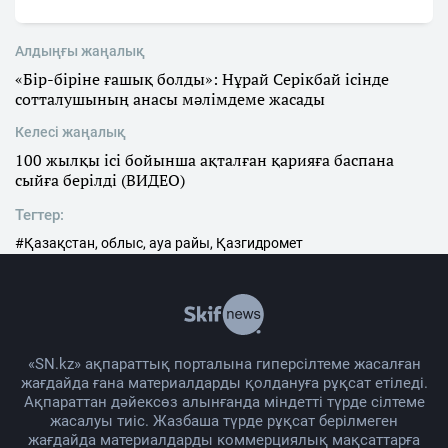
Алдыңғы жаңалық
«Бір-біріне ғашық болды»: Нұрай Серікбай ісінде
сотталушының анасы мәлімдеме жасады
Келесі жаңалық
100 жылқы ісі бойынша ақталған қарияға баспана
сыйға берілді (ВИДЕО)
Тегтер:
#Қазақстан, облыс, ауа райы, Қазгидромет
«SN.kz» ақпараттық порталына гиперсілтеме жасалған
жағдайда ғана материалдарды қолдануға рұқсат етіледі.
Ақпараттан дәйексөз алынғанда міндетті түрде сілтеме
жасалуы тиіс. Жазбаша түрде рұқсат берілмеген
жағдайда материалдарды коммерциялық мақсаттарға