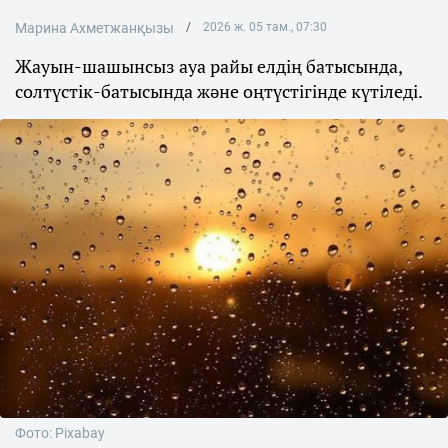
Марина Ахметжанқызы
2026 ж. 05 там., 07:30
Жауын-шашынсыз ауа райы елдің батысында,
солтүстік-батысында және оңтүстігінде күтіледі.
Фото: Pixabay