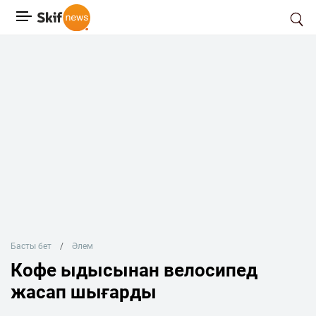
Басты бет
Әлем
Кофе ыдысынан велосипед
жасап шығарды