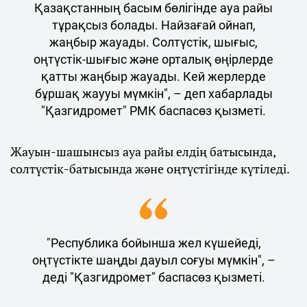
Қазақстанның басым бөлігінде ауа райы
тұрақсыз болады. Найзағай ойнап,
жаңбыр жауады. Солтүстік, шығыс,
оңтүстік-шығыс және орталық өңірлерде
қатты жаңбыр жауады. Кей жерлерде
бұршақ жаууы мүмкін", – деп хабарлады
"Қазгидромет" РМК баспасөз қызметі.
Жауын-шашынсыз ауа райы елдің батысында,
солтүстік-батысында және оңтүстігінде күтіледі.
"Республика бойынша жел күшейеді,
оңтүстікте шаңды дауыл соғуы мүмкін", –
деді "Қазгидромет" баспасөз қызметі.