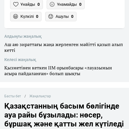
Ұнайды
0
Ұнамайды
0
Күлкілі
0
Ашулы
0
Алдыңғы жаңалық
Аш аю зираттағы жаңа жерленген мәйітті қазып алып
кетті
Келесі жаңалық
Қызметінен кеткен ІІМ орынбасары «лауазымын
асыра пайдаланған» болып шықты
Басты бет
Жаңалықтар
Қазақстанның басым бөлігінде
ауа райы бұзылады: нөсер,
бұршақ және қатты жел күтіледі