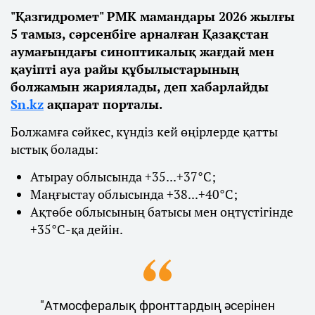
"Қазгидромет" РМК мамандары 2026 жылғы
5 тамыз, сәрсенбіге арналған Қазақстан
аумағындағы синоптикалық жағдай мен
қауіпті ауа райы құбылыстарының
болжамын жариялады, деп хабарлайды
Sn.kz
ақпарат порталы.
Болжамға сәйкес, күндіз кей өңірлерде қатты
ыстық болады:
Атырау облысында +35...+37°С;
Маңғыстау облысында +38...+40°С;
Ақтөбе облысының батысы мен оңтүстігінде
+35°С-қа дейін.
"Атмосфералық фронттардың әсерінен