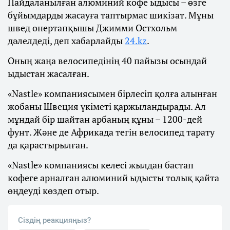
Пайдаланылған алюминий кофе ыдысы – өзге
бұйымдарды жасауға таптырмас шикізат. Мұны
швед өнертапқышы Джимми Остхольм
дәлелдеді, деп хабарлайды
24.kz
.
Оның жаңа велосипедінің 40 пайызы осындай
ыдыстан жасалған.
«Nastle» компаниясымен бірлесіп қолға алынған
жобаны Швеция үкіметі қаржыландырады. Ал
мұндай бір шайтан арбаның құны – 1200-дей
фунт. Және де Африкада тегін велосипед тарату
да қарастырылған.
«Nastle» компаниясы келесі жылдан бастап
кофеге арналған алюминий ыдысты толық қайта
өңдеуді көздеп отыр.
Сіздің реакцияңыз?