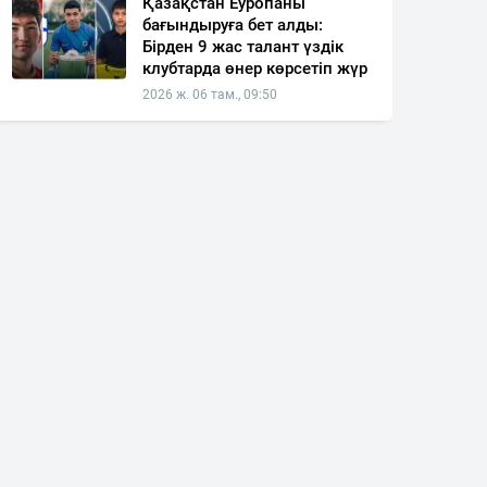
Қазақстан Еуропаны
бағындыруға бет алды:
Бірден 9 жас талант үздік
клубтарда өнер көрсетіп жүр
2026 ж. 06 там., 09:50