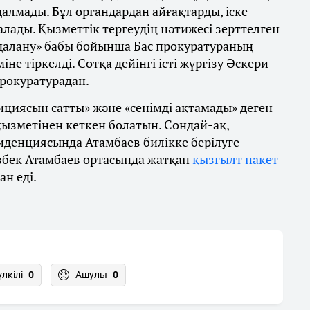
лмады. Бұл органдардан айғақтарды, іске
ады. Қызметтік тергеудің нәтижесі зерттелген
далану» бабы бойынша Бас прокуратураның
не тіркелді. Сотқа дейінгі істі жүргізу Әскери
прокуратурадан.
ициясын сатты» және «сенімді ақтамады» деген
зметінен кеткен болатын. Сондай-ақ,
денциясында Атамбаев билікке берілуге
азбек Атамбаев ортасында жатқан
қызғылт пакет
ан еді.
үлкілі
0
Ашулы
0