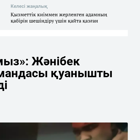
Келесі жаңалық
Қызметтік киіммен жерленген адамның
қабірін шешіндіру үшін қайта қазған
мыз»: Жәнібек
мандасы қуанышты
ді