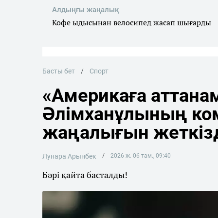
Алдыңғы жаңалық
Кофе ыдысынан велосипед жасап шығарды
Басты бет
Спорт
«Америкаға аттана
Әлімханұлының ко
жаңалығын жеткіз
Лунара Арынбек
2026 ж. 06 там., 09:40
Бәрі қайта басталды!