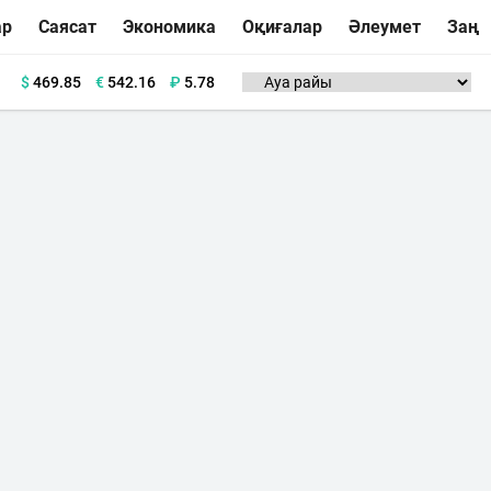
ар
Саясат
Экономика
Оқиғалар
Әлеумет
Заң
$
469.85
€
542.16
₽
5.78