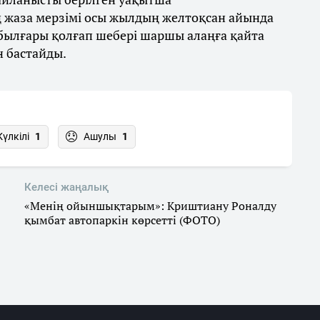
 жаза мерзімі осы жылдың желтоқсан айында
 былғары қолғап шебері шаршы алаңға қайта
н бастайды.
Күлкілі
1
Ашулы
1
Келесі жаңалық
«Менің ойыншықтарым»: Криштиану Роналду
қымбат автопаркін көрсетті (ФОТО)