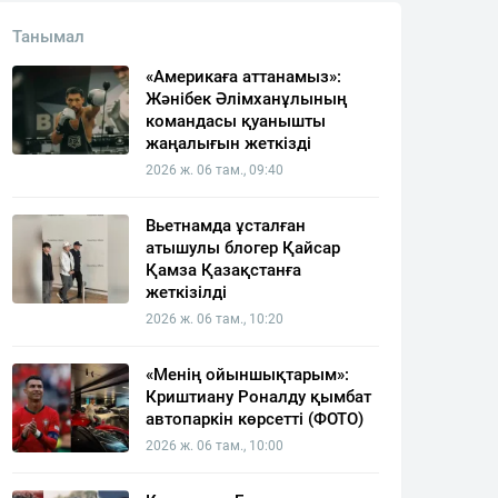
Танымал
«Америкаға аттанамыз»:
Жәнібек Әлімханұлының
командасы қуанышты
жаңалығын жеткізді
2026 ж. 06 там., 09:40
Вьетнамда ұсталған
атышулы блогер Қайсар
Қамза Қазақстанға
жеткізілді
2026 ж. 06 там., 10:20
«Менің ойыншықтарым»:
Криштиану Роналду қымбат
автопаркін көрсетті (ФОТО)
2026 ж. 06 там., 10:00