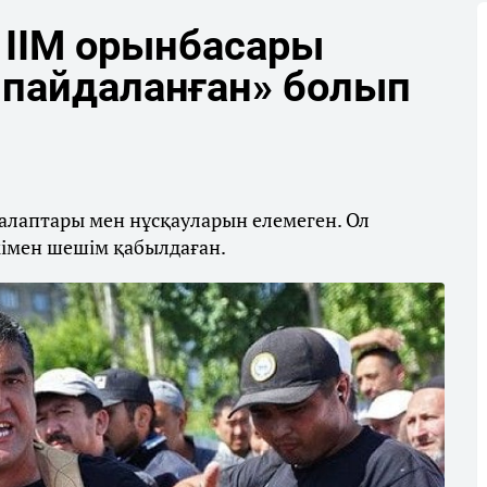
 ІІМ орынбасары
пайдаланған» болып
 талаптары мен нұсқауларын елемеген. Ол
кімен шешім қабылдаған.