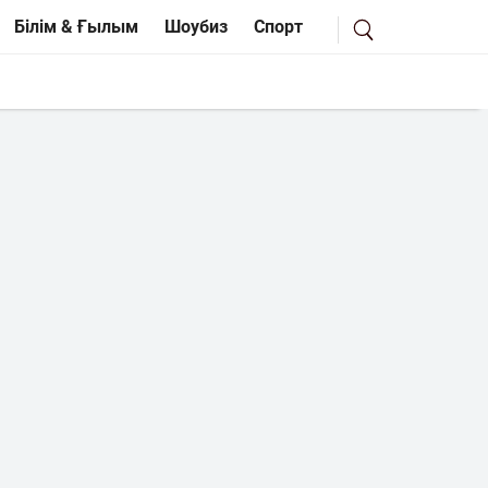
Білім & Ғылым
Шоубиз
Спорт