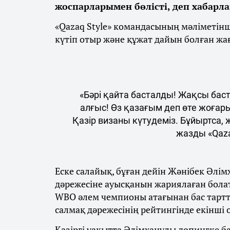
жоспарларымен бөлісті, деп хабарл
«Qazaq Style» командасының мәліметін
күтіп отыр және құжат дайын болған жа
«Бәрі қайта басталды! Жақсы бас
алғыс! Өз қазағым деп өте жоғар
Қазір визаны күтудеміз. Бұйыртса,
жазды «Qaza
Еске салайық, бұған дейін Жәнібек Әлім
дәрежесіне ауысқанын жариялаған бола
WBO әлем чемпионы атағынан бас тарт
салмақ дәрежесінің рейтингінде екінші
Қазіргі уақытта Әлімханұлы допингке 