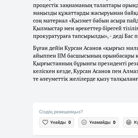
процестік заңнаманың талаптары орында
маңызды құжаттарды жасыруынан байқал
соң материал «Қызмет бабын асыра пай
Қылмыстар мен әрекеттер бірегей тізілімі
прокуратураға тапсырылды», - деді Бас 
Бұған дейін Курсан Асанов «қырғыз мил
айыппен ІІМ басшысының орынбасары қы
Қырғыстанның бұрынғы президенті рези
келіскен кезде, Курсан Асанов пен Алм
те әлеуметтік желілерде қызу талқыланғ
Сіздің реакцияңыз?
Ұнайды
0
Ұнамайды
0
К