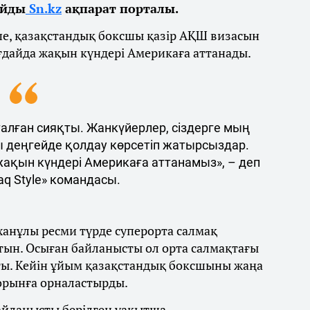
айды
Sn.kz
ақпарат порталы.
ше, қазақстандық боксшы қазір АҚШ визасын
ғдайда жақын күндері Америкаға аттанады.
талған сияқты. Жанкүйерлер, сіздерге мың
ы деңгейде қолдау көрсетіп жатырсыздар.
 жақын күндері Америкаға аттанамыз», – деп
q Style» командасы.
ханұлы ресми түрде суперорта салмақ
тын. Осыған байланысты ол орта салмақтағы
ты. Кейін ұйым қазақстандық боксшыны жаңа
 орынға орналастырды.
байланысты берілген уақытша