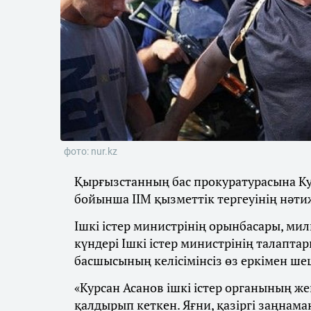
фото: nur.kz
Қырғызстанның бас прокуратурасына Кур
бойынша ІІМ қызметтік тергеуінің нәтиж
Ішкі істер министрінің орынбасары, ми
күндері Ішкі істер министрінің талапта
басшысының келісімінсіз өз еркімен ше
«Курсан Асанов ішкі істер органының же
қалдырып кеткен. Яғни, қазіргі заңнам