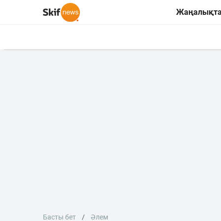
Жаңалықт
Басты бет
Әлем