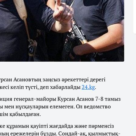
сан Асановтың заңсыз әрекеттері дерегі
есі келіп түсті, деп хабарлайды
24.kg
.
лиция генерал-майоры Курсан Асанов 7-8 тамыз
ры мен нұсқауларын елемеген. Ол ведомство
шім қабылдаған.
ке құрамын қауіпті жағдайда және пәрменсіз
аның ережелерін бұзды. Сондай-ақ, қылмыстық-