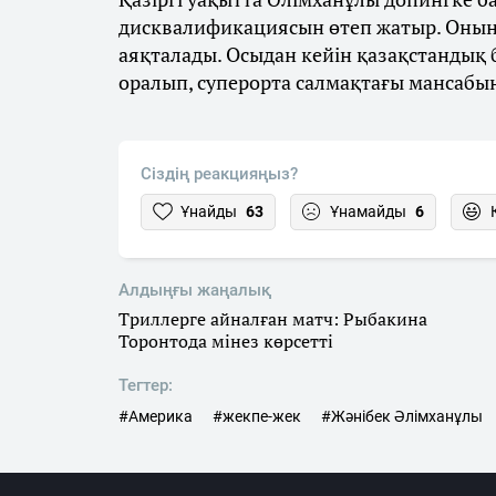
дисквалификациясын өтеп жатыр. Оның
аяқталады. Осыдан кейін қазақстандық
оралып, суперорта салмақтағы мансабы
Сіздің реакцияңыз?
Ұнайды
63
Ұнамайды
6
Алдыңғы жаңалық
Триллерге айналған матч: Рыбакина
Торонтода мінез көрсетті
Тегтер:
#Америка
#жекпе-жек
#Жәнібек Әлімханұлы