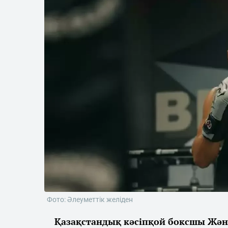
Фото: Әлеуметтік желіден
Қазақстандық кәсіпқой боксшы Жән