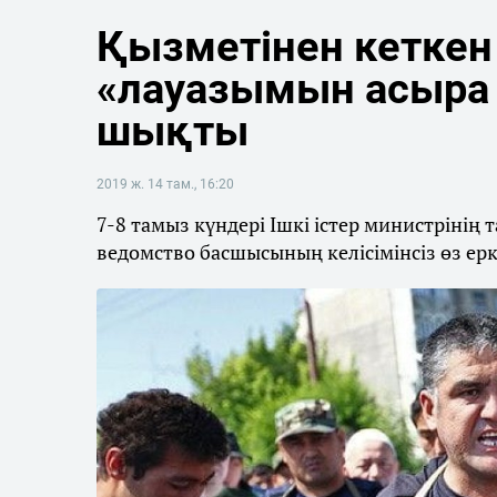
Қызметінен кеткен
«лауазымын асыра 
шықты
2019 ж. 14 там., 16:20
7-8 тамыз күндері Ішкі істер министрінің
ведомство басшысының келісімінсіз өз ер