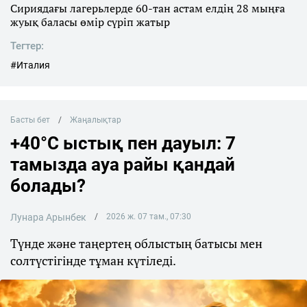
Сириядағы лагерьлерде 60-тан астам елдің 28 мыңға
жуық балаcы өмір сүріп жатыр
Тегтер:
#Италия
Басты бет
Жаңалықтар
+40°C ыстық пен дауыл: 7
тамызда ауа райы қандай
болады?
Лунара Арынбек
2026 ж. 07 там., 07:30
Түнде және таңертең облыстың батысы мен
солтүстігінде тұман күтіледі.