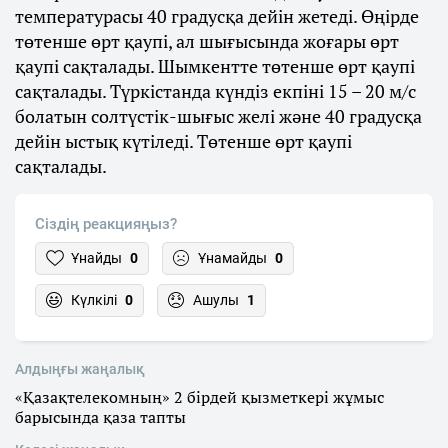
температурасы 40 градусқа дейін жетеді. Өңірде
төтенше өрт қаупі, ал шығысында жоғары өрт
қаупі сақталады. Шымкентте төтенше өрт қаупі
сақталады. Түркістанда күндіз екпіні 15 – 20 м/с
болатын солтүстік-шығыс желі және 40 градусқа
дейін ыстық күтіледі. Төтенше өрт қаупі
сақталады.
Сіздің реакцияңыз?
Ұнайды
0
Ұнамайды
0
Күлкілі
0
Ашулы
1
Алдыңғы жаңалық
«Қазақтелекомның» 2 бірдей қызметкері жұмыс
барысында қаза тапты