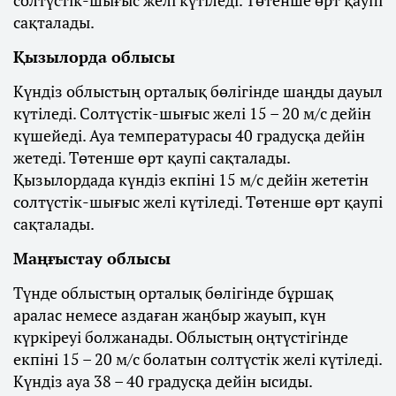
солтүстік-шығыс желі күтіледі. Төтенше өрт қаупі
сақталады.
Қызылорда облысы
Күндіз облыстың орталық бөлігінде шаңды дауыл
күтіледі. Солтүстік-шығыс желі 15 – 20 м/с дейін
күшейеді. Ауа температурасы 40 градусқа дейін
жетеді. Төтенше өрт қаупі сақталады.
Қызылордада күндіз екпіні 15 м/с дейін жететін
солтүстік-шығыс желі күтіледі. Төтенше өрт қаупі
сақталады.
Маңғыстау облысы
Түнде облыстың орталық бөлігінде бұршақ
аралас немесе аздаған жаңбыр жауып, күн
күркіреуі болжанады. Облыстың оңтүстігінде
екпіні 15 – 20 м/с болатын солтүстік желі күтіледі.
Күндіз ауа 38 – 40 градусқа дейін ысиды.