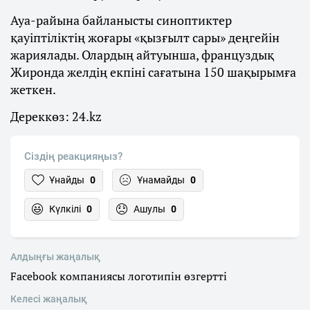
Ауа-райына байланысты синоптиктер
қауіптіліктің жоғары «қызғылт сары» деңгейін
жариялады. Олардың айтуынша, француздық
Жиронда желдің екпіні сағатына 150 шақырымға
жеткен.
Дереккөз: 24.kz
Сіздің реакцияңыз?
Ұнайды
0
Ұнамайды
0
Күлкілі
0
Ашулы
0
Алдыңғы жаңалық
Facebook компаниясы логотипін өзгертті
Келесі жаңалық