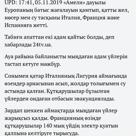
UPD: 17:41, 05.11.2019 «Амели» дауылы
Еуропаның батыс жағалауын қамтып, қатты жел,
нөсер мен су тасқыны Италия, Франция және
Испанияға жетті.
Табиғи апаттан екі адам қайтыс болды, деп
хабарлады 24tv.ua.
Ауа райына байланысты мыңдаған адам үйлерін
тастап кетуге мәжбүр.
Сонымен қатар Италияның Лигурия аймағында
өзендер арнасынан асып, жолдар толығымен су
астында қалған. Құтқарушылар бұзылған
үйлерден ондаған отбасын эвакуациялады.
Зардап шеккен аймақтарда мыңдаған үйлер
жарықсыз қалды. Францияның өзінде
құтқарушылар 140 мың үйдің электр қуатын
қалпына келтіруге тырысуда.