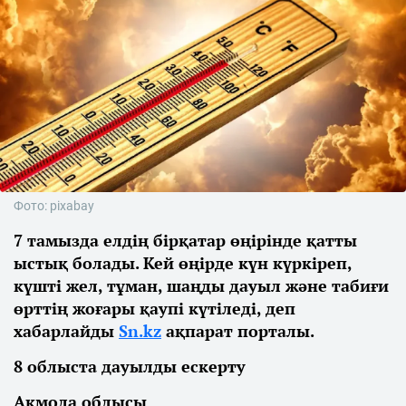
Фото: pixabay
7 тамызда елдің бірқатар өңірінде қатты
ыстық болады. Кей өңірде күн күркіреп,
күшті жел, тұман, шаңды дауыл және табиғи
өрттің жоғары қаупі күтіледі, деп
хабарлайды
Sn.kz
ақпарат порталы.
8 облыста дауылды ескерту
Ақмола облысы