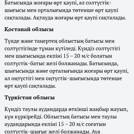
Батысында жоғары өрт қаупі, ал солтүстік-
шығысы мен орталығында төтенше өрт қаупі
сақталады. Ақтауда жоғары өрт қаупі сақталады.
Қостанай облысы
Түнде және таңертең облыстың батысы мен
солтүстігінде тұман күтіледі. Күндіз солтүстігі
мен шығысында екпіні 15 – 20 м/с болатын
солтүстік-батыс желі болжанады. Батысында,
шығысында және орталығында жоғары өрт қаупі,
ал оңтүстігі мен оңтүстік-шығысында төтенше
өрт қаупі сақталады.
Түркістан облысы
Күндіз таулы аудандарда өткінші жаңбыр жауып,
күн күркірейді. Облыстың батысы мен таулы
аудандарында екпіні 15 – 20 м/с соғатын
солтүстік-шығыс желі болжанады. Ауа