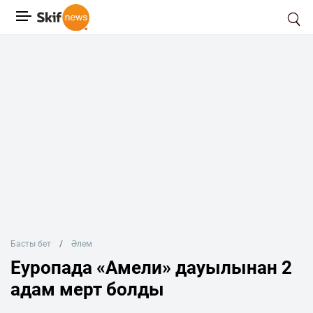
Басты бет
Әлем
Еуропада «Амели» дауылынан 2
адам мерт болды