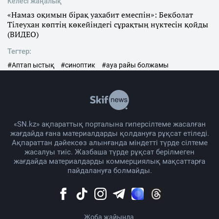
Келесі жаңалық
«Намаз оқимын бірақ уахабит емеспін»: Бекболат
Тілеухан көптің көкейіндегі сұрақтың нүктесін қойды
(ВИДЕО)
Тегтер:
#Аптап ыстық
#синоптик
#ауа райы болжамы
«SN.kz» ақпараттық порталына гиперсілтеме жасалған
жағдайда ғана материалдарды қолдануға рұқсат етіледі.
Ақпараттан дәйексөз алынғанда міндетті түрде сілтеме
жасалуы тиіс. Жазбаша түрде рұқсат берілмеген
жағдайда материалдарды коммерциялық мақсаттарға
пайдалануға болмайды.
Жоба жайында