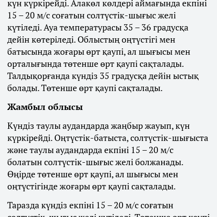
күн күркірейді. Алакөл көлдері аймағында екпіні
15 – 20 м/с соғатын солтүстік-шығыс желі
күтіледі. Ауа температурасы 35 – 36 градусқа
дейін көтеріледі. Облыстың оңтүстігі мен
батысында жоғары өрт қаупі, ал шығысы мен
орталығында төтенше өрт қаупі сақталады.
Талдықорғанда күндіз 35 градусқа дейін ыстық
болады. Төтенше өрт қаупі сақталады.
Жамбыл облысы
Күндіз таулы аудандарда жаңбыр жауып, күн
күркірейді. Оңтүстік-батыста, солтүстік-шығыста
және таулы аудандарда екпіні 15 – 20 м/с
болатын солтүстік-шығыс желі болжанады.
Өңірде төтенше өрт қаупі, ал шығысы мен
оңтүстігінде жоғары өрт қаупі сақталады.
Таразда күндіз екпіні 15 – 20 м/с соғатын