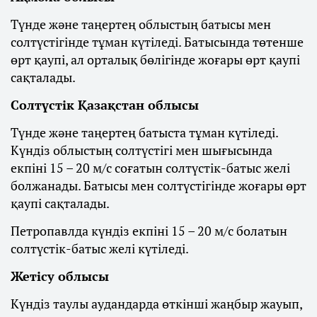
Түнде және таңертең облыстың батысы мен
солтүстігінде тұман күтіледі. Батысында төтенше
өрт қаупі, ал орталық бөлігінде жоғары өрт қаупі
сақталады.
Солтүстік Қазақстан облысы
Түнде және таңертең батыста тұман күтіледі.
Күндіз облыстың солтүстігі мен шығысында
екпіні 15 – 20 м/с соғатын солтүстік-батыс желі
болжанады. Батысы мен солтүстігінде жоғары өрт
қаупі сақталады.
Петропавлда күндіз екпіні 15 – 20 м/с болатын
солтүстік-батыс желі күтіледі.
Жетісу облысы
Күндіз таулы аудандарда өткінші жаңбыр жауып,