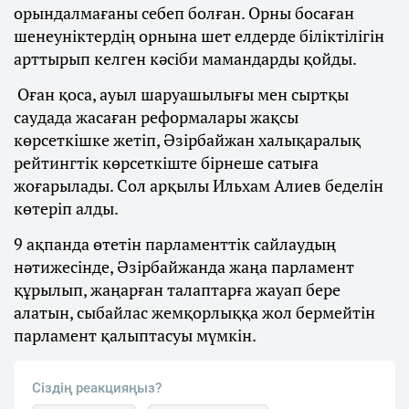
орындалмағаны себеп болған. Орны босаған
шенеуніктердің орнына шет елдерде біліктілігін
арттырып келген кәсіби мамандарды қойды.
Оған қоса, ауыл шаруашылығы мен сыртқы
саудада жасаған реформалары жақсы
көрсеткішке жетіп, Әзірбайжан халықаралық
рейтингтік көрсеткіште бірнеше сатыға
жоғарылады. Сол арқылы Ильхам Алиев беделін
көтеріп алды.
9 ақпанда өтетін парламенттік сайлаудың
нәтижесінде, Әзірбайжанда жаңа парламент
құрылып, жаңарған талаптарға жауап бере
алатын, сыбайлас жемқорлыққа жол бермейтін
парламент қалыптасуы мүмкін.
Сіздің реакцияңыз?