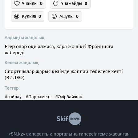
Ұнайды
0
Ұнамайды
0
Күлкілі
0
Ашулы
0
Алдыңғы жаңалық
Егер олар оқи алмаса, қара жәшікті Францияға
жібереді
Келесі жаңалық
Спортшылар жарыс кезінде жаппай төбелесе кетті
(ВИДЕО)
Тегтер:
#сайлау
#Парламент
#Әзірбайжан
«SN.kz» ақпараттық порталына гиперсілтеме жасалған