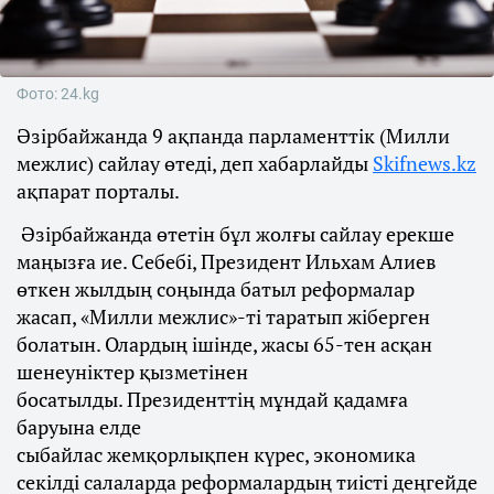
Фото: 24.kg
Әзірбайжанда 9 ақпанда парламенттік (Милли
межлис) сайлау өтеді, деп хабарлайды
Skifnews.kz
ақпарат порталы.
Әзірбайжанда өтетін бұл жолғы сайлау ерекше
маңызға ие. Себебі, Президент Ильхам Алиев
өткен жылдың соңында батыл реформалар
жасап, «Милли межлис»-ті таратып жіберген
болатын. Олардың ішінде, жасы 65-тен асқан
шенеуніктер қызметінен
босатылды. Президенттің мұндай қадамға
баруына елде
сыбайлас жемқорлықпен күрес, экономика
секілді салаларда реформалардың тиісті деңгейде