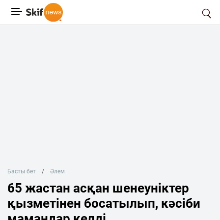
Басты бет
Әлем
65 жастан асқан шенеуніктер
қызметінен босатылып, кәсіби
мамандар келді