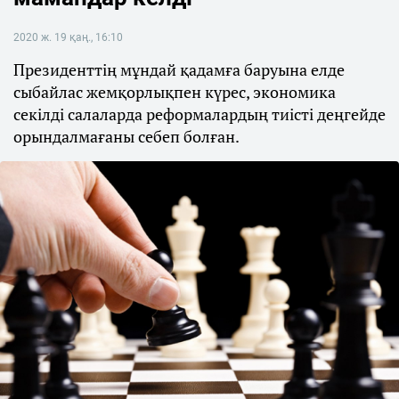
2020 ж. 19 қаң., 16:10
Президенттің мұндай қадамға баруына елде
сыбайлас жемқорлықпен күрес, экономика
секілді салаларда реформалардың тиісті деңгейде
орындалмағаны себеп болған.