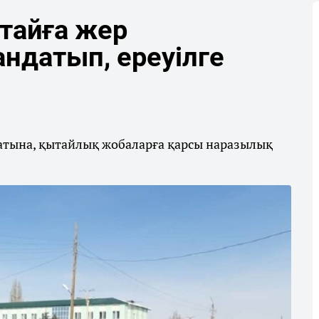
тайға жер
андатып, ереуілге
атына, қытайлық жобаларға қарсы наразылық