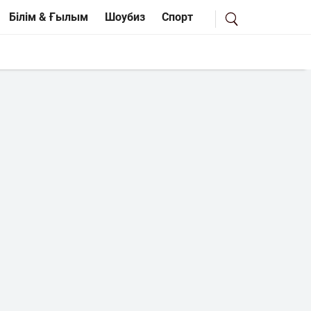
Білім & Ғылым
Шоубиз
Спорт