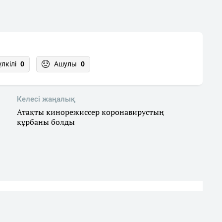
үлкілі
0
Ашулы
0
Келесі жаңалық
Атақты кинорежиссер коронавирустың
құрбаны болды