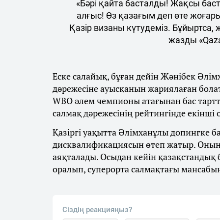
«Бәрі қайта басталды! Жақсы бас
алғыс! Өз қазағым деп өте жоғар
Қазір визаны күтудеміз. Бұйыртса,
жазды «Qaza
Еске салайық, бұған дейін Жәнібек Әлім
дәрежесіне ауысқанын жариялаған бола
WBO әлем чемпионы атағынан бас тарт
салмақ дәрежесінің рейтингінде екінші
Қазіргі уақытта Әлімханұлы допингке 
дисквалификациясын өтеп жатыр. Оның
аяқталады. Осыдан кейін қазақстандық
оралып, суперорта салмақтағы мансабы
Сіздің реакцияңыз?