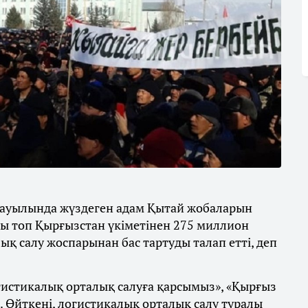
ауылында жүздеген адам Қытай жобаларын
азы топ Қырғызстан үкіметінен 275 миллион
қ салу жоспарынан бас тартуды талап етті, деп
истикалық орталық салуға қарсымыз», «Қырғыз
. Өйткені, логистикалық орталық салу туралы