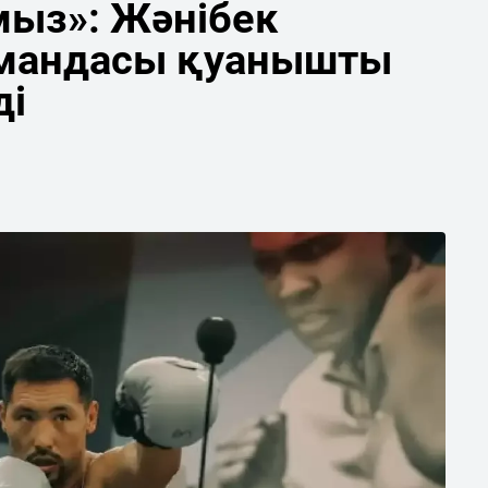
мыз»: Жәнібек
мандасы қуанышты
ді