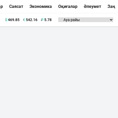
ар
Саясат
Экономика
Оқиғалар
Әлеумет
Заң
$
469.85
€
542.16
₽
5.78