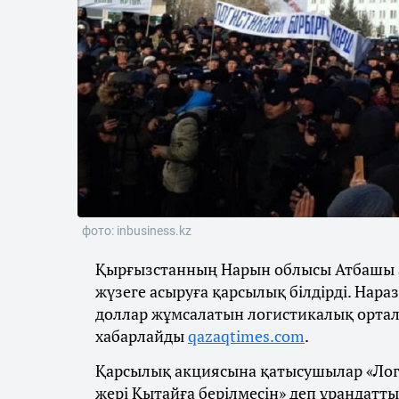
фото: inbusiness.kz
Қырғызстанның Нарын облысы Атбашы 
жүзеге асыруға қарсылық білдірді. Нар
доллар жұмсалатын логистикалық орталы
хабарлайды
qazaqtimes.com
.
Қарсылық акциясына қатысушылар «Лог
жері Қытайға берілмесін» деп ұрандатты