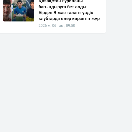
Қазақстан Еуропаны
бағындыруға бет алды:
Бірден 9 жас талант үздік
клубтарда өнер көрсетіп жүр
2026 ж. 06 там., 09:50