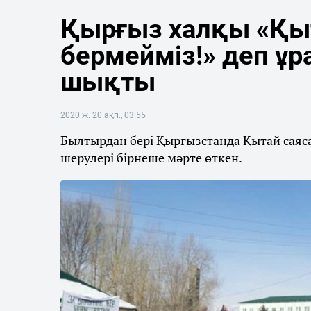
Қырғыз халқы «Қы
бермейміз!» деп ұр
шықты
2020 ж. 20 ақп., 03:55
Былтырдан бері Қырғызстанда Қытай саяс
шерулері бірнеше мәрте өткен.