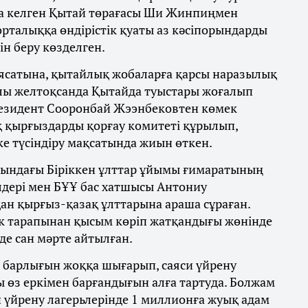
ға келген Қытай төрағасы Ши Жинпиңмен
орталыққа өндірістік қуаты аз кәсіпорындарды
ін беру көзделген.
ясатына, қытайлық жобаларға қарсы наразылық
ылы желтоқсанда Қытайда туыстары жоғалып
резидент Сооронбай Жээнбековтен көмек
қ қырғыздарды қорғау комитеті құрылып,
е түсіндіру мақсатында жиын өткен.
асындағы Біріккен ұлттар ұйымы ғимаратының
дері мен БҰҰ бас хатшысы Антониу
ан қырғыз-қазақ ұлттарына араша сұраған.
ік тарапынан қысым көріп жатқандығы жөнінде
де сан мәрте айтылған.
ң барлығын жоққа шығарып, саяси үйрену
өз еркімен барғандығын алға тартуда. Болжам
и үйрену лагерьлерінде 1 миллионға жуық адам