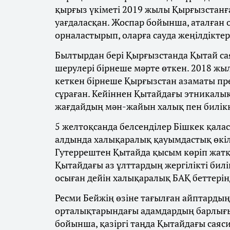
қырғыз үкіметі 2019 жылы Қырғызстан
уағдаласқан. Жоспар бойынша, аталған 
орналастырып, оларға сауда жеңілдіктер
Былтырдан бері Қырғызстанда Қытай са
шерулері бірнеше мәрте өткен. 2018 ж
кеткен бірнеше Қырғызстан азаматы п
сұраған. Кейіннен Қытайдағы этникалы
жағдайдың мән-жайын халық пен билікк
5 желтоқсанда белсенділер Бішкек қал
алдында халықаралық қауымдастық өкіл
Гутеррештен Қытайда қысым көріп жатқ
Қытайдағы аз ұлттардың жергілікті бил
осыған дейін халықаралық БАҚ беттерін
Ресми Бейжің өзіне тағылған айптарды
орталықтарындағы адамдардың барлығы 
бойынша, қазіргі таңда Қытайдағы саяс