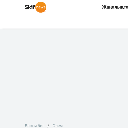
Жаңалықт
Басты бет
Әлем