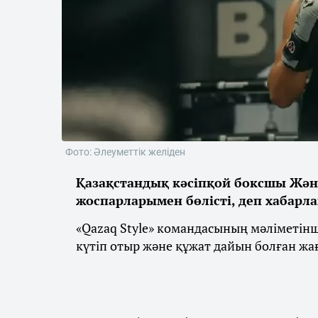
Фото: Әлеуметтік желіден
Қазақстандық кәсіпқой боксшы Жән
жоспарларымен бөлісті, деп хабарл
«Qazaq Style» командасының мәліметін
күтіп отыр және құжат дайын болған жа