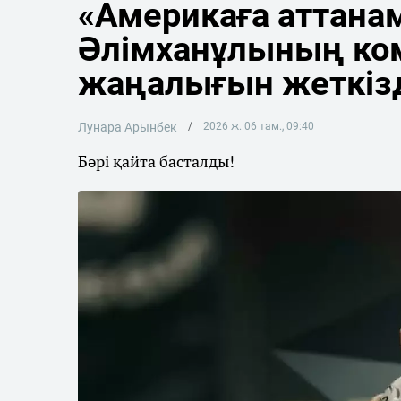
«Америкаға аттана
Әлімханұлының ко
жаңалығын жеткіз
Лунара Арынбек
2026 ж. 06 там., 09:40
Бәрі қайта басталды!