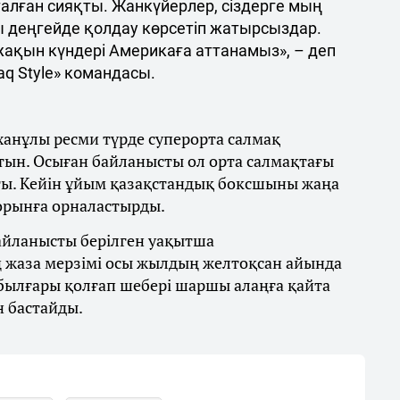
талған сияқты. Жанкүйерлер, сіздерге мың
ы деңгейде қолдау көрсетіп жатырсыздар.
 жақын күндері Америкаға аттанамыз», – деп
q Style» командасы.
ханұлы ресми түрде суперорта салмақ
тын. Осыған байланысты ол орта салмақтағы
ты. Кейін ұйым қазақстандық боксшыны жаңа
 орынға орналастырды.
байланысты берілген уақытша
 жаза мерзімі осы жылдың желтоқсан айында
 былғары қолғап шебері шаршы алаңға қайта
н бастайды.