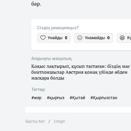
бар.
Сіздің реакцияңыз?
Ұнайды
0
Ұнамайды
0
К
Алдыңғы жаңалық
Қоқыс лақтырып, құсып тастаған: біздің мас
биатлоншылар Австрия қонақ үйінде әбден
масқара болды
Тегтер:
#жер
#қырғыз
#Қытай
#Қырғызстан
Басты бет
Спорт