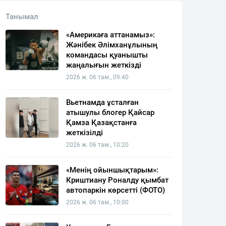
Танымал
«Америкаға аттанамыз»:
Жәнібек Әлімханұлының
командасы қуанышты
жаңалығын жеткізді
2026 ж. 06 там., 09:40
Вьетнамда ұсталған
атышулы блогер Қайсар
Қамза Қазақстанға
жеткізілді
2026 ж. 06 там., 10:20
«Менің ойыншықтарым»:
Криштиану Роналду қымбат
автопаркін көрсетті (ФОТО)
2026 ж. 06 там., 10:00