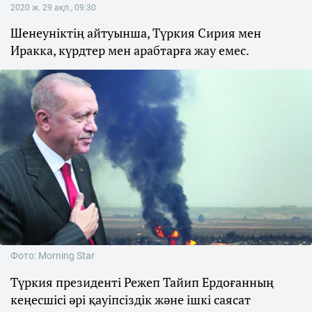
2020 ж. 29 ақп., 09:30
Шенеуніктің айтуынша, Түркия Сирия мен
Иракка, күрдтер мен арабтарға жау емес.
Фото: Morning Star
Түркия президенті Режеп Тайип Ердоғанның
кеңесшісі әрі қауіпсіздік және ішкі саясат