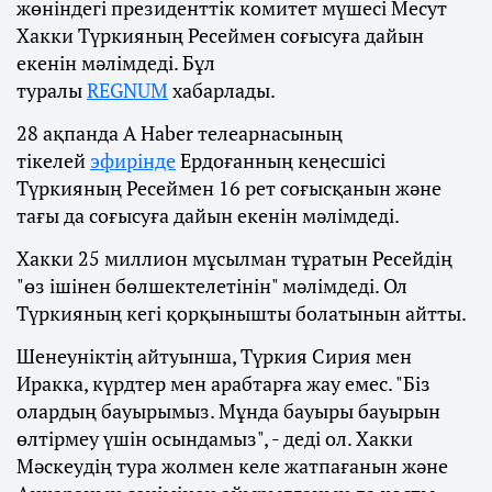
жөніндегі президенттік комитет мүшесі Месут
Хакки Түркияның Ресеймен соғысуға дайын
екенін мәлімдеді. Бұл
туралы
REGNUM
хабарлады.
28 ақпанда A Haber телеарнасының
тікелей
эфирінде
Ердоғанның кеңесшісі
Түркияның Ресеймен 16 рет соғысқанын және
тағы да соғысуға дайын екенін мәлімдеді.
Хакки 25 миллион мұсылман тұратын Ресейдің
"өз ішінен бөлшектелетінін" мәлімдеді. Ол
Түркияның кегі қорқынышты болатынын айтты.
Шенеуніктің айтуынша, Түркия Сирия мен
Иракка, күрдтер мен арабтарға жау емес. "Біз
олардың бауырымыз. Мұнда бауыры бауырын
өлтірмеу үшін осындамыз", - деді ол. Хакки
Мәскеудің тура жолмен келе жатпағанын және