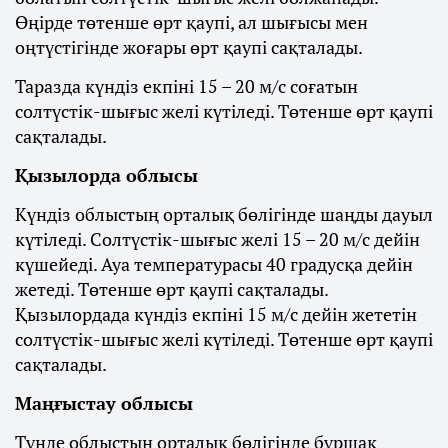
Өңірде төтенше өрт қаупі, ал шығысы мен
оңтүстігінде жоғары өрт қаупі сақталады.
Таразда күндіз екпіні 15 – 20 м/с соғатын
солтүстік-шығыс желі күтіледі. Төтенше өрт қаупі
сақталады.
Қызылорда облысы
Күндіз облыстың орталық бөлігінде шаңды дауыл
күтіледі. Солтүстік-шығыс желі 15 – 20 м/с дейін
күшейеді. Ауа температурасы 40 градусқа дейін
жетеді. Төтенше өрт қаупі сақталады.
Қызылордада күндіз екпіні 15 м/с дейін жететін
солтүстік-шығыс желі күтіледі. Төтенше өрт қаупі
сақталады.
Маңғыстау облысы
Түнде облыстың орталық бөлігінде бұршақ