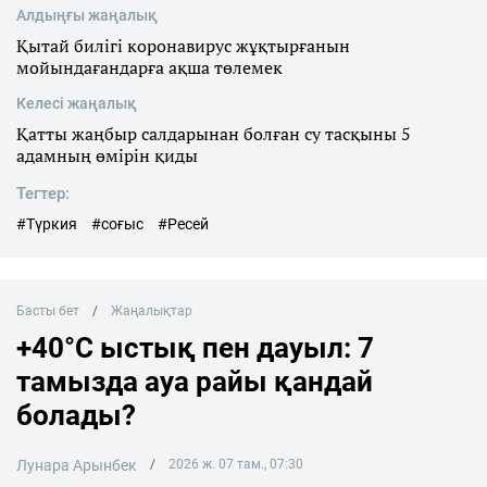
Алдыңғы жаңалық
Қытай билігі коронавирус жұқтырғанын
мойындағандарға ақша төлемек
Келесі жаңалық
Қатты жаңбыр салдарынан болған су тасқыны 5
адамның өмірін қиды
Тегтер:
#Түркия
#соғыс
#Ресей
Басты бет
Жаңалықтар
+40°C ыстық пен дауыл: 7
тамызда ауа райы қандай
болады?
Лунара Арынбек
2026 ж. 07 там., 07:30