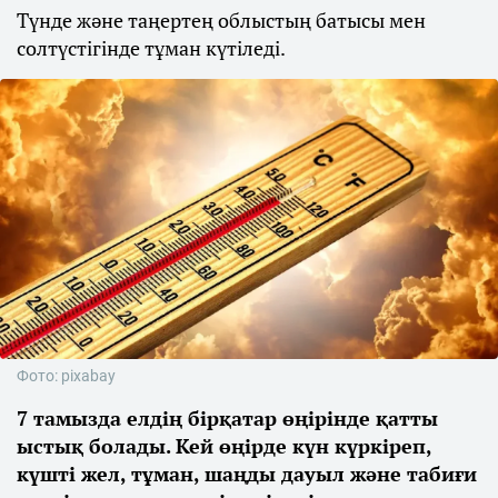
Түнде және таңертең облыстың батысы мен
солтүстігінде тұман күтіледі.
Фото: pixabay
7 тамызда елдің бірқатар өңірінде қатты
ыстық болады. Кей өңірде күн күркіреп,
күшті жел, тұман, шаңды дауыл және табиғи