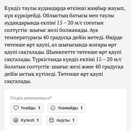
Күндіз таулы аудандарда өткінші жаңбыр жауып,
күн күркірейді. Облыстың батысы мен таулы
аудандарында екпіні 15 – 20 м/с соғатын
солтүстік-шығыс желі болжанады. Ауа
температурасы 40 градусқа дейін жетеді. Өңірде
төтенше өрт қаупі, ал шығысында жоғары өрт
қаупі сақталады. Шымкентте төтенше өрт қаупі
сақталады. Түркістанда күндіз екпіні 15 – 20 м/с
болатын солтүстік-шығыс желі және 40 градусқа
дейін ыстық күтіледі. Төтенше өрт қаупі
сақталады.
Сіздің реакцияңыз?
Ұнайды
1
Ұнамайды
1
Күлкілі
1
Ашулы
1