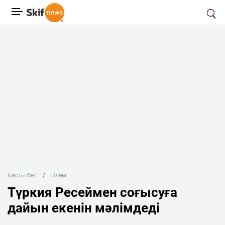
Басты бет
Әлем
Түркия Ресеймен соғысуға
дайын екенін мәлімдеді