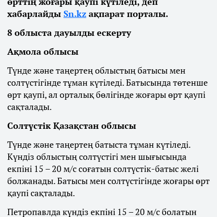
өрттің жоғары қаупі күтіледі, деп
хабарлайды
Sn.kz
ақпарат порталы.
8 облыста дауылды ескерту
Ақмола облысы
Түнде және таңертең облыстың батысы мен
солтүстігінде тұман күтіледі. Батысында төтенше
өрт қаупі, ал орталық бөлігінде жоғары өрт қаупі
сақталады.
Солтүстік Қазақстан облысы
Түнде және таңертең батыста тұман күтіледі.
Күндіз облыстың солтүстігі мен шығысында
екпіні 15 – 20 м/с соғатын солтүстік-батыс желі
болжанады. Батысы мен солтүстігінде жоғары өрт
қаупі сақталады.
Петропавлда күндіз екпіні 15 – 20 м/с болатын