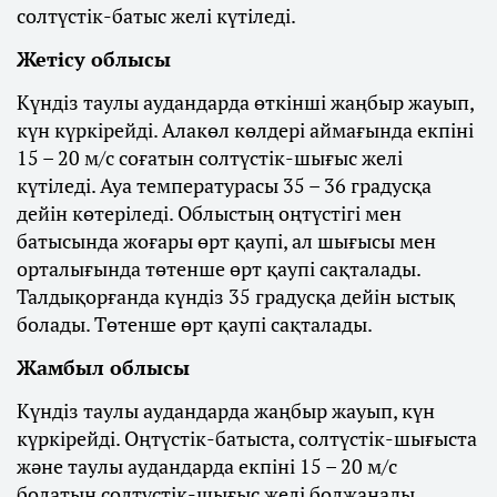
солтүстік-батыс желі күтіледі.
Жетісу облысы
Күндіз таулы аудандарда өткінші жаңбыр жауып,
күн күркірейді. Алакөл көлдері аймағында екпіні
15 – 20 м/с соғатын солтүстік-шығыс желі
күтіледі. Ауа температурасы 35 – 36 градусқа
дейін көтеріледі. Облыстың оңтүстігі мен
батысында жоғары өрт қаупі, ал шығысы мен
орталығында төтенше өрт қаупі сақталады.
Талдықорғанда күндіз 35 градусқа дейін ыстық
болады. Төтенше өрт қаупі сақталады.
Жамбыл облысы
Күндіз таулы аудандарда жаңбыр жауып, күн
күркірейді. Оңтүстік-батыста, солтүстік-шығыста
және таулы аудандарда екпіні 15 – 20 м/с
болатын солтүстік-шығыс желі болжанады.