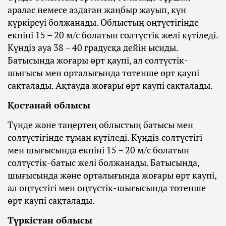
аралас немесе аздаған жаңбыр жауып, күн
күркіреуі болжанады. Облыстың оңтүстігінде
екпіні 15 – 20 м/с болатын солтүстік желі күтіледі.
Күндіз ауа 38 – 40 градусқа дейін ысиды.
Батысында жоғары өрт қаупі, ал солтүстік-
шығысы мен орталығында төтенше өрт қаупі
сақталады. Ақтауда жоғары өрт қаупі сақталады.
Қостанай облысы
Түнде және таңертең облыстың батысы мен
солтүстігінде тұман күтіледі. Күндіз солтүстігі
мен шығысында екпіні 15 – 20 м/с болатын
солтүстік-батыс желі болжанады. Батысында,
шығысында және орталығында жоғары өрт қаупі,
ал оңтүстігі мен оңтүстік-шығысында төтенше
өрт қаупі сақталады.
Түркістан облысы