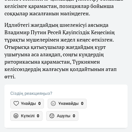
келісімге қарамастан, позициялар бойынша
соққылар жасалғанын мәлімдеген.
Идлибтегі жағдайдың шиеленісуі аясында
Владимир Путин Ресей Қауіпсіздік Кеңесінің
тұрақты мүшелерімен жедел кеңес өткізген.
Отырысқа қатысушылар жағдайдың күрт
ушығуына аса алаңдап, соңғы күндердің
риторикасына қарамастан, Түркиямен
келіссөздердің жалғасуын қолдайтынын атап
өтті.
Сіздің реакцияңыз?
Ұнайды
0
Ұнамайды
0
Күлкілі
0
Ашулы
0