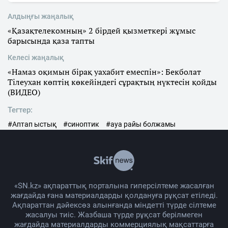
Алдыңғы жаңалық
«Қазақтелекомның» 2 бірдей қызметкері жұмыс
барысында қаза тапты
Келесі жаңалық
«Намаз оқимын бірақ уахабит емеспін»: Бекболат
Тілеухан көптің көкейіндегі сұрақтың нүктесін қойды
(ВИДЕО)
Тегтер:
#Аптап ыстық
#синоптик
#ауа райы болжамы
«SN.kz» ақпараттық порталына гиперсілтеме жасалған
жағдайда ғана материалдарды қолдануға рұқсат етіледі.
Ақпараттан дәйексөз алынғанда міндетті түрде сілтеме
жасалуы тиіс. Жазбаша түрде рұқсат берілмеген
жағдайда материалдарды коммерциялық мақсаттарға