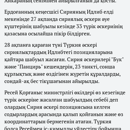
Анкараның сенімінен айырылғанын да қосты.
Ердоғанның кеңесшісі Сирияның Идлиб елді
мекенінде 27 ақпанда сириялық әскери әуе
күштерінің шабуылы кезінде 33 түрік әскериінің
қазасына осылайша пікір білдірген.
28 ақпанға қараған түні Түркия әскері
сириялықтардың Идлибтегі позицияларына
қайтара шабуыл жасаған. Сирия әскерилері "Бук"
және "Панцирь" кешендерін, 23 танкті, сонша
құрлықтық және өздігінен жүретін құралдарды,
сондай-ақ бес тікұшағынан айырылды.
Ресей Қорғаныс министрлігі өкілдері өз кезегінде
түрік әскеріне жасалған шабуылдың себебі деп
олардың Сирия әскері позициясына келген
содырлардың арасында қалып қойғанын және өз
координаттарын бермегенін атаған. Түркия
болса Ресеймен іс-қимылды үйлестіру бойынша