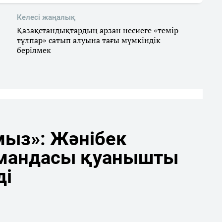
Келесі жаңалық
Қазақстандықтардың арзан несиеге «темір
тұлпар» сатып алуына тағы мүмкіндік
берілмек
мыз»: Жәнібек
мандасы қуанышты
ді