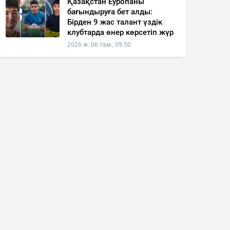
Қазақстан Еуропаны
бағындыруға бет алды:
Бірден 9 жас талант үздік
клубтарда өнер көрсетіп жүр
2026 ж. 06 там., 09:50