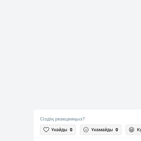
Сіздің реакцияңыз?
Ұнайды
0
Ұнамайды
0
К