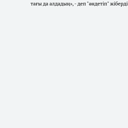
тағы да алдадың», - деп "әндетіп" жіберді