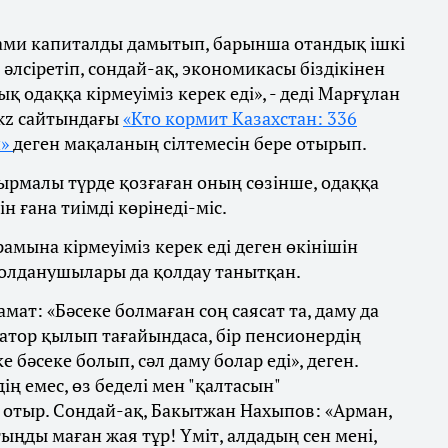
ами капиталды дамытып, барынша отандық ішкі
 әлсіретіп, сондай-ақ, экономикасы біздікінен
одаққа кірмеуіміз керек еді», - деді Марғұлан
kz сайтындағы
«Кто кормит Казахстан: 336
н»
деген мақаланың сілтемесін бере отырып.
ырмалы түрде қозғаған оның сөзінше, одаққа
 ғана тиімді көрінеді-міс.
мына кірмеуіміз керек еді деген өкінішін
і қолданушылары да қолдау танытқан.
мат: «Бәсеке болмаған соң саясат та, даму да
атор қылып тағайындаса, бір пенсионердің
бәсеке болып, сәл даму болар еді», деген.
дің емес, өз беделі мен "қалтасын"
п отыр. Сондай-ақ, Бакытжан Нахыпов: «Арман,
ыңды маған жая тұр! Үміт, алдадың сен мені,