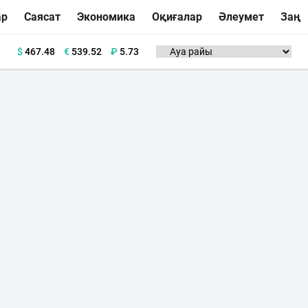
ар
Саясат
Экономика
Оқиғалар
Әлеумет
Заң
$
467.48
€
539.52
₽
5.73