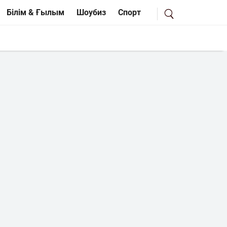
Білім & Ғылым
Шоубиз
Спорт