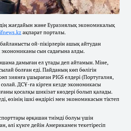
елдің жағдайын және Еуразиялық экономикалық
ifnews.kz
ақпарат порталы.
а байланысты ой-пікірлерін ашық айтудан
ы экономиканы сын садағына алды.
ршама дамыған ел ұтады деп айтамын. Міне,
осылай болған еді. Пайданың көп бөлігін
көп зиянға ұшыраған PIGS елдері (Португалия,
 солай. ДСҰ-ға кірген кезде экономикасы
лғаны қосалқы шикізат көздері болып қалады.
ді, өзінің ішкі өндірісі мен экономикасын тіктеп
порттары әрқашан тиімді болуы үшін
н, әлі күнге дейін Америкамен текетіресіп