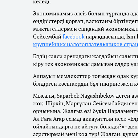
келеді.
Экономикамыз әлсіз болып тұрғанда ад
өндірістерді қорғап, валютаны біртіндеп
мықты елдермен ешқандай экономикалық 
Сейсембай
facebook
парақшасында, lsm.
крупнейших налогоплательщиков стра
Елдің саяси аренадағы жағдайын салыст
кіру тек экономикасы дамыған елдер үшін
Алпауыт мемлекеттер тоғысқан одақ құра
білдірген кәсіпкердің бұл пікіріне жел
Мысалы, Saparbek Nagashibekov деген аза
жоқ. Шіркін, Марғұлан Сейсембайды сен
орнынына. Жалғыз өзі бүкіл Парламентке 
Ал Fara Arap есімді аккаунттың иесі: «Ел
ойлайтындарға не айтуға болады?» - де
адастырмай мені қоя тұр! Жалған, құшағ