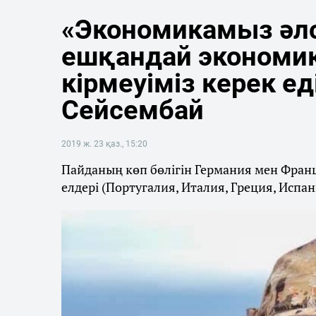
«Экономикамыз әлс
ешқандай экономи
кірмеуіміз керек ед
Сейсембай
2019 ж. 23 қаз., 15:20
Пайданың көп бөлігін Германия мен Франц
елдері (Португалия, Италия, Греция, Испан