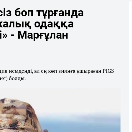
із боп тұрғанда
калық одаққа
і» - Марғұлан
ия иемденді, ал ең көп зиянға ұшыраған PIGS
ия) болды.