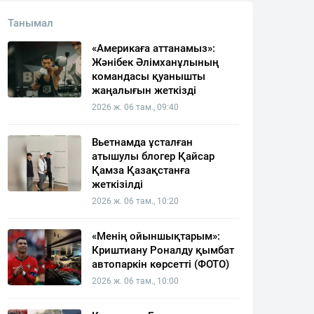
Танымал
«Америкаға аттанамыз»:
Жәнібек Әлімханұлының
командасы қуанышты
жаңалығын жеткізді
2026 ж. 06 там., 09:40
Вьетнамда ұсталған
атышулы блогер Қайсар
Қамза Қазақстанға
жеткізілді
2026 ж. 06 там., 10:20
«Менің ойыншықтарым»:
Криштиану Роналду қымбат
автопаркін көрсетті (ФОТО)
2026 ж. 06 там., 10:00