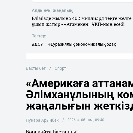
Алдыңғы жаңалық
Елімізде жылына 402 миллиард теңге желге
ұшып жатыр - «Атамекен» ҰКП-ның есебі
Тегтер:
#ДСҰ
#Еуразиялық экономикалық одақ
Басты бет
Спорт
«Америкаға аттана
Әлімханұлының ко
жаңалығын жеткіз
Лунара Арынбек
2026 ж. 06 там., 09:40
Бәрі қайта басталды!