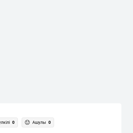
үлкілі
0
Ашулы
0