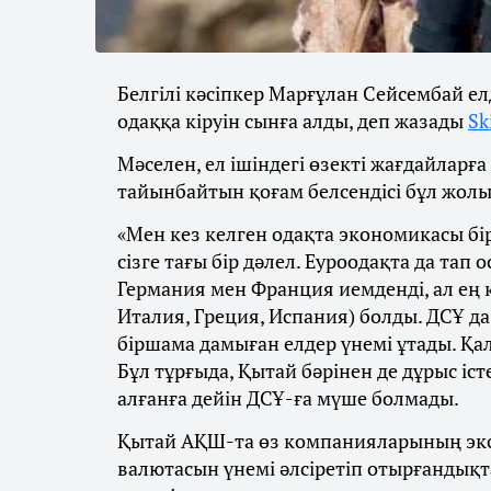
Белгілі кәсіпкер Марғұлан Сейсембай 
одаққа кіруін сынға алды, деп жазады
Sk
Мәселен, ел ішіндегі өзекті жағдайларғ
тайынбайтын қоғам белсендісі бұл жол
«Мен кез келген одақта экономикасы бі
сізге тағы бір дәлел. Еуроодақта да тап 
Германия мен Франция иемденді, ал ең 
Италия, Греция, Испания) болды. ДСҰ да
біршама дамыған елдер үнемі ұтады. Қа
Бұл тұрғыда, Қытай бәрінен де дұрыс істе
алғанға дейін ДСҰ-ға мүше болмады.
Қытай АҚШ-та өз компанияларының экс
валютасын үнемі әлсіретіп отырғандықта