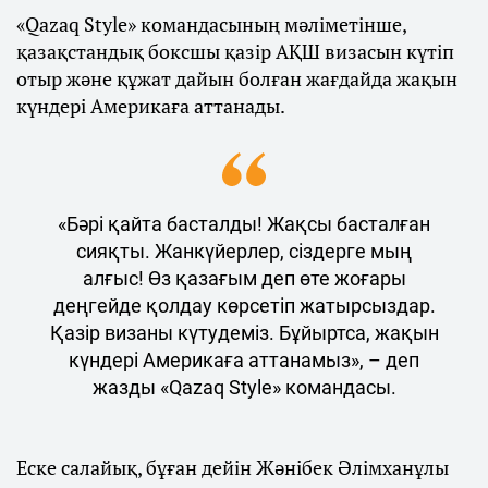
«Qazaq Style» командасының мәліметінше,
қазақстандық боксшы қазір АҚШ визасын күтіп
отыр және құжат дайын болған жағдайда жақын
күндері Америкаға аттанады.
«Бәрі қайта басталды! Жақсы басталған
сияқты. Жанкүйерлер, сіздерге мың
алғыс! Өз қазағым деп өте жоғары
деңгейде қолдау көрсетіп жатырсыздар.
Қазір визаны күтудеміз. Бұйыртса, жақын
күндері Америкаға аттанамыз», – деп
жазды «Qazaq Style» командасы.
Еске салайық, бұған дейін Жәнібек Әлімханұлы