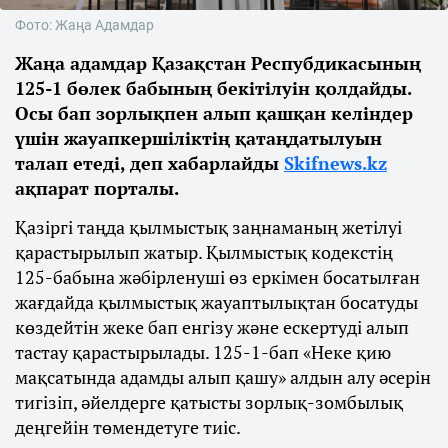
Фото: Жаңа Адамдар
Жаңа адамдар Қазақстан Респубдикасының
125-1 бөлек бабының бекітілуін қолдайды.
Осы бап зорлықпен алып қашқан келіндер
үшін жауапкершіліктің қатаңдатылуын
талап етеді, деп хабарлайды
Skifnews.kz
ақпарат порталы.
Қазіргі таңда қылмыстық заңнаманың жетілуі
қарастырылып жатыр. Қылмыстық кодекстің
125-бабына жәбірленуші өз еркімен босатылған
жағдайда қылмыстық жауаптылықтан босатуды
көздейтін жеке бап енгізу және ескертуді алып
тастау қарастырылады. 125-1-бап «Неке қию
мақсатында адамды алып қашу» алдын алу әсерін
тигізіп, әйелдерге қатысты зорлық-зомбылық
деңгейін төмендетуге тиіс.