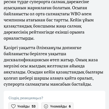
ресми түрде суперорта салмақ дәрежесіне
ауысқанын жариялаған болатын. Осыған
байланысты ол орта салмақтағы WBO әлем
чемпионы атағынан бас тартты. Кейін ұйым
қазақстандық боксшыны жаңа салмақ
дәрежесінің рейтингінде екінші орынға
орналастырды.
Қазіргі уақытта Әлімханұлы допингке
байланысты берілген уақытша
дисквалификациясын өтеп жатыр. Оның жаза
мерзімі осы жылдың желтоқсан айында
аяқталады. Осыдан кейін қазақстандық былғары
қолғап шебері шаршы алаңға қайта оралып,
суперорта салмақтағы мансабын бастайды.
Сіздің реакцияңыз?
Ұнайды
53
Ұнамайды
6