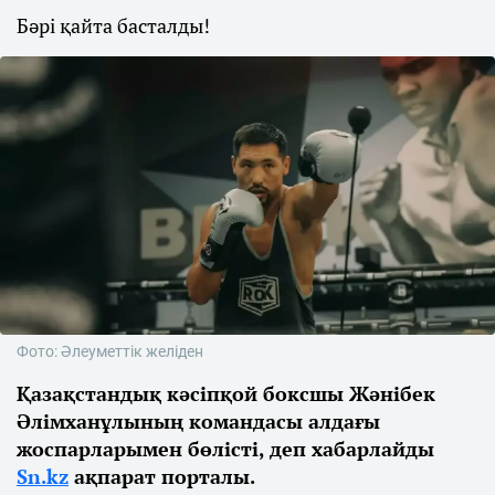
Бәрі қайта басталды!
Фото: Әлеуметтік желіден
Қазақстандық кәсіпқой боксшы Жәнібек
Әлімханұлының командасы алдағы
жоспарларымен бөлісті, деп хабарлайды
Sn.kz
ақпарат порталы.