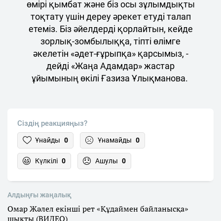
өмірі қымбат және біз осы зұлымдықты
тоқтату үшін дереу әрекет етуді талап
етеміз. Біз әйелдерді қорлайтын, кейде
зорлық-зомбылыққа, тіпті өлімге
әкелетін «әдет-ғұрыпқа» қарсымыз, -
дейді «Жаңа Адамдар» жастар
ұйымының өкілі Ғазиза Ұлықманова.
Сіздің реакцияңыз?
Ұнайды
0
Ұнамайды
0
Күлкілі
0
Ашулы
0
Алдыңғы жаңалық
Омар Жәлел екінші рет «Құдаймен байланысқа»
шықты (ВИДЕО)