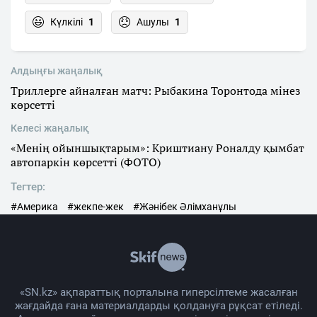
Күлкілі
1
Ашулы
1
Алдыңғы жаңалық
Триллерге айналған матч: Рыбакина Торонтода мінез
көрсетті
Келесі жаңалық
«Менің ойыншықтарым»: Криштиану Роналду қымбат
автопаркін көрсетті (ФОТО)
Тегтер:
#Америка
#жекпе-жек
#Жәнібек Әлімханұлы
«SN.kz» ақпараттық порталына гиперсілтеме жасалған
жағдайда ғана материалдарды қолдануға рұқсат етіледі.