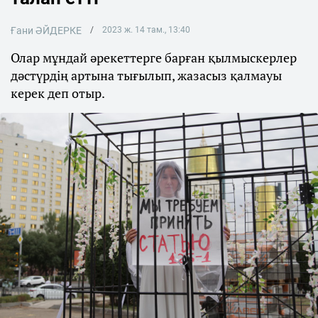
Ғани ӘЙДЕРКЕ
2023 ж. 14 там., 13:40
Олар мұндай әрекеттерге барған қылмыскерлер
дәстүрдің артына тығылып, жазасыз қалмауы
керек деп отыр.