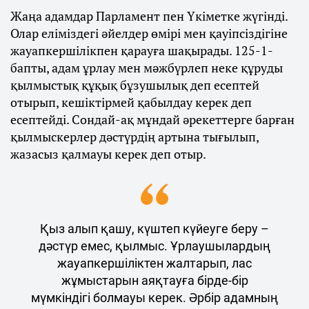
Жаңа адамдар Парламент пен Үкіметке жүгінді.
Олар еліміздегі әйелдер өмірі мен қауіпсіздігіне
жауапкершілікпен қарауға шақырады. 125-1-
бапты, адам ұрлау мен мәжбүрлеп неке құруды
қылмыстық құқық бұзушылық деп есептей
отырып, кешіктірмей қабылдау керек деп
есептейді. Сондай-ақ мұндай әрекеттерге барған
қылмыскерлер дәстүрдің артына тығылып,
жазасыз қалмауы керек деп отыр.
Қыз алып қашу, күштеп күйеуге беру –
дәстүр емес, қылмыс. Ұрлаушылардың
жауапкершіліктен жалтарып, лас
жұмыстарын аяқтауға бірде-бір
мүмкіндігі болмауы керек. Әрбір адамның