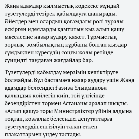
Жаңа адамдар қылмыстық кодекске мұндай
түзетулерді тезірек қабылдауға шақырады.
Әйелдер мен олардың қоғамдағы рөлі туралы
ескірген идеяларды қамтитын қыз алып қашу
мәселесіне назар аудару қажет. Тұрмыстық
зорлық-зомбылықтың құрбаны болған қыздар
сұмдықпен күресудің соңғы жолы ретінде
суицидті таңдаған жағдайлар бар.
Түзетулерді қабылдау мерзімін кешіктіруге
болмайды. Бұл бастамаға назар аудару үшін Жаңа
адамдар белсендісі Ғазиза Ұлықманова
қалыңдық көйлегін киіп, той үлгісінде
безендірілген тормен Астананы аралап шықты.
«Алып қашу» торы Министрліктер үйінің алдына
тоқтап, қозғалыс белсендісі депутаттарға
түзетулердің енгізілуін талап еткен
плакаттармен үндеу тастады.