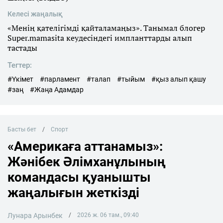
Келесі жаңалық
«Менің қателігімді қайталамаңыз». Танымал блогер
Super.mamasita кеудесіндегі импланттарды алып
тастады
Тегтер:
#Үкімет
#парламент
#талап
#тыйым
#қыз алып қашу
#заң
#Жаңа Адамдар
Басты бет
Спорт
«Америкаға аттанамыз»:
Жәнібек Әлімханұлының
командасы қуанышты
жаңалығын жеткізді
Лунара Арынбек
2026 ж. 06 там., 09:40