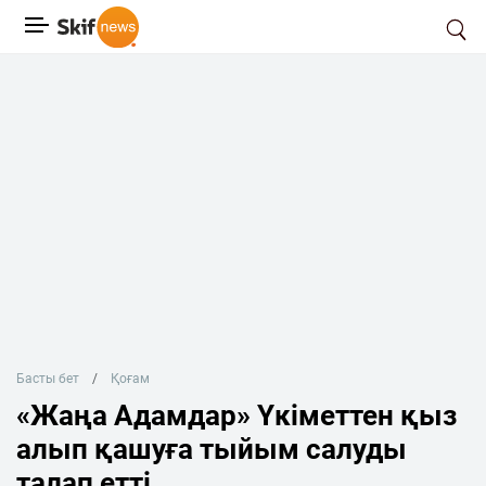
Басты бет
Қоғам
«Жаңа Адамдар» Үкіметтен қыз
алып қашуға тыйым салуды
талап етті