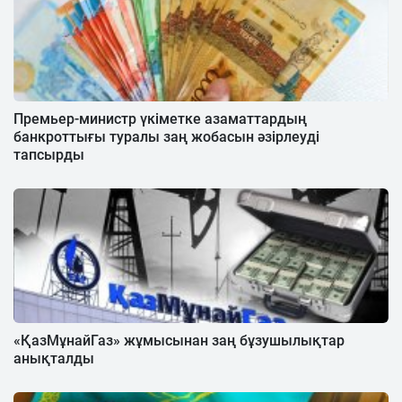
Премьер-министр үкіметке азаматтардың
банкроттығы туралы заң жобасын әзірлеуді
тапсырды
«ҚазМұнайГаз» жұмысынан заң бұзушылықтар
анықталды