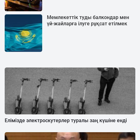
Мемлекеттік туды балкондар мен
үй-жайларға ілуге ​​рұқсат етілмек
Елімізде электроскутерлер туралы заң күшіне енді