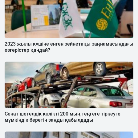
2023 жылы күшіне енген зейнетақы заңнамасындағы
өзгерістер қандай?
Сенат шетелдік көлікті 200 мың теңгеге тіркеуге
мүмкіндік беретін заңды қабылдады