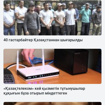
40 гастарбайтер Қазақстаннан шығарылды
«Қазақтелеком» кей қызметін тұтынушылар
құқығын бұза отырып міндеттеген