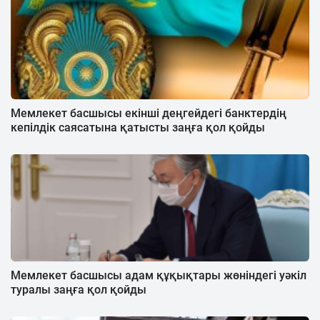
Мемлекет басшысы екінші деңгейдегі банктердің
кепілдік саясатына қатысты заңға қол қойды
Мемлекет басшысы адам құқықтары жөніндегі уәкіл
туралы заңға қол қойды