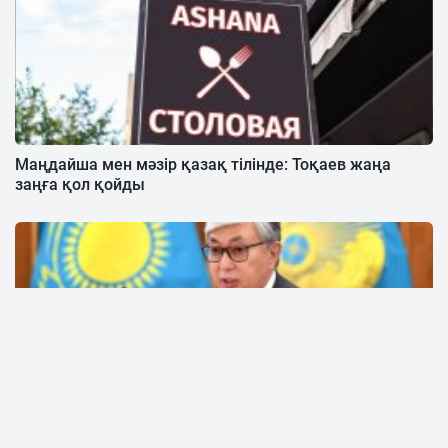
Маңдайша мен мәзір қазақ тілінде: Тоқаев жаңа
заңға қол қойды
Тоқаев өлім жазасын жою туралы заңға қол қойды