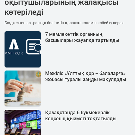
оқытушыларының жалақысы
көтеріледі
Бюджеттен әр грантқа бөлінетін қаражат көлемін көбейту керек.
7 мемлекеттік органның
басшылары жауапқа тартылды
Мәжіліс «Ұлттық қор – балаларға»
жобасы туралы заңды мақұлдады
Қазақстанда 6 букмекерлік
кеңсенің қызметі тоқтатылды