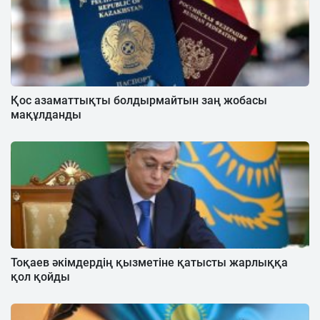
Қос азаматтықты болдырмайтын заң жобасы
мақұлданды
Тоқаев әкімдердің қызметіне қатысты жарлыққа
қол қойды