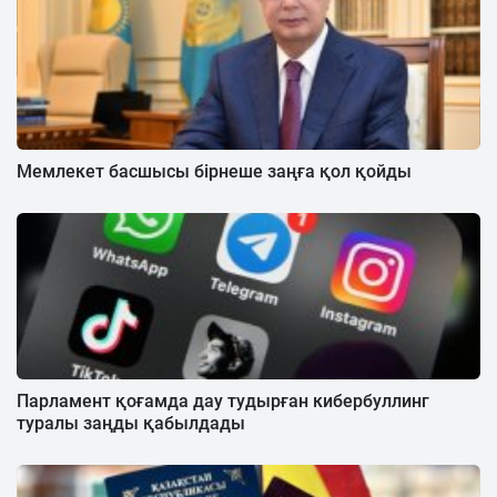
Мемлекет басшысы бірнеше заңға қол қойды
Парламент қоғамда дау тудырған кибербуллинг
туралы заңды қабылдады