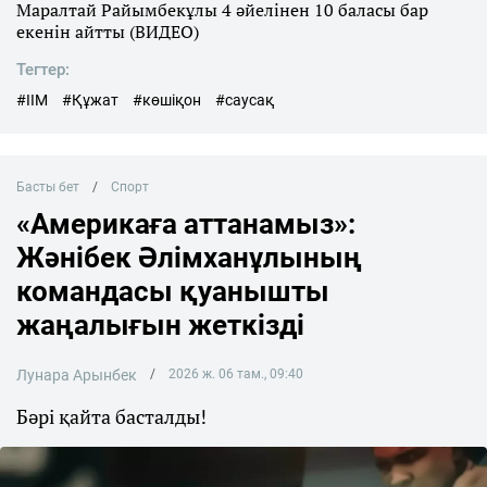
Маралтай Райымбекұлы 4 әйелінен 10 баласы бар
екенін айтты (ВИДЕО)
Тегтер:
#ІІМ
#Құжат
#көшіқон
#саусақ
Басты бет
Спорт
«Америкаға аттанамыз»:
Жәнібек Әлімханұлының
командасы қуанышты
жаңалығын жеткізді
Лунара Арынбек
2026 ж. 06 там., 09:40
Бәрі қайта басталды!