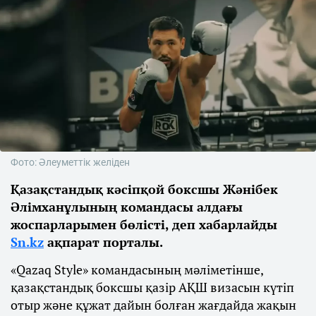
Фото: Әлеуметтік желіден
Қазақстандық кәсіпқой боксшы Жәнібек
Әлімханұлының командасы алдағы
жоспарларымен бөлісті, деп хабарлайды
Sn.kz
ақпарат порталы.
«Qazaq Style» командасының мәліметінше,
қазақстандық боксшы қазір АҚШ визасын күтіп
отыр және құжат дайын болған жағдайда жақын