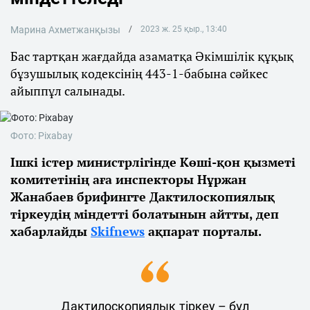
Марина Ахметжанқызы
2023 ж. 25 қыр., 13:40
Бас тартқан жағдайда азаматқа Әкімшілік құқық
бұзушылық кодексінің 443-1-бабына сәйкес
айыппұл салынады.
Фото: Pixabay
Ішкі істер министрлігінде Көші-қон қызметі
комитетінің аға инспекторы Нұржан
Жанабаев брифингте Дактилоскопиялық
тіркеудің міндетті болатынын айтты, деп
хабарлайды
Skifnews
ақпарат порталы.
Дактилоскопиялық тіркеу – бұл