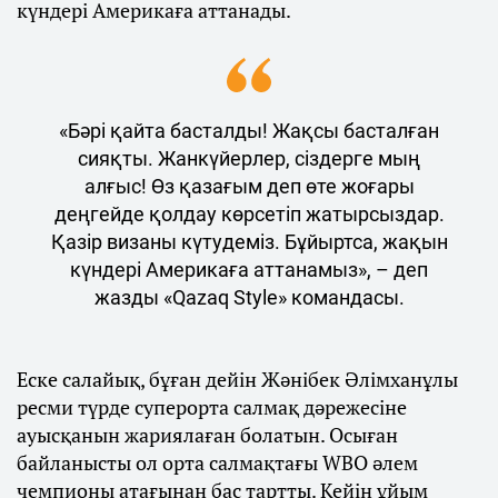
күндері Америкаға аттанады.
«Бәрі қайта басталды! Жақсы басталған
сияқты. Жанкүйерлер, сіздерге мың
алғыс! Өз қазағым деп өте жоғары
деңгейде қолдау көрсетіп жатырсыздар.
Қазір визаны күтудеміз. Бұйыртса, жақын
күндері Америкаға аттанамыз», – деп
жазды «Qazaq Style» командасы.
Еске салайық, бұған дейін Жәнібек Әлімханұлы
ресми түрде суперорта салмақ дәрежесіне
ауысқанын жариялаған болатын. Осыған
байланысты ол орта салмақтағы WBO әлем
чемпионы атағынан бас тартты. Кейін ұйым