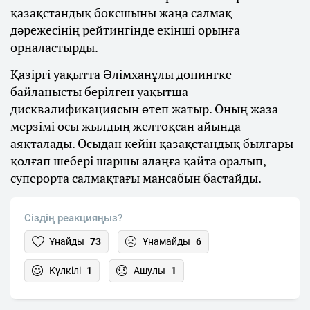
қазақстандық боксшыны жаңа салмақ
дәрежесінің рейтингінде екінші орынға
орналастырды.
Қазіргі уақытта Әлімханұлы допингке
байланысты берілген уақытша
дисквалификациясын өтеп жатыр. Оның жаза
мерзімі осы жылдың желтоқсан айында
аяқталады. Осыдан кейін қазақстандық былғары
қолғап шебері шаршы алаңға қайта оралып,
суперорта салмақтағы мансабын бастайды.
Сіздің реакцияңыз?
Ұнайды
73
Ұнамайды
6
Күлкілі
1
Ашулы
1