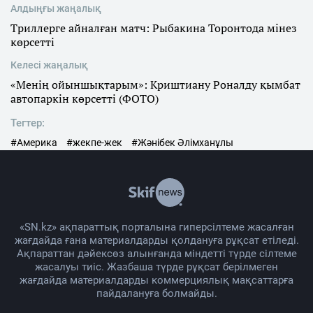
Алдыңғы жаңалық
Триллерге айналған матч: Рыбакина Торонтода мінез
көрсетті
Келесі жаңалық
«Менің ойыншықтарым»: Криштиану Роналду қымбат
автопаркін көрсетті (ФОТО)
Тегтер:
#Америка
#жекпе-жек
#Жәнібек Әлімханұлы
«SN.kz» ақпараттық порталына гиперсілтеме жасалған
жағдайда ғана материалдарды қолдануға рұқсат етіледі.
Ақпараттан дәйексөз алынғанда міндетті түрде сілтеме
жасалуы тиіс. Жазбаша түрде рұқсат берілмеген
жағдайда материалдарды коммерциялық мақсаттарға
пайдалануға болмайды.