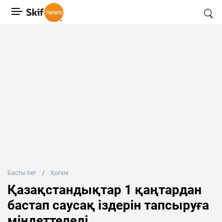
Басты бет
Қоғам
Қазақстандықтар 1 қаңтардан
бастап саусақ іздерін тапсыруға
міндеттеледі