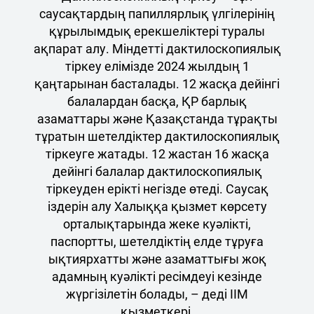
саусақтардың папиллярлық үлгілерінің
құрылымдық ерекшеліктері туралы
ақпарат алу. Міндетті дактилоскопиялық
тіркеу елімізде 2024 жылдың 1
қаңтарынан басталады. 12 жасқа дейінгі
балалардан басқа, ҚР барлық
азаматтары және Қазақстанда тұрақты
тұратын шетелдіктер дактилоскопиялық
тіркеуге жатады. 12 жастан 16 жасқа
дейінгі балалар дактилоскопиялық
тіркеуден ерікті негізде өтеді. Саусақ
іздерін алу Халыққа қызмет көрсету
орталықтарында жеке куәлікті,
паспортты, шетелдіктің елде тұруға
ықтиярхатты және азаматтығы жоқ
адамның куәлікті ресімдеуі кезінде
жүргізілетін болады, – деді ІІМ
қызметкері.