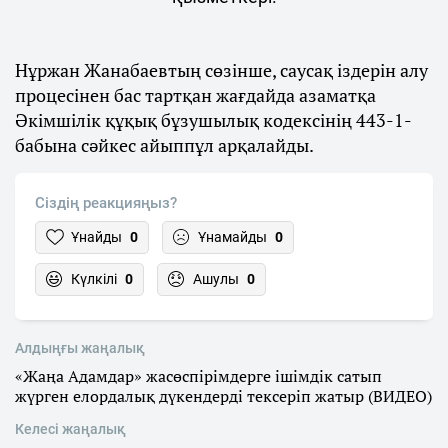
Нұржан Жанабаевтың сөзінше, саусақ іздерін алу
процесінен бас тартқан жағдайда азаматқа
Әкімшілік құқық бұзушылық кодексінің 443-1-
бабына сәйкес айыппұл арқалайды.
Сіздің реакцияңыз?
Ұнайды
0
Ұнамайды
0
Күлкілі
0
Ашулы
0
Алдыңғы жаңалық
«Жаңа Адамдар» жасөспірімдерге ішімдік сатып
жүрген елордалық дүкендерді тексеріп жатыр (ВИДЕО)
Келесі жаңалық