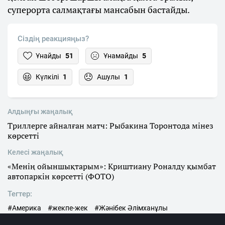
суперорта салмақтағы мансабын бастайды.
Сіздің реакцияңыз?
Ұнайды
51
Ұнамайды
5
Күлкілі
1
Ашулы
1
Алдыңғы жаңалық
Триллерге айналған матч: Рыбакина Торонтода мінез
көрсетті
Келесі жаңалық
«Менің ойыншықтарым»: Криштиану Роналду қымбат
автопаркін көрсетті (ФОТО)
Тегтер:
#Америка
#жекпе-жек
#Жәнібек Әлімханұлы