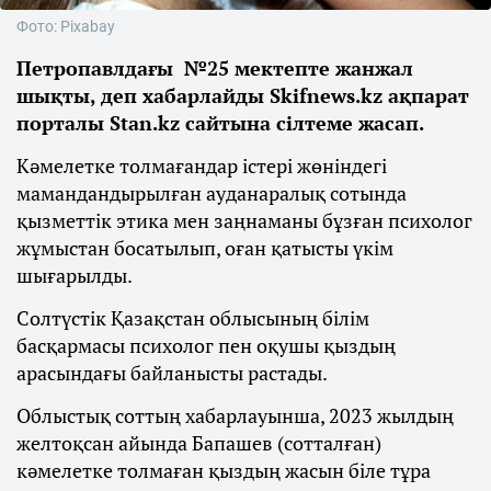
Фото: Pixabay
Петропавлдағы №25 мектепте жанжал
шықты, деп хабарлайды Skifnews.kz ақпарат
порталы Stan.kz сайтына сілтеме жасап.
Кәмелетке толмағандар істері жөніндегі
мамандандырылған ауданаралық сотында
қызметтік этика мен заңнаманы бұзған психолог
жұмыстан босатылып, оған қатысты үкім
шығарылды.
Солтүстік Қазақстан облысының білім
басқармасы психолог пен оқушы қыздың
арасындағы байланысты растады.
Облыстық соттың хабарлауынша, 2023 жылдың
желтоқсан айында Бапашев (сотталған)
кәмелетке толмаған қыздың жасын біле тұра