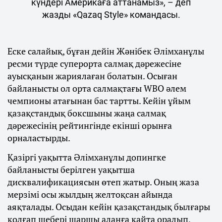
күндері Америкаға аттанамыз», – деп
жазды «Qazaq Style» командасы.
Еске салайық, бұған дейін Жәнібек Әлімханұлы
ресми түрде суперорта салмақ дәрежесіне
ауысқанын жариялаған болатын. Осыған
байланысты ол орта салмақтағы WBO әлем
чемпионы атағынан бас тартты. Кейін ұйым
қазақстандық боксшыны жаңа салмақ
дәрежесінің рейтингінде екінші орынға
орналастырды.
Қазіргі уақытта Әлімханұлы допингке
байланысты берілген уақытша
дисквалификациясын өтеп жатыр. Оның жаза
мерзімі осы жылдың желтоқсан айында
аяқталады. Осыдан кейін қазақстандық былғары
қолғап шебері шаршы алаңға қайта оралып,