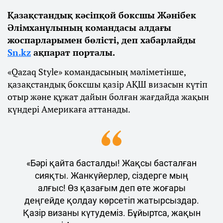
Қазақстандық кәсіпқой боксшы Жәнібек
Әлімханұлының командасы алдағы
жоспарларымен бөлісті, деп хабарлайды
Sn.kz
ақпарат порталы.
«Qazaq Style» командасының мәліметінше,
қазақстандық боксшы қазір АҚШ визасын күтіп
отыр және құжат дайын болған жағдайда жақын
күндері Америкаға аттанады.
«Бәрі қайта басталды! Жақсы басталған
сияқты. Жанкүйерлер, сіздерге мың
алғыс! Өз қазағым деп өте жоғары
деңгейде қолдау көрсетіп жатырсыздар.
Қазір визаны күтудеміз. Бұйыртса, жақын