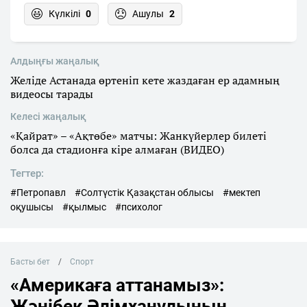
Күлкілі
0
Ашулы
2
Алдыңғы жаңалық
Желіде Астанада өртеніп кете жаздаған ер адамның
видеосы тарады
Келесі жаңалық
«Қайрат» – «Ақтөбе» матчы: Жанкүйерлер билеті
болса да стадионға кіре алмаған (ВИДЕО)
Тегтер:
#Петропавл
#Солтүстік Қазақстан облысы
#мектеп
оқушысы
#қылмыс
#психолог
Басты бет
Спорт
«Америкаға аттанамыз»:
Жәнібек Әлімханұлының