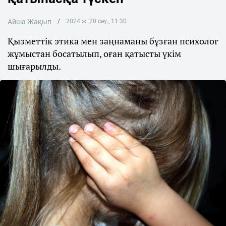
Айша Жақып
2024 ж. 20 сәу., 11:30
Қызметтік этика мен заңнаманы бұзған психолог
жұмыстан босатылып, оған қатысты үкім
шығарылды.