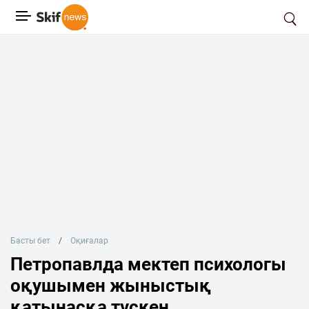
Басты бет
Оқиғалар
Петропавлда мектеп психологы
оқушымен жыныстық
қатынасқа түскен