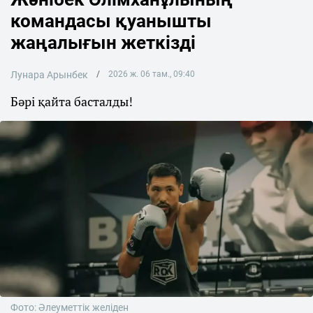
командасы қуанышты
жаңалығын жеткізді
Лунара Арынбек
2026 ж. 06 там., 09:40
Бәрі қайта басталды!
Фото: Әлеуметтік желіден