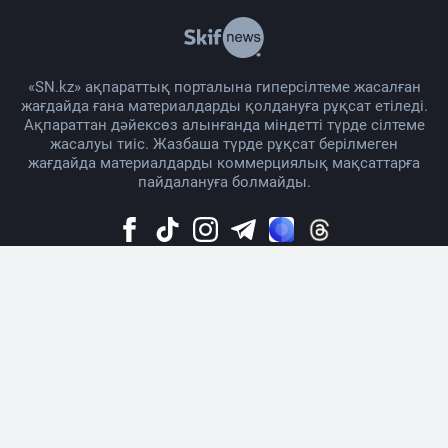
«SN.kz» ақпараттық порталына гиперсілтеме жасалған
жағдайда ғана материалдарды қолдануға рұқсат етіледі.
Ақпараттан дәйексөз алынғанда міндетті түрде сілтеме
жасалуы тиіс. Жазбаша түрде рұқсат берілмеген
жағдайда материалдарды коммерциялық мақсаттарға
пайдалануға болмайды.
Жоба жайында
Материалды қолдану тәртібі
Байланыс
Жарнама