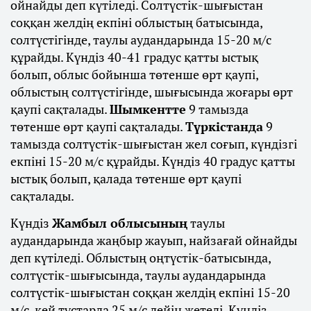
ойнайды деп күтіледі. Солтүстік-шығыстан
соққан желдің екпіні облыстың батысында,
солтүстігінде, таулы аудандарында 15-20 м/с
құрайды. Күндіз 40-41 градус қатты ыстық
болып, облыс бойынша төтенше өрт қаупі,
облыстың солтүстігінде, шығысында жоғары өрт
қаупі сақталады.
Шымкентте
9 тамызда
төтенше өрт қаупі сақталады.
Түркістанда
9
тамызда солтүстік-шығыстан жел соғып, күндізгі
екпіні 15-20 м/с құрайды. Күндіз 40 градус қатты
ыстық болып, қалада төтенше өрт қаупі
сақталады.
Күндіз
Жамбыл облысының
таулы
аудандарында жаңбыр жауып, найзағай ойнайды
деп күтіледі. Облыстың оңтүстік-батысында,
солтүстік-шығысында, таулы аудандарында
солтүстік-шығыстан соққан желдің екпіні 15-20
м/с, кей тұстарда 25 м/с дейін жетеді. Күндіз