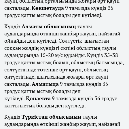
қаупі, облыстың орталығында жоғары өрт қаупі
сақталады.
Көкшетауда
9 тамызда күндіз 35
градус қатты ыстық болады деп күтіледі.
Күндіз
Алматы облысының
таулы
аудандарында өткінші жаңбыр жауып, найзағай
ойнайды деп күтіледі. Солтүстік-шығыстан
соққан желдің күндізгі екпіні облыстың таулы
аудандарында 15-20 м/с құрайды. Күндіз 35-38
градус қатты ыстық болып, облыстың батысында,
солтүстігінде төтенше өрт қаупі, облыстың
оңтүстігінде, шығысында жоғары өрт қаупі
сақталады.
Алматыда
9 тамызда күндіз 35
градус қатты ыстық болады деп
күтіледі.
Қонаевта
9 тамызда күндіз 36 градус
қатты ыстық болады деп күтіледі.
Күндіз
Түркістан облысының
таулы
аудандарында өткінші жаңбыр жауып, найзағай