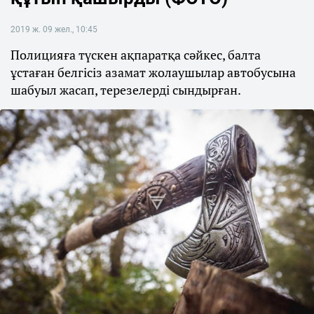
2019 ж. 09 жел., 10:45
Полицияға түскен ақпаратқа сәйкес, балта
ұстаған белгісіз азамат жолаушылар автобусына
шабуыл жасап, терезелерді сындырған.