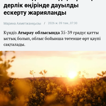
дерлік өңірінде дауылды
ескерту жарияланды
Марина Ахметжанқызы
2026 ж. 09 там., 07:30
Күндіз
Атырау облысында
35-39 градус қатты
ыстық болып, облыс бойынша төтенше өрт қаупі
сақталады.