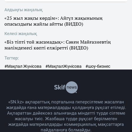
Алдыңғы жаңалық
«25 жыл жақсы көрдім»: Айгүл жақынының
опасыздығы жайлы айтты (ВИДЕО)
Келесі жаңалық
«Біз тіпті той жасамадық»: Сәкен Майғазиевтің
мәлімдемесі көпті елжіретті (ВИДЕО)
Тегтер:
#Мақпал Жүнісова
#МақпалЖүнісова
#шоу-бизнес
«SN.kz» ақпараттық порталына гиперсілтеме жасалған
жағдайда ғана материалдарды қолдануға рұқсат етіледі.
Ақпараттан дәйексөз алынғанда міндетті түрде сілтеме
жасалуы тиіс. Жазбаша түрде рұқсат берілмеген
жағдайда материалдарды коммерциялық мақсаттарға
пайдалануға болмайды.