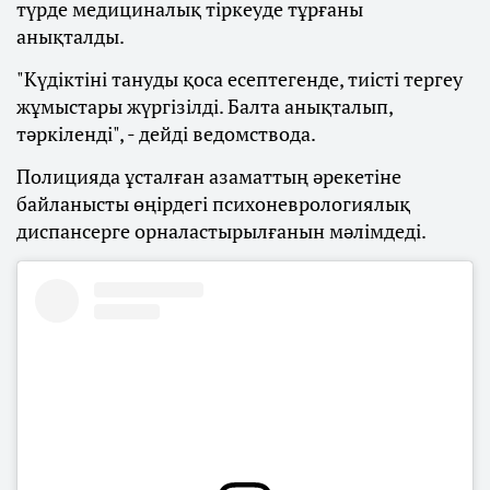
түрде медициналық тіркеуде тұрғаны
анықталды.
"Күдіктіні тануды қоса есептегенде, тиісті тергеу
жұмыстары жүргізілді. Балта анықталып,
тәркіленді", - дейді ведомствода.
Полицияда ұсталған азаматтың әрекетіне
байланысты өңірдегі психоневрологиялық
диспансерге орналастырылғанын мәлімдеді.