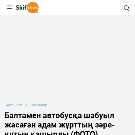
Басты бет
Оқиғалар
Балтамен автобусқа шабуыл
жасаған адам жұрттың зәре-
құтын қашырды (ФОТО)