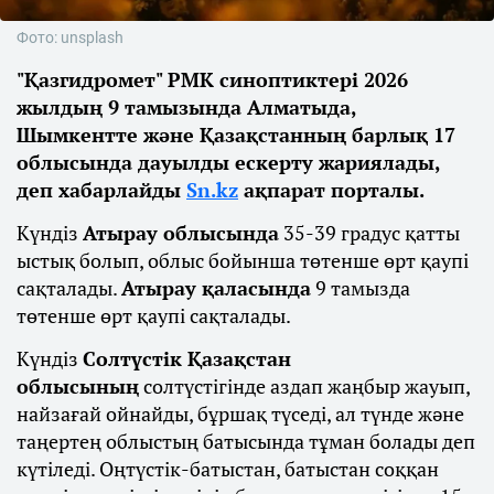
Фото: unsplash
"Қазгидромет" РМК синоптиктері 2026
жылдың 9 тамызында Алматыда,
Шымкентте және Қазақстанның барлық 17
облысында дауылды ескерту жариялады,
деп хабарлайды
Sn.kz
ақпарат порталы.
Күндіз
Атырау облысында
35-39 градус қатты
ыстық болып, облыс бойынша төтенше өрт қаупі
сақталады.
Атырау қаласында
9 тамызда
төтенше өрт қаупі сақталады.
Күндіз
Солтүстік Қазақстан
облысының
солтүстігінде аздап жаңбыр жауып,
найзағай ойнайды, бұршақ түседі, ал түнде және
таңертең облыстың батысында тұман болады деп
күтіледі. Оңтүстік-батыстан, батыстан соққан