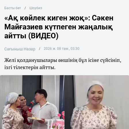
Басты бет
Шоубиз
«Ақ көйлек киген жоқ»: Сәкен
Майғазиев күтпеген жаңалық
айтты (ВИДЕО)
Сағыныш Назар
2026 ж. 08 там., 03:30
Желі қолданушылары әншінің бұл ісіне сүйсініп,
ізгі тілектерін айтты.