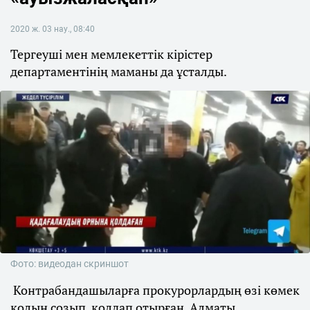
2020 ж. 03 нау., 08:40
Тергеуші мен мемлекеттік кірістер
департаментінің маманы да ұсталды.
Фото: видеодан скриншот
Контрабандашыларға прокурорлардың өзі көмек
қолын созып, қолдап отырған. Алматы