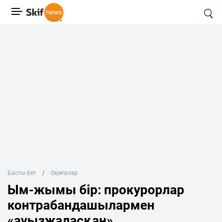
Басты бет
Оқиғалар
Ым-жымы бір: прокурорлар
контрабандашылармен
«ауызжаласқан»