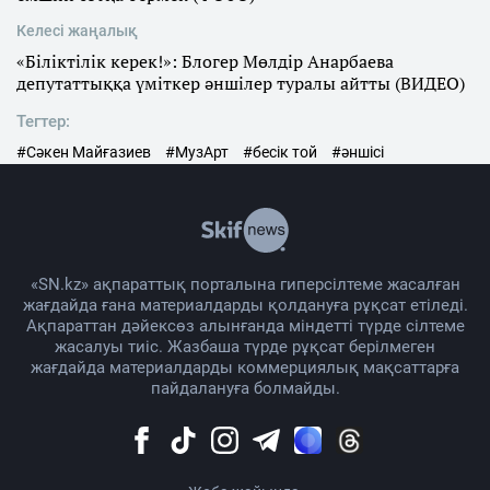
Келесі жаңалық
«Біліктілік керек!»: Блогер Мөлдір Анарбаева
депутаттыққа үміткер әншілер туралы айтты (ВИДЕО)
Тегтер:
#Сәкен Майғазиев
#МузАрт
#бесік той
#әншісі
«SN.kz» ақпараттық порталына гиперсілтеме жасалған
жағдайда ғана материалдарды қолдануға рұқсат етіледі.
Ақпараттан дәйексөз алынғанда міндетті түрде сілтеме
жасалуы тиіс. Жазбаша түрде рұқсат берілмеген
жағдайда материалдарды коммерциялық мақсаттарға
пайдалануға болмайды.