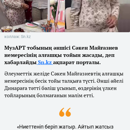
коллаж: Sn.kz
МузАРТ тобының әншісі Сәкен Майғазиев
немересінің алғашқы тойын жасады, деп
хабарлайды
Sn.kz
ақпарат порталы.
Әлеуметтік желіде Сәкен Майғазиевтің алғашқы
немересінің бесік тойы талқыға түсті. Әнші әйелі
Динараға тәтті бәліш ұсынып, өздерінің үлкен
тойларының болмағанын мәлім етті.
«Ниеттеніп беріп жатыр. Айтып жатсыз