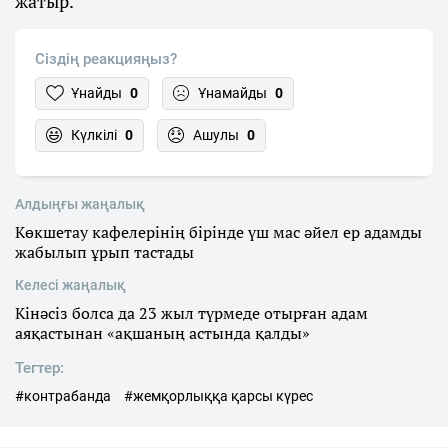
жатыр.
Сіздің реакцияңыз?
Ұнайды
0
Ұнамайды
0
Күлкілі
0
Ашулы
0
Алдыңғы жаңалық
Көкшетау кафелерінің бірінде үш мас әйел ер адамды
жабылып ұрып тастады
Келесі жаңалық
Кінәсіз болса да 23 жыл түрмеде отырған адам
аяқастынан «ақшаның астында қалды»
Тегтер:
#контрабанда
#жемқорлыққа қарсы күрес