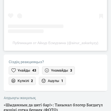
Публикация от Айнур Есмурзина (@ainur_askarkyzy)
Сіздің реакцияңыз?
Ұнайды
43
Ұнамайды
3
Күлкілі
2
Ашулы
1
Алдыңғы жаңалық
«Шыдамның да шегі бар!»: Танымал блогер Бағдагүл
емшіні сотқа бермек (ФОТО)