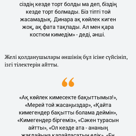
сіздің кезде торт болды ма деп, біздің
кезде торт болмады. Біз тіпті той
жасамадық. Динара ақ көйлек киген
жоқ, ақ фата тақпады. Ал мен қара
костюм кимедім» - деді, әнші.
Желі қолданушылары әншінің бұл ісіне сүйсініп,
ізгі тілектерін айтты.
«Ақ көйлек кимесекте бақыттымыз!»,
«Мерей той жасаңыздар», «Қайта
кимегендер бақытты болама деймін»,
«Кимегендер біргеміз», «Сәкен турасын
айтты», «Ол кезде ата - ананың
жағдайына қарайласатын едік», «Ең