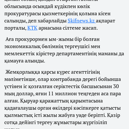
облысында осындай күдікпен көлік
прокуратурасы қызметкерінің қолына кісен
салынды, деп хабарлайды
Skifnews.kz
ақпарат
порталы,
КТК
арнасына сілтеме жасап.
Аға прокурормен ым-жымы бір болған
экономикалық бөлімнің тергеушісі мен
мемлекеттік кірістер департаментінің маманы да
қамауға алынды.
Жемқорлыққа қарсы күрес агенттігінің
мәліметінше, олар контрабанда дерегі бойынша
үстінен іс қозғалған серіктестік басшысынан 30
мың доллар, яғни 11 миллион теңгеден аса пара
алған. Қыруар қаражаттың қарымтасына
қадағалаушы орган өкілдері кәсіпкерге қатысты
қылмыстық істі жылы жабуға уәде беріпті. Қазір
сотқа дейінгі тергеу жұмыстары жүргізіліп