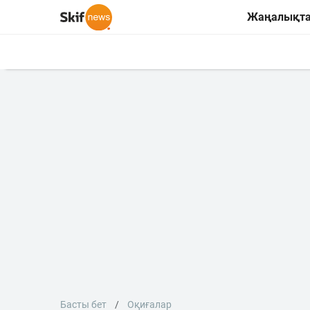
Жаңалықт
Басты бет
Оқиғалар