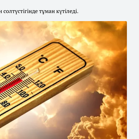
солтүстігінде тұман күтіледі.