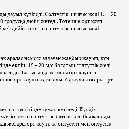
ы дауыл күтіледі. Солтүстік-шығыс желі 15 – 20
0 градусқа дейін жетеді. Төтенше өрт қаупі
5 м/с дейін жететін солтүстік-шығыс желі
ақ аралас немесе аздаған жаңбыр жауып, күн
нде екпіні 15 – 20 м/с болатын солтүстік желі
йін ысиды. Батысында жоғары өрт қаупі, ал
нше өрт қаупі сақталады. Ақтауда жоғары өрт
н солтүстігінде тұман күтіледі. Күндіз
0 м/с болатын солтүстік-батыс желі болжанады.
 жоғары өрт қаупі, ал оңтүстігі мен оңтүстік-