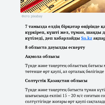
Фото: pixabay
7 тамызда елдің бірқатар өңірінде 
күркіреп, күшті жел, тұман, шаңды 
күтіледі, деп хабарлайды
Sn.kz
ақпар
8 облыста дауылды ескерту
Ақмола облысы
Түнде және таңертең облыстың батысы м
төтенше өрт қаупі, ал орталық бөлігінде
Солтүстік Қазақстан облысы
Түнде және таңертең батыста тұман күті
шығысында екпіні 15 – 20 м/с соғатын с
солтүстігінде жоғары өрт қаупі сақталад