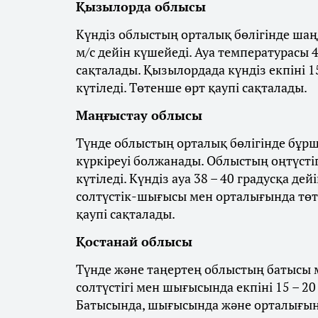
Қызылорда облысы
Күндіз облыстың орталық бөлігінде шаңд
м/с дейін күшейеді. Ауа температурасы 4
сақталады. Қызылордада күндіз екпіні 1
күтіледі. Төтенше өрт қаупі сақталады.
Маңғыстау облысы
Түнде облыстың орталық бөлігінде бұрш
күркіреуі болжанады. Облыстың оңтүстігі
күтіледі. Күндіз ауа 38 – 40 градусқа де
солтүстік-шығысы мен орталығында төте
қаупі сақталады.
Қостанай облысы
Түнде және таңертең облыстың батысы ме
солтүстігі мен шығысында екпіні 15 – 2
Батысында, шығысында және орталығында