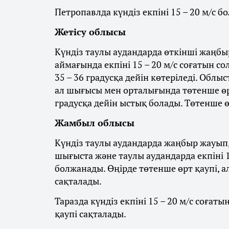
Петропавлда күндіз екпіні 15 – 20 м/с бо
Жетісу облысы
Күндіз таулы аудандарда өткінші жаңбыр
аймағында екпіні 15 – 20 м/с соғатын со
35 – 36 градусқа дейін көтеріледі. Облы
ал шығысы мен орталығында төтенше өрт
градусқа дейін ыстық болады. Төтенше ө
Жамбыл облысы
Күндіз таулы аудандарда жаңбыр жауып, 
шығыста және таулы аудандарда екпіні 1
болжанады. Өңірде төтенше өрт қаупі, а
сақталады.
Таразда күндіз екпіні 15 – 20 м/с соғат
қаупі сақталады.