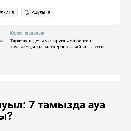
үлкілі
0
Ашулы
0
Келесі жаңалық
ты
Таразда індет жұқтыруға жол берген
лауазымды қызметкерлер сазайын тартты
уыл: 7 тамызда ауа
ды?