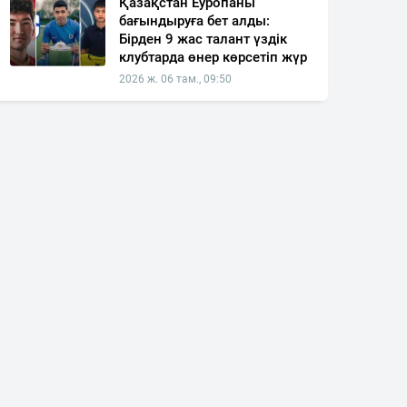
Қазақстан Еуропаны
бағындыруға бет алды:
Бірден 9 жас талант үздік
клубтарда өнер көрсетіп жүр
2026 ж. 06 там., 09:50