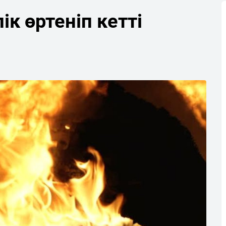
к өртеніп кетті