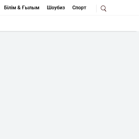
Білім & Ғылым
Шоубиз
Спорт