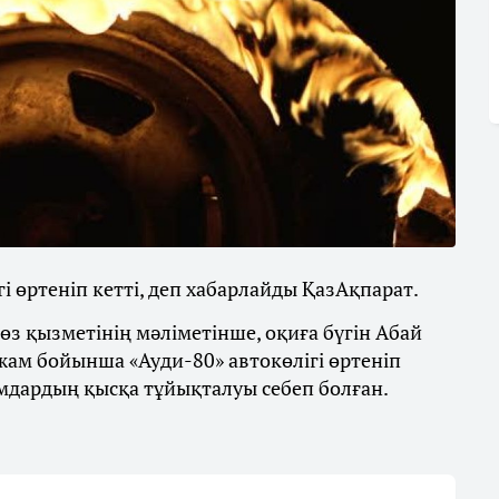
і өртеніп кетті, деп хабарлайды ҚазАқпарат.
з қызметінің мәліметінше, оқиға бүгін Абай
жам бойынша «Ауди-80» автокөлігі өртеніп
мдардың қысқа тұйықталуы себеп болған.