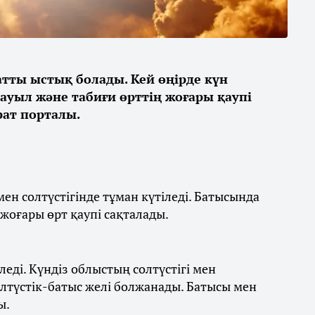
қатты ыстық болады. Кей өңірде күн
дауыл және табиғи өрттің жоғары қаупі
ат порталы.
ен солтүстігінде тұман күтіледі. Батысында
 жоғары өрт қаупі сақталады.
леді. Күндіз облыстың солтүстігі мен
олтүстік-батыс желі болжанады. Батысы мен
ы.