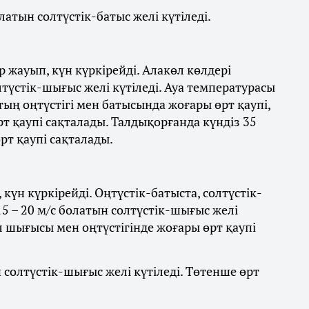
латын солтүстік-батыс желі күтіледі.
 жауып, күн күркірейді. Алакөл көлдері
лтүстік-шығыс желі күтіледі. Ауа температурасы
стың оңтүстігі мен батысында жоғары өрт қаупі,
 қаупі сақталады. Талдықорғанда күндіз 35
рт қаупі сақталады.
күн күркірейді. Оңтүстік-батыста, солтүстік-
5 – 20 м/с болатын солтүстік-шығыс желі
л шығысы мен оңтүстігінде жоғары өрт қаупі
ын солтүстік-шығыс желі күтіледі. Төтенше өрт