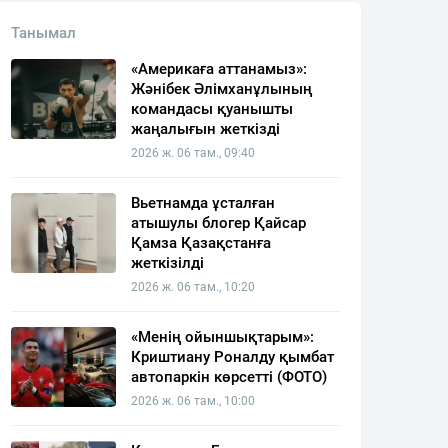
Танымал
«Америкаға аттанамыз»:
Жәнібек Әлімханұлының
командасы қуанышты
жаңалығын жеткізді
2026 ж. 06 там., 09:40
Вьетнамда ұсталған
атышулы блогер Қайсар
Қамза Қазақстанға
жеткізілді
2026 ж. 06 там., 10:20
«Менің ойыншықтарым»:
Криштиану Роналду қымбат
автопаркін көрсетті (ФОТО)
2026 ж. 06 там., 10:00