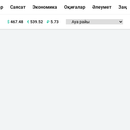
ар
Саясат
Экономика
Оқиғалар
Әлеумет
Заң
$
467.48
€
539.52
₽
5.73