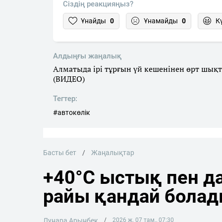
Сіздің реакцияңыз?
Ұнайды
0
Ұнамайды
0
К
Алдыңғы жаңалық
Алматыда ірі тұрғын үй кешенінен өрт шық
(ВИДЕО)
Тегтер:
#автокөлік
Басты бет
Жаңалықтар
+40°C ыстық пен да
райы қандай бола
Лунара Арынбек
2026 ж. 07 там., 07:30