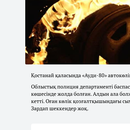
Қостанай қаласында «Ауди-80» автокөліг
Облыстық полиция департаменті баспасө
көшесінде жолда болған. Алдын ала бол
кетті. Оған көлік қозғалтқышындағы сы
Зардап шеккендер жоқ.