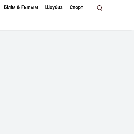
Білім & Ғылым
Шоубиз
Спорт