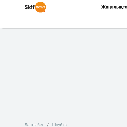
Жаңалықт
Басты бет
Шоубиз