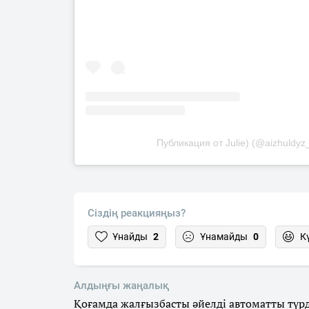
Публикация от Julie) (@aizhuldyz
Сіздің реакцияңыз?
Ұнайды
2
Ұнамайды
0
К
Алдыңғы жаңалық
Қоғамда жалғызбасты әйелді автоматты түр