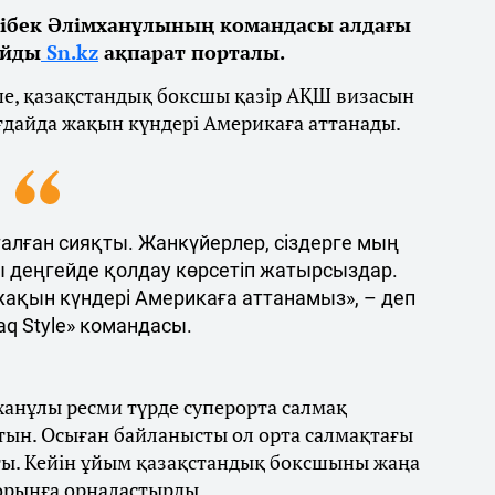
ібек Әлімханұлының командасы алдағы
айды
Sn.kz
ақпарат порталы.
ше, қазақстандық боксшы қазір АҚШ визасын
ғдайда жақын күндері Америкаға аттанады.
талған сияқты. Жанкүйерлер, сіздерге мың
ы деңгейде қолдау көрсетіп жатырсыздар.
 жақын күндері Америкаға аттанамыз», – деп
q Style» командасы.
ханұлы ресми түрде суперорта салмақ
тын. Осыған байланысты ол орта салмақтағы
ты. Кейін ұйым қазақстандық боксшыны жаңа
 орынға орналастырды.