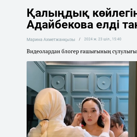
Қалыңдық көйлегі
Адайбекова елді т
Марина Ахметжанқызы
2024 ж. 23 шіл., 15:40
Видеолардан блогер ғашығының сүлулығы