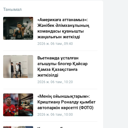
Танымал
«Америкаға аттанамыз»:
Жәнібек Әлімханұлының
командасы қуанышты
жаңалығын жеткізді
2026 ж. 06 там., 09:40
Вьетнамда ұсталған
атышулы блогер Қайсар
Қамза Қазақстанға
жеткізілді
2026 ж. 06 там., 10:20
«Менің ойыншықтарым»:
Криштиану Роналду қымбат
автопаркін көрсетті (ФОТО)
2026 ж. 06 там., 10:00