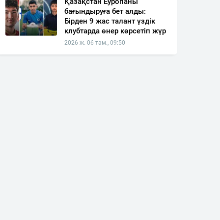
Қазақстан Еуропаны
бағындыруға бет алды:
Бірден 9 жас талант үздік
клубтарда өнер көрсетіп жүр
2026 ж. 06 там., 09:50