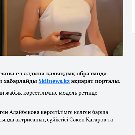
бекова ел алдына қалыңдық образында
еп хабарлайды
Skifnews.kz
ақпарат порталы.
ң жабық көрсетіліміне модель ретінде
ен Адайбекова көрсетілімге келген барша
ында актрисаның сүйіктісі Сәкен Қағаров та