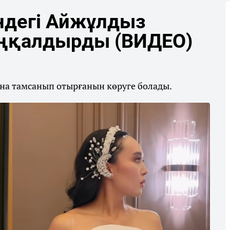
ндегі Айжұлдыз
аңқалдырды (ВИДЕО)
на тамсанып отырғанын көруге болады.