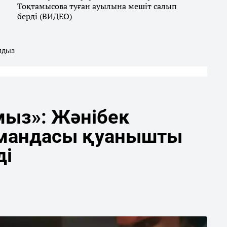
Тоқтамысова туған ауылына мешіт салып
берді (ВИДЕО)
лдыз
мыз»: Жәнібек
мандасы қуанышты
ді