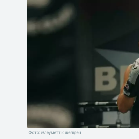
Фото: Әлеуметтік желіден