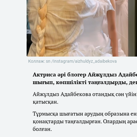
Коллаж: sn /Instagram/aizhuldyz_adaibekova
Актриса әрі блогер Айжұлдыз Адай
шығып, көпшілікті таңғалдырды, д
Айжұлдыз Адайбекова отандық сән үйіні
қатысқан.
Тұрмысқа шығатын арудың образына енг
қонақтарды таңғалдырған. Олардың арас
болған.