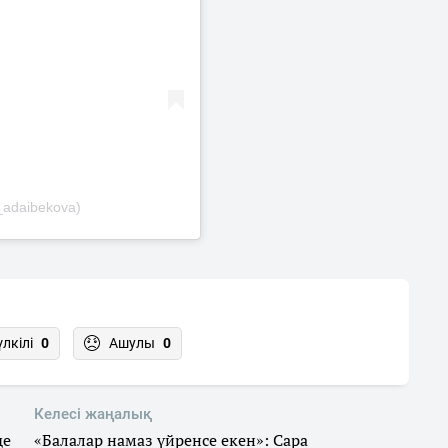
_adaibekova)
үлкілі
0
Ашулы
0
Келесі жаңалық
де
«Балалар намаз үйренсе екен»: Сара