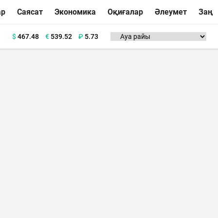
ар
Саясат
Экономика
Оқиғалар
Әлеумет
Заң
$
467.48
€
539.52
₽
5.73