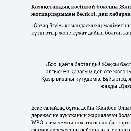
Қазақстандық кәсіпқой боксшы Жән
жоспарларымен бөлісті, деп хабарл
«Qazaq Style» командасының мәліметін
күтіп отыр және құжат дайын болған жа
«Бәрі қайта басталды! Жақсы бас
алғыс! Өз қазағым деп өте жоғар
Қазір визаны күтудеміз. Бұйыртса,
жазды «Qaza
Еске салайық, бұған дейін Жәнібек Әлім
дәрежесіне ауысқанын жариялаған бола
WBO әлем чемпионы атағынан бас тарт
салмақ дәрежесінің рейтингінде екінші