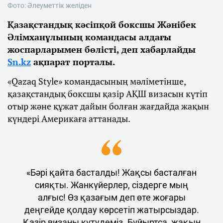
Фото: Әлеуметтік желіден
Қазақстандық кәсіпқой боксшы Жәнібек
Әлімханұлының командасы алдағы
жоспарларымен бөлісті, деп хабарлайды
Sn.kz
ақпарат порталы.
«Qazaq Style» командасының мәліметінше,
қазақстандық боксшы қазір АҚШ визасын күтіп
отыр және құжат дайын болған жағдайда жақын
күндері Америкаға аттанады.
«Бәрі қайта басталды! Жақсы басталған
сияқты. Жанкүйерлер, сіздерге мың
алғыс! Өз қазағым деп өте жоғары
деңгейде қолдау көрсетіп жатырсыздар.
Қазір визаны күтудеміз. Бұйыртса, жақын