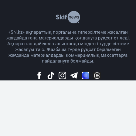
«SN.kz» ақпараттық порталына гиперсілтеме жасалған
жағдайда ғана материалдарды қолдануға рұқсат етіледі.
Ақпараттан дәйексөз алынғанда міндетті түрде сілтеме
жасалуы тиіс. Жазбаша түрде рұқсат берілмеген
жағдайда материалдарды коммерциялық мақсаттарға
пайдалануға болмайды.
Жоба жайында
Материалды қолдану тәртібі
Байланыс
Жарнама