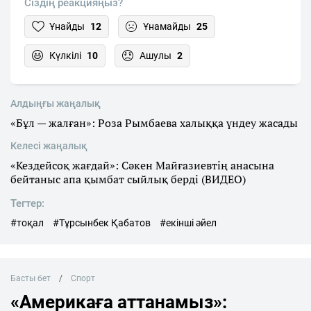
Сіздің реакцияңыз?
Ұнайды
12
Ұнамайды
25
Күлкілі
10
Ашулы
2
Алдыңғы жаңалық
«Бұл — жалған»: Роза Рымбаева халыққа үндеу жасады
Келесі жаңалық
«Кездейсоқ жағдай»: Сәкен Майғазиевтің анасына
бейтаныс апа қымбат сыйлық берді (ВИДЕО)
Тегтер:
#тоқал
#Тұрсынбек Қабатов
#екінші әйел
Басты бет
Спорт
«Америкаға аттанамыз»: