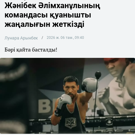
Жәнібек Әлімханұлының
командасы қуанышты
жаңалығын жеткізді
Лунара Арынбек
2026 ж. 06 там., 09:40
Бәрі қайта басталды!