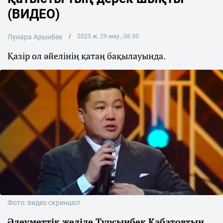
(ВИДЕО)
Лунара Арынбек
2025 ж. 29 мау., 06:30
Қазір ол әйелінің қатаң бақылауындa.
Фото: видео скриншот
Әлеуметтік желіде Тұрсынбек Қабатовтың