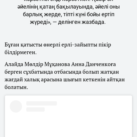
әйелінің қатаң бақылауындa, әйелі оны
барлық жерде, тіпті күні бойы ертіп
жүреді», — делінген жазбада.
Бұған қатысты өнерлі ерлі-зайыпты пікір
білдірмеген.
Алайда Мөлдір Мұқанова Анна Данченкоға
берген сұхбатында отбасында болып жатқан
жағдай халық арасына шығып кеткенін айтқан
болатын.