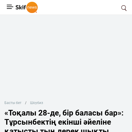
Басты бет
Шоубиз
«Тоқалы 28-де, бір баласы бар»:
Тұрсынбектің екінші әйеліне
қатысты тың дерек шықты