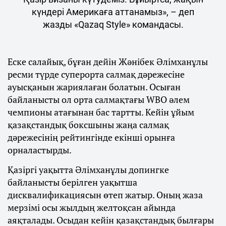
күндері Америкаға аттанамыз», – деп
жазды «Qazaq Style» командасы.
Еске салайық, бұған дейін Жәнібек Әлімханұлы
ресми түрде суперорта салмақ дәрежесіне
ауысқанын жариялаған болатын. Осыған
байланысты ол орта салмақтағы WBO әлем
чемпионы атағынан бас тартты. Кейін ұйым
қазақстандық боксшыны жаңа салмақ
дәрежесінің рейтингінде екінші орынға
орналастырды.
Қазіргі уақытта Әлімханұлы допингке
байланысты берілген уақытша
дисквалификациясын өтеп жатыр. Оның жаза
мерзімі осы жылдың желтоқсан айында
аяқталады. Осыдан кейін қазақстандық былғары