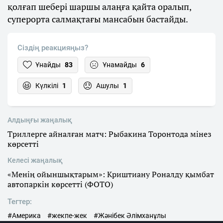
қолғап шебері шаршы алаңға қайта оралып,
суперорта салмақтағы мансабын бастайды.
Сіздің реакцияңыз?
Ұнайды
83
Ұнамайды
6
Күлкілі
1
Ашулы
1
Алдыңғы жаңалық
Триллерге айналған матч: Рыбакина Торонтода мінез
көрсетті
Келесі жаңалық
«Менің ойыншықтарым»: Криштиану Роналду қымбат
автопаркін көрсетті (ФОТО)
Тегтер:
#Америка
#жекпе-жек
#Жәнібек Әлімханұлы