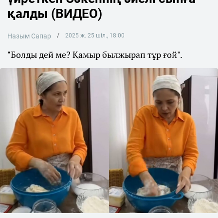
қалды (ВИДЕО)
Назым Сапар
2025 ж. 25 шіл., 18:00
"Болды дей ме? Қамыр былжырап тұр ғой".