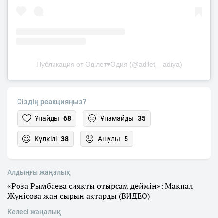
Публикация от Әділет♥️Әдия (@adilet__adiya)
Сіздің реакцияңыз?
Ұнайды
68
Ұнамайды
35
Күлкілі
38
Ашулы
5
Алдыңғы жаңалық
«Роза Рымбаева сияқты отырсам деймін»: Мақпал
Жүнісова жан сырын ақтарды (ВИДЕО)
Келесі жаңалық