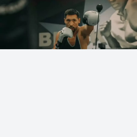
Фото: Әлеуметтік желіден
Қазақстандық кәсіпқой боксшы Жәнібек
Әлімханұлының командасы алдағы
жоспарларымен бөлісті, деп хабарлайды
Sn.kz
ақпарат порталы.
«Qazaq Style» командасының мәліметінше,
қазақстандық боксшы қазір АҚШ визасын күтіп
отыр және құжат дайын болған жағдайда жақын