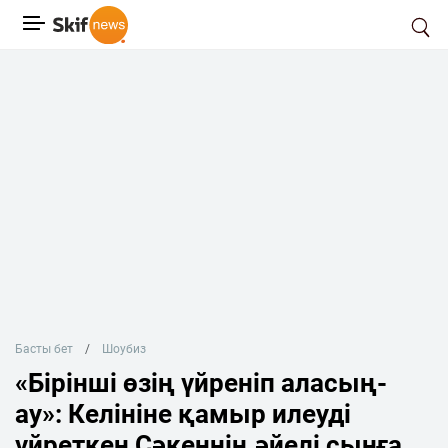
Басты бет
Шоубиз
«Бірінші өзің үйреніп аласың-
ау»: Келініне қамыр илеуді
үйреткен Сәкеннің әйелі сынға