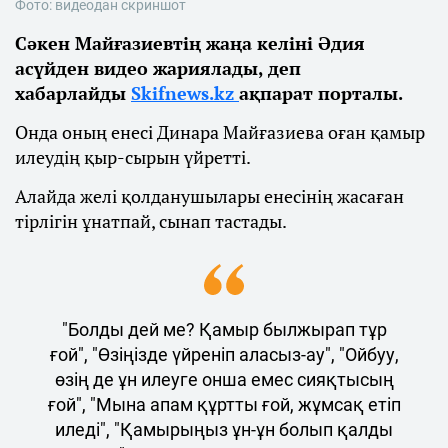
Фото: видеодан скриншот
Сәкен Майғазиевтің жаңа келіні Әдия
асүйден видео жариялады, деп
хабарлайды
Skifnews.kz
ақпарат порталы.
Онда оның енесі Динара Майғазиева оған қамыр
илеудің қыр-сырын үйретті.
Алайда желі қолданушылары енесінің жасаған
тірлігін ұнатпай, сынап тастады.
"Болды дей ме? Қамыр былжырап тұр
ғой", "Өзіңізде үйреніп аласыз-ау", "Ойбуу,
өзің де ұн илеуге онша емес сияқтысың
ғой", "Мына апам құртты ғой, жұмсақ етіп
иледі", "Қамырыңыз ұн-ұн болып қалды