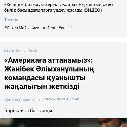
«Кешірім болмауы керек»: Қайрат Нұртастың әкесі
билік басындағыларға үндеу жасады (ВИДЕО)
Тегтер:
#Сәкен Майғазиев
#әйелі
#келіні
Басты бет
Спорт
«Америкаға аттанамыз»:
Жәнібек Әлімханұлының
командасы қуанышты
жаңалығын жеткізді
Лунара Арынбек
2026 ж. 06 там., 09:40
Бәрі қайта басталды!