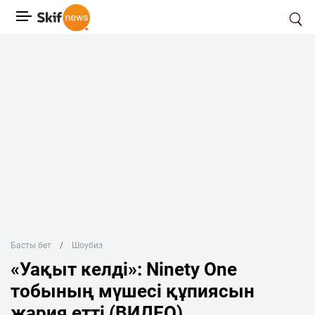
Басты бет
Шоубиз
«Уақыт келді»: Ninety One
тобының мүшесі құпиясын
жария етті (ВИДЕО)