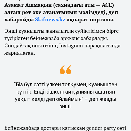
Азамат Ашмақын (сахнадағы аты — АСЕ)
алғаш рет әке атанатынын мәлімдеді, деп
хабарлйды
Skifnews.kz
ақпарат порталы.
Әнші қуанышты жаңалығын сүйіктісімен бірге
түсірілген бейнежазба арқылы хабарлады.
Сондай-ақ оны өзінің Instagram парақшасында
жариялаған.
"Біз бұл сәтті үлкен толқумен, қуанышпен
күттік. Енді кішкентай құпияны ашатын
уақыт келді деп ойлаймын" – деп жазды
әнші.
Бейнежазбада достары қатысқан gender party сәті