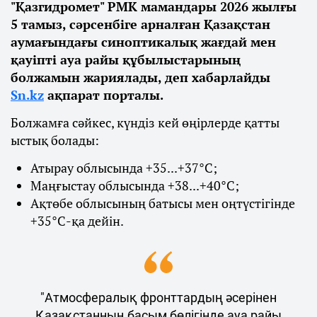
"Қазгидромет" РМК мамандары 2026 жылғы
5 тамыз, сәрсенбіге арналған Қазақстан
аумағындағы синоптикалық жағдай мен
қауіпті ауа райы құбылыстарының
болжамын жариялады, деп хабарлайды
Sn.kz
ақпарат порталы.
Болжамға сәйкес, күндіз кей өңірлерде қатты
ыстық болады:
Атырау облысында +35...+37°С;
Маңғыстау облысында +38...+40°С;
Ақтөбе облысының батысы мен оңтүстігінде
+35°С-қа дейін.
"Атмосфералық фронттардың әсерінен
Қазақстанның басым бөлігінде ауа райы