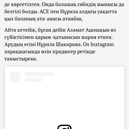
де көрсетілген. Онда болашақ сәбидің жынысы да
белгілі болды. АСЕ пен Нұрила алдағы уақытта
қыз баланың ата-анасы атанбақ.
Айта кетейік, бұған дейін Азамат Ашмақын өз
сүйіктісімен қарым-қатынасын жария еткен.
Арудың есімі Нұрила Шакирова. Ол Instagram
парақшасында өзін продюсер ретінде
таныстырған.