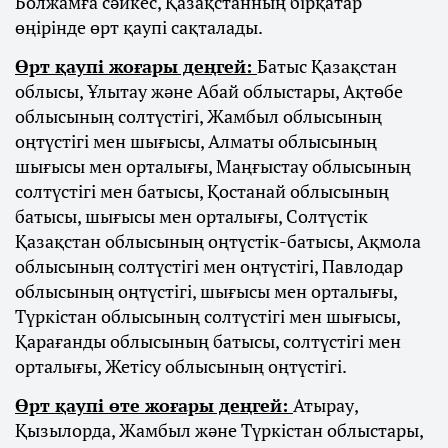
Болжамға сәйкес, Қазақстанның бірқатар
өңірінде өрт қаупі сақталады.
Өрт қаупі жоғары деңгей:
Батыс Қазақстан
облысы, Ұлытау және Абай облыстары, Ақтөбе
облысының солтүстігі, Жамбыл облысының
оңтүстігі мен шығысы, Алматы облысының
шығысы мен орталығы, Маңғыстау облысының
солтүстігі мен батысы, Қостанай облысының
батысы, шығысы мен орталығы, Солтүстік
Қазақстан облысының оңтүстік-батысы, Ақмола
облысының солтүстігі мен оңтүстігі, Павлодар
облысының оңтүстігі, шығысы мен орталығы,
Түркістан облысының солтүстігі мен шығысы,
Қарағанды облысының батысы, солтүстігі мен
орталығы, Жетісу облысының оңтүстігі.
Өрт қаупі өте жоғары деңгей:
Атырау,
Қызылорда, Жамбыл және Түркістан облыстары,