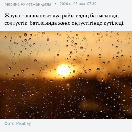
Марина Ахметжанқызы
2026 ж. 05 там., 07:30
Жауын-шашынсыз ауа райы елдің батысында,
солтүстік-батысында және оңтүстігінде күтіледі.
Фото: Pixabay