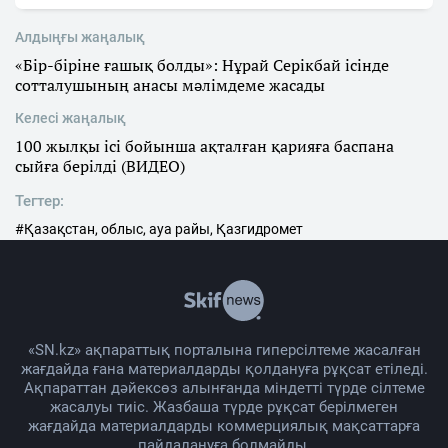
Алдыңғы жаңалық
«Бір-біріне ғашық болды»: Нұрай Серікбай ісінде
сотталушының анасы мәлімдеме жасады
Келесі жаңалық
100 жылқы ісі бойынша ақталған қарияға баспана
сыйға берілді (ВИДЕО)
Тегтер:
#Қазақстан, облыс, ауа райы, Қазгидромет
«SN.kz» ақпараттық порталына гиперсілтеме жасалған
жағдайда ғана материалдарды қолдануға рұқсат етіледі.
Ақпараттан дәйексөз алынғанда міндетті түрде сілтеме
жасалуы тиіс. Жазбаша түрде рұқсат берілмеген
жағдайда материалдарды коммерциялық мақсаттарға
пайдалануға болмайды.