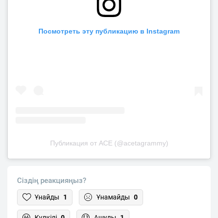
Посмотреть эту публикацию в Instagram
Публикация от ACE (@acetagrammy)
Сіздің реакцияңыз?
Ұнайды
1
Ұнамайды
0
Күлкілі
0
Ашулы
1