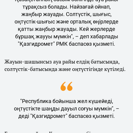
тұрақсыз болады. Найзағай ойнап,
жаңбыр жауады. Солтүстік, шығыс,
оңтүстік-шығыс және орталық өңірлерде
қатты жаңбыр жауады. Кей жерлерде
бұршақ жаууы мүмкін", – деп хабарлады
"Қазгидромет" РМК баспасөз қызметі.
Жауын-шашынсыз ауа райы елдің батысында,
солтүстік-батысында және оңтүстігінде күтіледі.
"Республика бойынша жел күшейеді,
оңтүстікте шаңды дауыл соғуы мүмкін", –
деді "Қазгидромет" баспасөз қызметі.