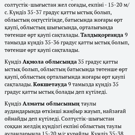
солтүстік-шығыстан жел соғады, екпіні - 15-20 м/
с. Күндіз 35-37 градус қатты ыстық болып,
облыстың оңтүстігінде, батысында жоғары өрт
қаупі, облыстың шығысында, орталығында
төтенше өрт қаупі сақталады.
Талдықорғанда
9
тамызда күндіз 35-36 градус қатты ыстық болып,
төтенше өрт қаупі сақталады.
Күндіз
Ақмола облысында
35 градус қатты
ыстық болып, облыстың батысында төтенше өрт
қаупі, облыстың орталығында жоғары өрт қаупі
сақталады.
Көкшетауда
9 тамызда күндіз 35
градус қатты ыстық болады деп күтіледі.
Күндіз
Алматы облысының
таулы
аудандарында өткінші жаңбыр жауып, найзағай
ойнайды деп күтіледі. Солтүстік-шығыстан
соққан желдің күндізгі екпіні облыстың таулы
аудандарында 15-20 м/с құрайды. Күндіз 35-38