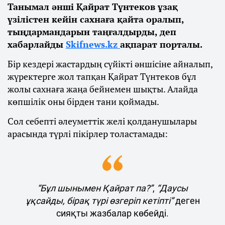
Танымал әнші Қайрат Түнтеков ұзақ
үзілістен кейін сахнаға қайта оралып,
тыңдармандарын таңғалдырды, деп
хабарлайды
Skifnews.kz
ақпарат порталы.
Бір кездері жастардың сүйікті әншісіне айналып,
жүректерге жол тапқан Қайрат Түнтеков бұл
жолы сахнаға жаңа бейнемен шықты. Алайда
көпшілік оны бірден тани қоймады.
Сол себепті әлеуметтік желі қолданушылары
арасында түрлі пікірлер толастамады:
“Бұл шынымен Қайрат па?”
,
“Даусы
ұқсайды, бірақ түрі өзгеріп кетіпті”
деген
сияқты жазбалар көбейді.