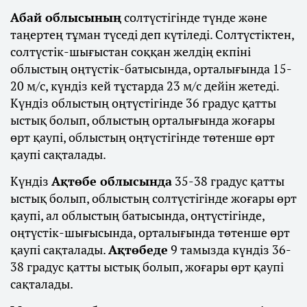
Абай облысының
солтүстігінде түнде және
таңертең тұман түседі деп күтіледі. Солтүстіктен,
солтүстік-шығыстан соққан желдің екпіні
облыстың оңтүстік-батысында, орталығында 15-
20 м/с, күндіз кей тұстарда 23 м/с дейін жетеді.
Күндіз облыстың оңтүстігінде 36 градус қатты
ыстық болып, облыстың орталығында жоғары
өрт қаупі, облыстың оңтүстігінде төтенше өрт
қаупі сақталады.
Күндіз
Ақтөбе облысында
35-38 градус қатты
ыстық болып, облыстың солтүстігінде жоғары өрт
қаупі, ал облыстың батысында, оңтүстігінде,
оңтүстік-шығысында, орталығында төтенше өрт
қаупі сақталады.
Ақтөбеде
9 тамызда күндіз 36-
38 градус қатты ыстық болып, жоғары өрт қаупі
сақталады.