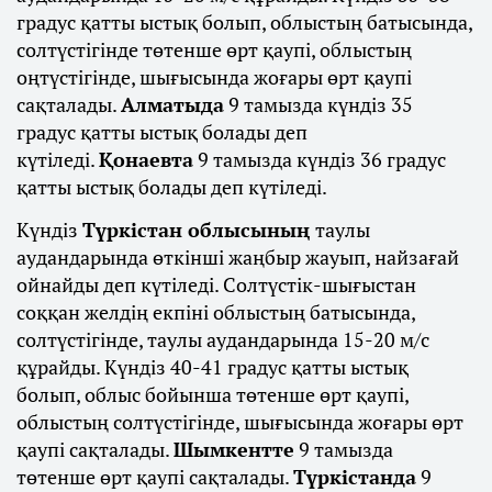
градус қатты ыстық болып, облыстың батысында,
солтүстігінде төтенше өрт қаупі, облыстың
оңтүстігінде, шығысында жоғары өрт қаупі
сақталады.
Алматыда
9 тамызда күндіз 35
градус қатты ыстық болады деп
күтіледі.
Қонаевта
9 тамызда күндіз 36 градус
қатты ыстық болады деп күтіледі.
Күндіз
Түркістан облысының
таулы
аудандарында өткінші жаңбыр жауып, найзағай
ойнайды деп күтіледі. Солтүстік-шығыстан
соққан желдің екпіні облыстың батысында,
солтүстігінде, таулы аудандарында 15-20 м/с
құрайды. Күндіз 40-41 градус қатты ыстық
болып, облыс бойынша төтенше өрт қаупі,
облыстың солтүстігінде, шығысында жоғары өрт
қаупі сақталады.
Шымкентте
9 тамызда
төтенше өрт қаупі сақталады.
Түркістанда
9