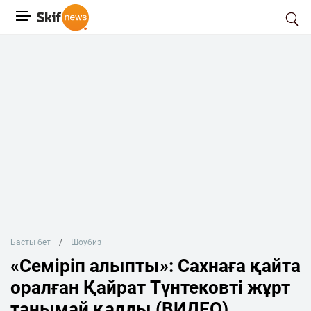
Басты бет
Шоубиз
«Семіріп алыпты»: Сахнаға қайта
оралған Қайрат Түнтековті жұрт
танымай қалды (ВИДЕО)