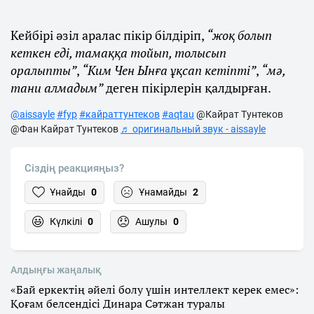
Кейбірі әзіл аралас пікір білдіріп,
“жоқ болып
кеткен еді, тамаққа тойып, толысып
оралыпты”
,
“Ким Чен Ынға ұқсап кетіпті”
,
“мә,
тани алмадым”
деген пікірлерін қалдырған.
@aissayle
#fyp
#кайраттунтеков
#aqtau
@Кайрат Тунтеков
@Фан Кайрат Тунтеков
♬ оригинальный звук - aissayle
Сіздің реакцияңыз?
Ұнайды
0
Ұнамайды
2
Күлкілі
0
Ашулы
0
Алдыңғы жаңалық
«Бай еркектің әйелі болу үшін интеллект керек емес»:
Қоғам белсендісі Динара Сәтжан туралы