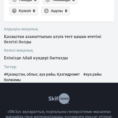
Күлкілі
0
Ашулы
0
Алдыңғы жаңалық
Қазақстан азаматтығын алуға тест қашан өтетіні
белгілі болды
Келесі жаңалық
Елімізде Абай күндері басталды
Тегтер:
#Қазақстан, облыс, ауа райы, Қазгидромет
#ауа райы
болжамы
«SN.kz» ақпараттық порталына гиперсілтеме жасалған
жағдайда ғана материалдарды қолдануға рұқсат етіледі.