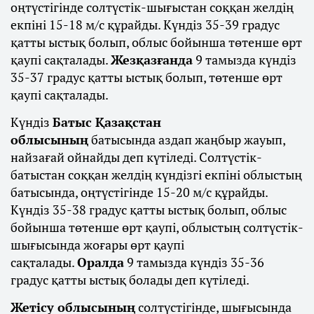
оңтүстігінде солтүстік-шығыстан соққан желдің
екпіні 15-18 м/с құрайды. Күндіз 35-39 градус
қатты ыстық болып, облыс бойынша төтенше өрт
қаупі сақталады.
Жезқазғанда
9 тамызда күндіз
35-37 градус қатты ыстық болып, төтенше өрт
қаупі сақталады.
Күндіз
Батыс Қазақстан
облысының
батысында аздап жаңбыр жауып,
найзағай ойнайды деп күтіледі. Солтүстік-
батыстан соққан желдің күндізгі екпіні облыстың
батысында, оңтүстігінде 15-20 м/с құрайды.
Күндіз 35-38 градус қатты ыстық болып, облыс
бойынша төтенше өрт қаупі, облыстың солтүстік-
шығысында жоғары өрт қаупі
сақталады.
Оралда
9 тамызда күндіз 35-36
градус қатты ыстық болады деп күтіледі.
Жетісу облысының
солтүстігінде, шығысында