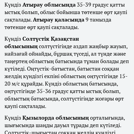
Күндіз
Атырау облысында
35-39 градус қатты
ыстық болып, облыс бойынша төтенше өрт қаупі
сақталады.
Атырау қаласында
9 тамызда
төтенше өрт қаупі сақталады.
Күндіз
Солтүстік Қазақстан
облысының
солтүстігінде аздап жаңбыр жауып,
найзағай ойнайды, бұршақ түседі, ал түнде және
таңертең облыстың батысында тұман болады деп
күтіледі. Оңтүстік-батыстан, батыстан соққан
желдің күндізгі екпіні облыстың оңтүстігінде 15-
20 м/с құрайды. Күндіз облыстың батысында,
оңтүстігінде 35-36 градус қатты ыстық болып,
облыстың батысында, солтүстігінде жоғары өрт
қаупі сақталады.
Күндіз
Қызылорда облысының
орталығында,
шығысында шаңды дауыл тұрады деп күтіледі.
Солтүстік-шығыстан соққан желдің күндізгі