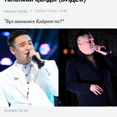
Назым Сапар
2025 ж. 14 қаз., 16:40
“Бұл шынымен Қайрат па?”
Коллаж: Sn.kz