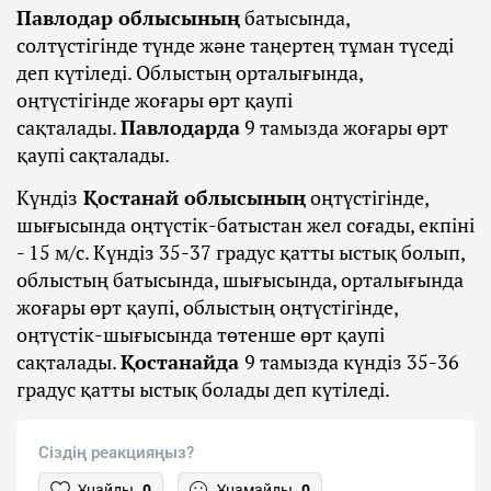
Павлодар облысының
батысында,
солтүстігінде түнде және таңертең тұман түседі
деп күтіледі. Облыстың орталығында,
оңтүстігінде жоғары өрт қаупі
сақталады.
Павлодарда
9 тамызда жоғары өрт
қаупі сақталады.
Күндіз
Қостанай облысының
оңтүстігінде,
шығысында оңтүстік-батыстан жел соғады, екпіні
- 15 м/с. Күндіз 35-37 градус қатты ыстық болып,
облыстың батысында, шығысында, орталығында
жоғары өрт қаупі, облыстың оңтүстігінде,
оңтүстік-шығысында төтенше өрт қаупі
сақталады.
Қостанайда
9 тамызда күндіз 35-36
градус қатты ыстық болады деп күтіледі.
Сіздің реакцияңыз?
Ұнайды
0
Ұнамайды
0