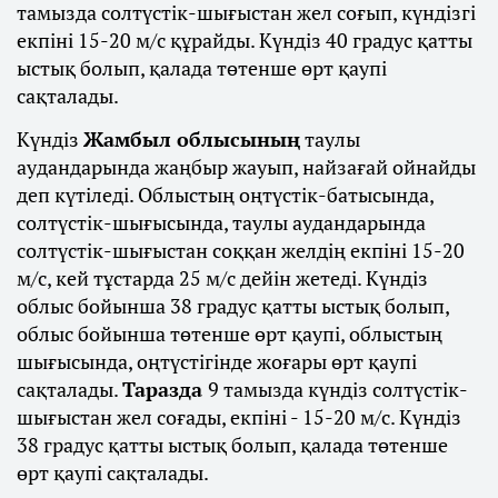
тамызда солтүстік-шығыстан жел соғып, күндізгі
екпіні 15-20 м/с құрайды. Күндіз 40 градус қатты
ыстық болып, қалада төтенше өрт қаупі
сақталады.
Күндіз
Жамбыл облысының
таулы
аудандарында жаңбыр жауып, найзағай ойнайды
деп күтіледі. Облыстың оңтүстік-батысында,
солтүстік-шығысында, таулы аудандарында
солтүстік-шығыстан соққан желдің екпіні 15-20
м/с, кей тұстарда 25 м/с дейін жетеді. Күндіз
облыс бойынша 38 градус қатты ыстық болып,
облыс бойынша төтенше өрт қаупі, облыстың
шығысында, оңтүстігінде жоғары өрт қаупі
сақталады.
Таразда
9 тамызда күндіз солтүстік-
шығыстан жел соғады, екпіні - 15-20 м/с. Күндіз
38 градус қатты ыстық болып, қалада төтенше
өрт қаупі сақталады.