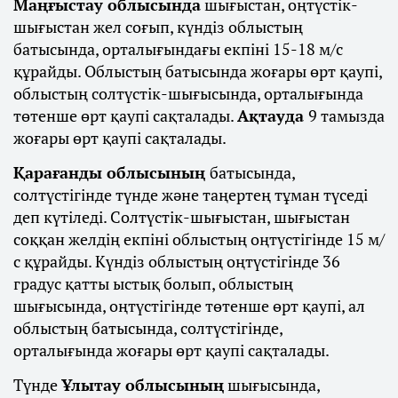
Маңғыстау облысында
шығыстан, оңтүстік-
шығыстан жел соғып, күндіз облыстың
батысында, орталығындағы екпіні 15-18 м/с
құрайды. Облыстың батысында жоғары өрт қаупі,
облыстың солтүстік-шығысында, орталығында
төтенше өрт қаупі сақталады.
Ақтауда
9 тамызда
жоғары өрт қаупі сақталады.
Қарағанды облысының
батысында,
солтүстігінде түнде және таңертең тұман түседі
деп күтіледі. Солтүстік-шығыстан, шығыстан
соққан желдің екпіні облыстың оңтүстігінде 15 м/
с құрайды. Күндіз облыстың оңтүстігінде 36
градус қатты ыстық болып, облыстың
шығысында, оңтүстігінде төтенше өрт қаупі, ал
облыстың батысында, солтүстігінде,
орталығында жоғары өрт қаупі сақталады.
Түнде
Ұлытау облысының
шығысында,