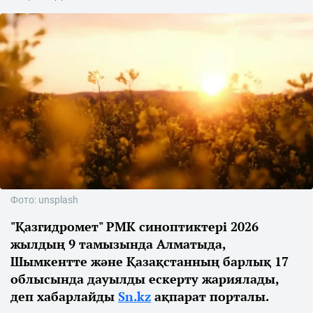
Фото: unsplash
"Қазгидромет" РМК синоптиктері 2026
жылдың 9 тамызында Алматыда,
Шымкентте және Қазақстанның барлық 17
облысында дауылды ескерту жариялады,
деп хабарлайды
Sn.kz
ақпарат порталы.