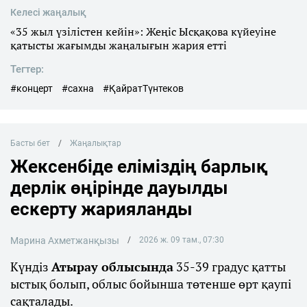
Келесі жаңалық
«35 жыл үзілістен кейін»: Жеңіс Ысқақова күйеуіне
қатысты жағымды жаңалығын жария етті
Тегтер:
#концерт
#сахна
#ҚайратТүнтеков
Басты бет
Жаңалықтар
Жексенбіде еліміздің барлық
дерлік өңірінде дауылды
ескерту жарияланды
Марина Ахметжанқызы
2026 ж. 09 там., 07:30
Күндіз
Атырау облысында
35-39 градус қатты
ыстық болып, облыс бойынша төтенше өрт қаупі
сақталады.