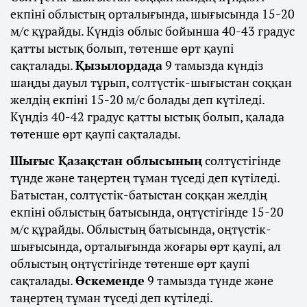
екпіні облыстың орталығында, шығысында 15-20
м/с құрайды. Күндіз облыс бойынша 40-43 градус
қатты ыстық болып, төтенше өрт қаупі
сақталады.
Қызылордада
9 тамызда күндіз
шаңды дауыл тұрып, солтүстік-шығыстан соққан
желдің екпіні 15-20 м/с болады деп күтіледі.
Күндіз 40-42 градус қатты ыстық болып, қалада
төтенше өрт қаупі сақталады.
Шығыс Қазақстан облысының
солтүстігінде
түнде және таңертең тұман түседі деп күтіледі.
Батыстан, солтүстік-батыстан соққан желдің
екпіні облыстың батысында, оңтүстігінде 15-20
м/с құрайды. Облыстың батысында, оңтүстік-
шығысында, орталығында жоғары өрт қаупі, ал
облыстың оңтүстігінде төтенше өрт қаупі
сақталады.
Өскеменде
9 тамызда түнде және
таңертең тұман түседі деп күтіледі.