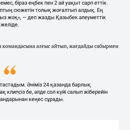
емес, біраз еңбек пен 2 ай уақыт сарп еттік.
иптың сюжетін толық жоғалтып алдық. Ең
ыз жоқ», — деп жазды Қазыбек әлеуметтік
желіде.
ен командасына алғыс айтып, жағдайды сабырмен
 тастадым. Әніміз 24 қазанда барлық
 клипсіз бе, әлде сол күйі салып жіберейін
мандарынан кеңес сұрады.