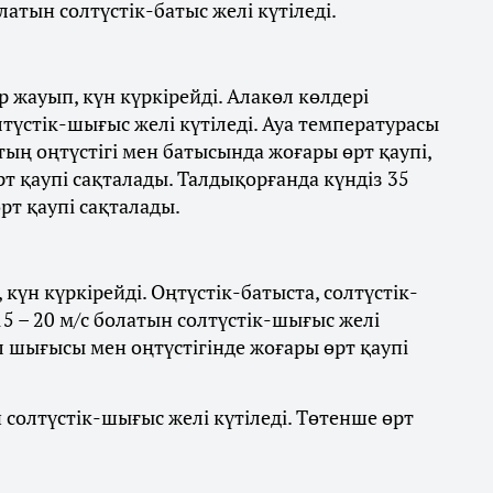
латын солтүстік-батыс желі күтіледі.
 жауып, күн күркірейді. Алакөл көлдері
лтүстік-шығыс желі күтіледі. Ауа температурасы
стың оңтүстігі мен батысында жоғары өрт қаупі,
 қаупі сақталады. Талдықорғанда күндіз 35
рт қаупі сақталады.
күн күркірейді. Оңтүстік-батыста, солтүстік-
5 – 20 м/с болатын солтүстік-шығыс желі
л шығысы мен оңтүстігінде жоғары өрт қаупі
ын солтүстік-шығыс желі күтіледі. Төтенше өрт