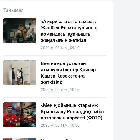
Танымал
«Америкаға аттанамыз»:
Жәнібек Әлімханұлының
командасы қуанышты
жаңалығын жеткізді
2026 ж. 06 там., 09:40
Вьетнамда ұсталған
атышулы блогер Қайсар
Қамза Қазақстанға
жеткізілді
2026 ж. 06 там., 10:20
«Менің ойыншықтарым»:
Криштиану Роналду қымбат
автопаркін көрсетті (ФОТО)
2026 ж. 06 там., 10:00