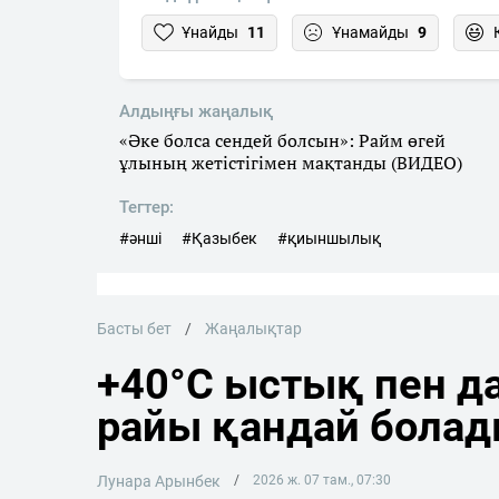
Ұнайды
11
Ұнамайды
9
Алдыңғы жаңалық
«Әке болса сендей болсын»: Райм өгей
ұлының жетістігімен мақтанды (ВИДЕО)
Тегтер:
#әнші
#Қазыбек
#қиыншылық
Басты бет
Жаңалықтар
+40°C ыстық пен да
райы қандай бола
Лунара Арынбек
2026 ж. 07 там., 07:30