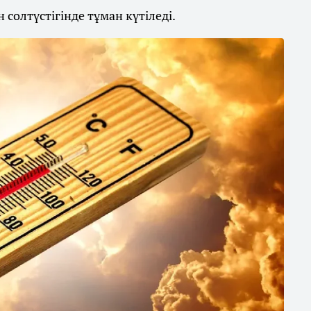
солтүстігінде тұман күтіледі.