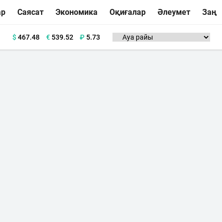
ар
Саясат
Экономика
Оқиғалар
Әлеумет
Заң
$
467.48
€
539.52
₽
5.73