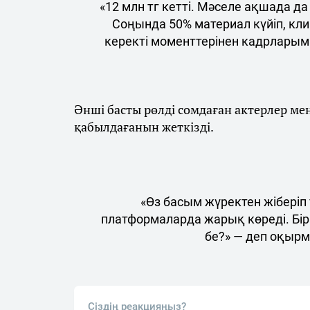
«12 млн тг кетті. Мәселе ақшада да 
Соңында 50% материал күйіп, кл
керекті моменттерінен кадрларым
Әнші басты рөлді сомдаған актерлер м
қабылдағанын жеткізді.
«Өз басым жүректен жіберіп
платформаларда жарық көреді. Бірақ
бе?» — деп оқыр
Сіздің реакцияңыз?