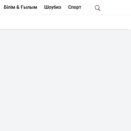
Білім & Ғылым
Шоубиз
Спорт