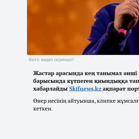
Фото: видео скриншот
Жастар арасында кең танымал әнші 
барысында күтпеген қиындыққа тап
хабарлайды
Skifnews.kz
ақпарат пор
Өнер иесінің айтуынша, клипке жұмсалғ
кеткен.