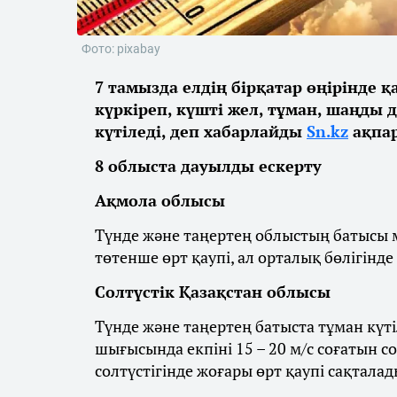
Фото: pixabay
7 тамызда елдің бірқатар өңірінде 
күркіреп, күшті жел, тұман, шаңды 
күтіледі, деп хабарлайды
Sn.kz
ақпар
8 облыста дауылды ескерту
Ақмола облысы
Түнде және таңертең облыстың батысы м
төтенше өрт қаупі, ал орталық бөлігінде
Солтүстік Қазақстан облысы
Түнде және таңертең батыста тұман күті
шығысында екпіні 15 – 20 м/с соғатын с
солтүстігінде жоғары өрт қаупі сақталад