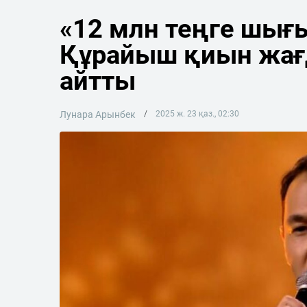
«12 млн теңге шығ
Құрайыш қиын жағд
айтты
Лунара Арынбек
2025 ж. 23 қаз., 02:30