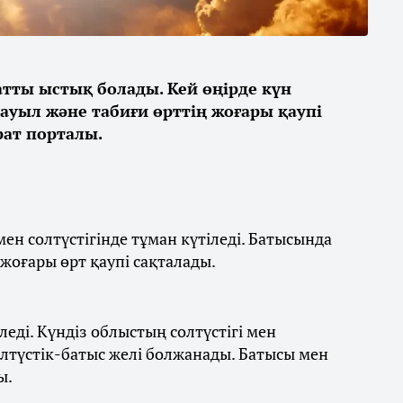
қатты ыстық болады. Кей өңірде күн
дауыл және табиғи өрттің жоғары қаупі
ат порталы.
ен солтүстігінде тұман күтіледі. Батысында
 жоғары өрт қаупі сақталады.
леді. Күндіз облыстың солтүстігі мен
олтүстік-батыс желі болжанады. Батысы мен
ы.