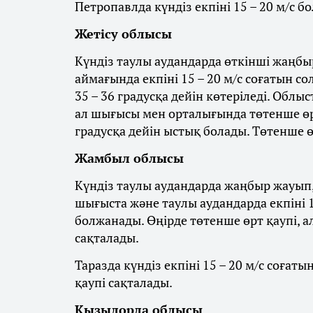
Петропавлда күндіз екпіні 15 – 20 м/с бо
Жетісу облысы
Күндіз таулы аудандарда өткінші жаңбыр
аймағында екпіні 15 – 20 м/с соғатын со
35 – 36 градусқа дейін көтеріледі. Облы
ал шығысы мен орталығында төтенше өрт
градусқа дейін ыстық болады. Төтенше ө
Жамбыл облысы
Күндіз таулы аудандарда жаңбыр жауып, 
шығыста және таулы аудандарда екпіні 1
болжанады. Өңірде төтенше өрт қаупі, а
сақталады.
Таразда күндіз екпіні 15 – 20 м/с соғат
қаупі сақталады.
Қызылорда облысы