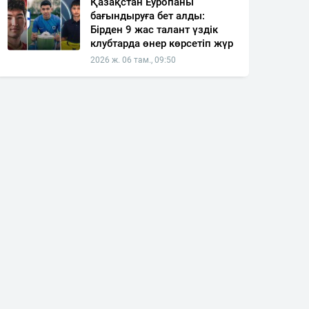
Қазақстан Еуропаны
бағындыруға бет алды:
Бірден 9 жас талант үздік
клубтарда өнер көрсетіп жүр
2026 ж. 06 там., 09:50