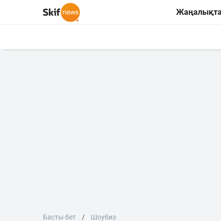
Жаңалықт
Басты бет
Шоубиз