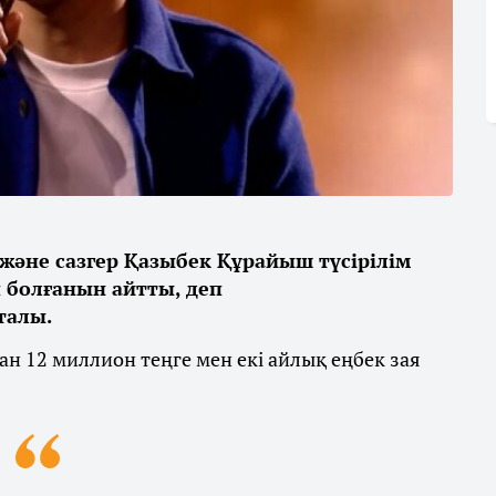
және сазгер Қазыбек Құрайыш түсірілім
 болғанын айтты, деп
талы.
ан 12 миллион теңге мен екі айлық еңбек зая