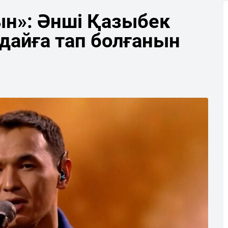
ын»: Әнші Қазыбек
айға тап болғанын