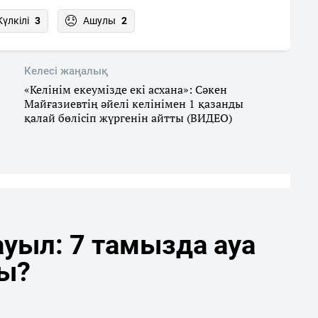
Күлкілі
3
Ашулы
2
Келесі жаңалық
«Келінім екеумізде екі асхана»: Сәкен
Майғазиевтің әйелі келінімен 1 қазанды
қалай бөлісіп жүргенін айтты (ВИДЕО)
уыл: 7 тамызда ауа
ды?