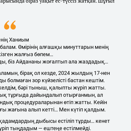
арысында біраз уақыт ес-түссіз жатқан. Шұғыл
нің Ханиым
 балам. Өмірінің алғашқы минуттарын менің
кізген жалғыз бөпем…
ды, біз Айдананы жоғалтып ала жаздадық…
 аламын, бірақ ол кезде, 2024 жылдың 17-нен
ды болмаған зор күйзелісті бастан кештім.
елдім, бәрі тыныш, қалыпты жүріп жатты.
ық тұрғыда дайындалып отырғанмын, ал
ндық процедураларынан өтіп жатты. Кейін
арғы жағына алып кетті… Мен күтіп қалдым.
 қадамдардың дыбысы естіліп тұрды… кенет
ріп тыңдадым — ештеңе естілмейді.