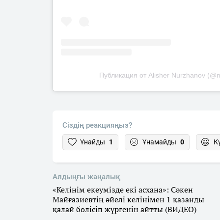
Публикация от Alisher Nurzhanov (@n
Сіздің реакцияңыз?
Ұнайды
1
Ұнамайды
0
К
Алдыңғы жаңалық
«Келінім екеумізде екі асхана»: Сәкен
Майғазиевтің әйелі келінімен 1 қазанды
қалай бөлісіп жүргенін айтты (ВИДЕО)