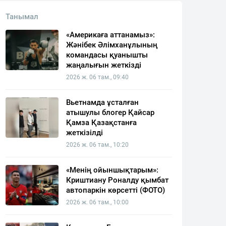
Танымал
«Америкаға аттанамыз»:
Жәнібек Әлімханұлының
командасы қуанышты
жаңалығын жеткізді
2026 ж. 06 там., 09:40
Вьетнамда ұсталған
атышулы блогер Қайсар
Қамза Қазақстанға
жеткізілді
2026 ж. 06 там., 10:20
«Менің ойыншықтарым»:
Криштиану Роналду қымбат
автопаркін көрсетті (ФОТО)
2026 ж. 06 там., 10:00