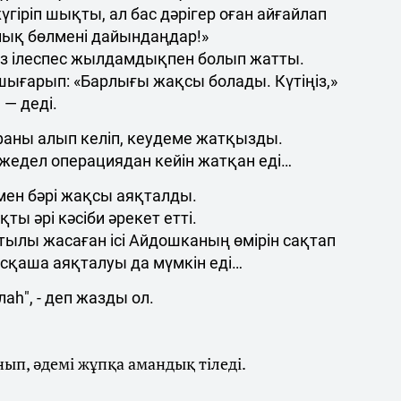
гіріп шықты, ал бас дәрігер оған айғайлап
лық бөлмені дайындаңдар!»
 көз ілеспес жылдамдықпен болып жатты.
ығарып: «Барлығы жақсы болады. Күтіңіз,»
— деді.
фаны алып келіп, кеудеме жатқызды.
, жедел операциядан кейін жатқан еді…
ен бәрі жақсы аяқталды.
қты әрі кәсіби әрекет етті.
ылы жасаған ісі Айдошканың өмірін сақтап
асқаша аяқталуы да мүмкін еді…
аһ", - деп жазды ол.
ып, әдемі жұпқа амандық тіледі.