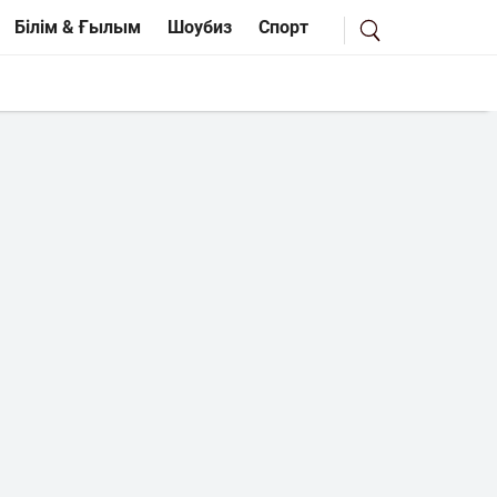
Білім & Ғылым
Шоубиз
Спорт