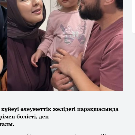
күйеуі әлеуметтік желідегі парақшасында
імен бөлісті, деп
талы.