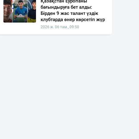
Қазақстан Еуропаны
бағындыруға бет алды:
Бірден 9 жас талант үздік
клубтарда өнер көрсетіп жүр
2026 ж. 06 там., 09:50