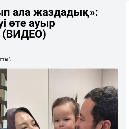
ып ала жаздадық»:
і өте ауыр
 (ВИДЕО)
тты".