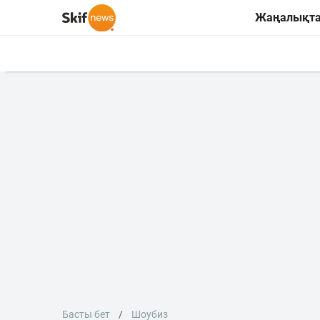
Жаңалықт
Басты бет
Шоубиз