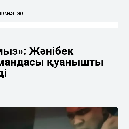
наМеденова
мыз»: Жәнібек
мандасы қуанышты
ді