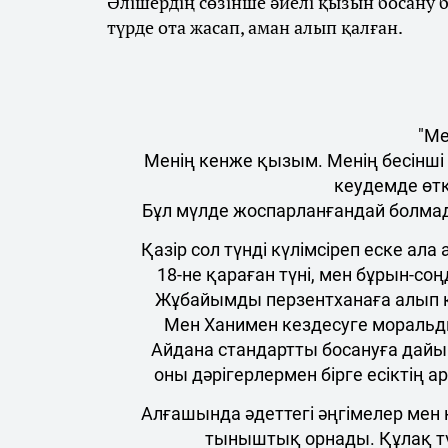
Әлішердің сөзінше әйелі қызын босану б
түрде ота жасап, аман алып қалған.
"Ме
Менің кенже қызым. Менің бесінші
кеудемде өт
Бұл мүлде жоспарланғандай болма
Қазір сол түнді күлімсіреп еске ала
18-не қараған түні, мен бұрын-соң
Жұбайымды перзентханаға алып к
Мен Ханимен кездесуге моральд
Айдана стандартты босануға дайы
оны дәрігерлермен бірге есіктің 
Алғашында әдеттегі әңгімелер мен
тыныштық орнады. Құлақ тү