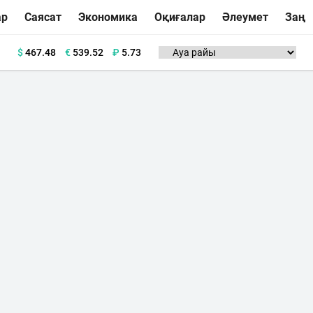
ар
Саясат
Экономика
Оқиғалар
Әлеумет
Заң
$
467.48
€
539.52
₽
5.73