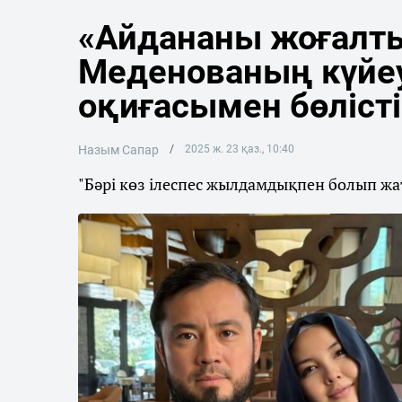
«Айдананы жоғалт
Меденованың күйеу
оқиғасымен бөлісті
Назым Сапар
2025 ж. 23 қаз., 10:40
"Бәрі көз ілеспес жылдамдықпен болып жа