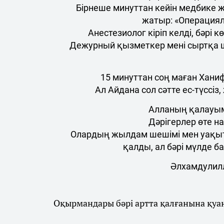
Бірнеше минуттан кейін медбике жү
жатыр: «Операция
Анестезиолог кіріп келді, бәрі
Дежурный қызметкер мені сыртқа ш
15 минуттан соң маған Хани
Ал Айдана сол сәтте ес-түссіз
Алланың қалауым
Дәрігерлер өте на
Олардың жылдам шешімі мен уақыт
қалды, ал бәрі мүлде б
Әлхамдулилл
Оқырмандары бәрі артта қалғанына қуан