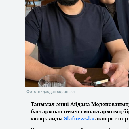
Фото: видеодан скриншот
Танымал әнші Айдана Меденованың 
бастарынан өткен сынақтарының бір
хабарлайды
Skifnews.kz
ақпарат пор