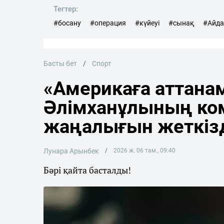
Тегтер:
#босану
#операция
#күйеуі
#сынақ
#Айда
Басты бет
Спорт
«Америкаға аттана
Әлімханұлының ко
жаңалығын жеткіз
Лунара Арынбек
2026 ж. 06 там., 09:40
Бәрі қайта басталды!