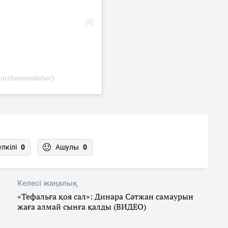
urzhanovalisher)
үлкілі
0
Ашулы
0
Келесі жаңалық
«Тефальға қоя сал»: Динара Сәтжан самаурын
жаға алмай сынға қалды (ВИДЕО)